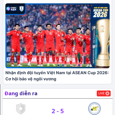
Nhận định đội tuyển Việt Nam tại ASEAN Cup 2026:
Cơ hội bảo vệ ngôi vương
Đang diễn ra
2
-
5