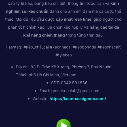
cấp tỷ lệ kèo, bảng kèo chi tiết, thông tin trước trận và
kinh
nghiệm soi kèo chuẩn
dành cho anh em đam mê cá cược thể
thao. Mọi dữ liệu đều được
cập nhật real-time
, giúp người chơi
phân tích chính xác, lựa chọn kèo hợp lý và
nâng cao tối đa
khả năng chiến thắng
trong từng trận đấu.
Hashtag: #kèo_nhà_cái #keonhacai #keobongda #keonhacai5
#tylekeo
Địa chỉ: 83 Đ. Trần Kế Xương, Phường 7, Phú Nhuận,
Thành phố Hồ Chí Minh, Vietnam
SĐT: 0342.591.536
Email:
gmnckeoclub@gmail.com
Website:
https://keonhacaigmnc.com/