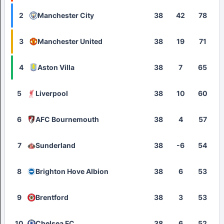
2
Manchester City
38
42
78
3
Manchester United
38
19
71
4
Aston Villa
38
7
65
5
Liverpool
38
10
60
6
AFC Bournemouth
38
4
57
7
Sunderland
38
-6
54
8
Brighton Hove Albion
38
6
53
9
Brentford
38
3
53
10
Chelsea FC
38
6
52