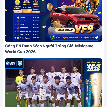
Công Bố Danh Sách Người Trúng Giải Minigame
World Cup 2026