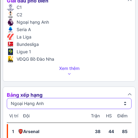
Giải đấu phổ biến
C1
C2
Ngoại hạng Anh
Seria A
La Liga
Bundesliga
Ligue 1
VĐQG Bồ Đào Nha
Xem thêm
Bảng xếp hạng
Ngoại Hạng Anh
Vị trí
Đội
Trận
HS
Điểm
1
Arsenal
38
44
85