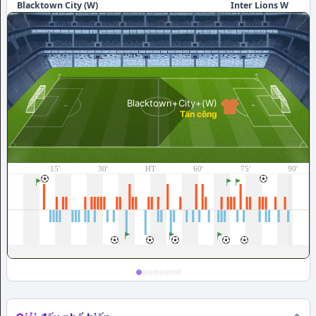
Blacktown City (W)
Inter Lions W