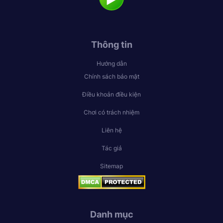
Thông tin
Hướng dẫn
Chính sách bảo mật
Điều khoản điều kiện
Chơi có trách nhiệm
Liên hệ
Tác giả
Sitemap
Danh mục