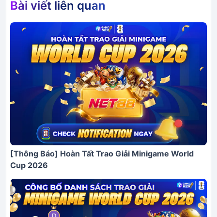
Bài viết liên quan
[Thông Báo] Hoàn Tất Trao Giải Minigame World
Cup 2026