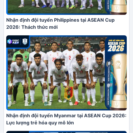
Nhận định đội tuyển Philippines tại ASEAN Cup
2026: Thách thức mới
Nhận định đội tuyển Myanmar tại ASEAN Cup 2026:
Lực lượng trẻ hóa quy mô lớn