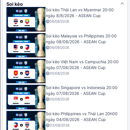
Soi kèo
Soi kèo Thái Lan vs Myanmar 20:00
ngày 8/8/2026 - ASEAN Cup
06/08/2026
Soi kèo Malaysia vs Philippines 20:00
ngày 08/08/2026 - ASEAN Cup
06/08/2026
Soi kèo Việt Nam vs Campuchia 20:00
ngày 07/08/2026 - ASEAN Cup
05/08/2026
Soi kèo Singapore vs Indonesia 20:00
ngày 07/08/2026 - ASEAN Cup
05/08/2026
Soi kèo Philippines vs Thái Lan 20h00
ngày 04/08/2026 - ASEAN Cup
03/08/2026