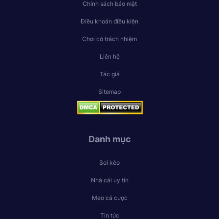
Chính sách bảo mật
Điều khoản điều kiện
Chơi có trách nhiệm
Liên hệ
Tác giả
Sitemap
Danh mục
Soi kèo
Nhà cái uy tín
Mẹo cá cược
Tin tức