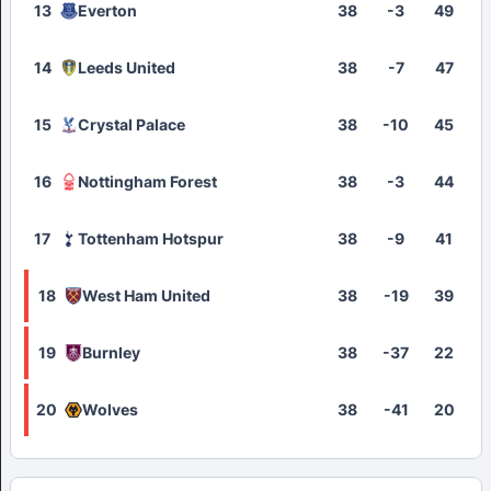
13
Everton
38
-3
49
14
Leeds United
38
-7
47
15
Crystal Palace
38
-10
45
16
Nottingham Forest
38
-3
44
17
Tottenham Hotspur
38
-9
41
18
West Ham United
38
-19
39
19
Burnley
38
-37
22
20
Wolves
38
-41
20