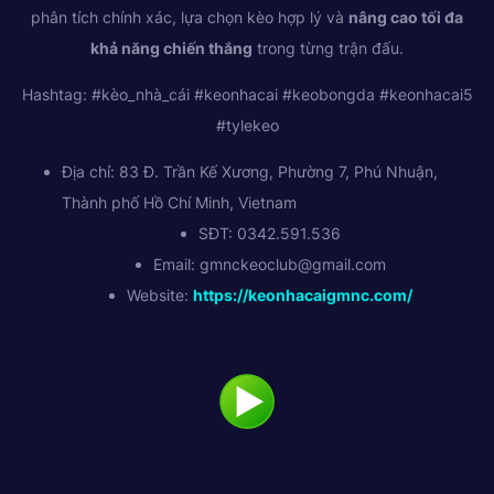
phân tích chính xác, lựa chọn kèo hợp lý và
nâng cao tối đa
khả năng chiến thắng
trong từng trận đấu.
Hashtag: #kèo_nhà_cái #keonhacai #keobongda #keonhacai5
#tylekeo
Địa chỉ: 83 Đ. Trần Kế Xương, Phường 7, Phú Nhuận,
Thành phố Hồ Chí Minh, Vietnam
SĐT: 0342.591.536
Email:
gmnckeoclub@gmail.com
Website:
https://keonhacaigmnc.com/