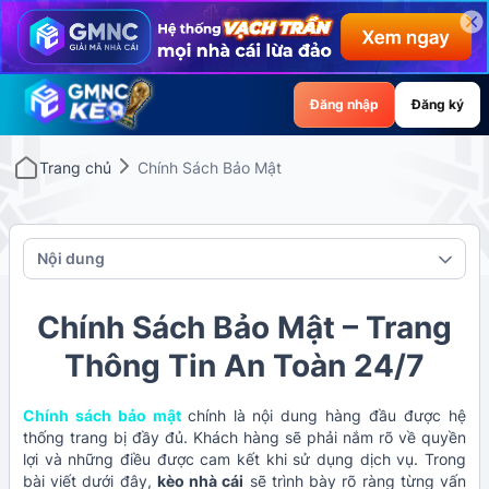
Đăng nhập
Đăng ký
Trang chủ
Chính Sách Bảo Mật
Nội dung
Chính Sách Bảo Mật – Trang
Thông Tin An Toàn 24/7
Chính sách bảo mật
chính là nội dung hàng đầu được hệ
thống trang bị đầy đủ. Khách hàng sẽ phải nắm rõ về quyền
lợi và những điều được cam kết khi sử dụng dịch vụ. Trong
bài viết dưới đây,
kèo nhà cái
sẽ trình bày rõ ràng từng vấn