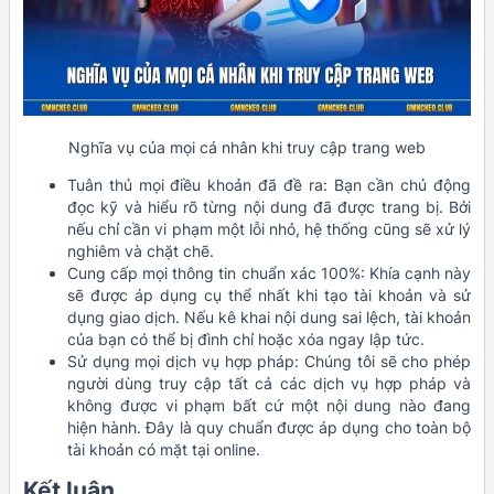
Nghĩa vụ của mọi cá nhân khi truy cập trang web
Tuân thủ mọi điều khoản đã đề ra: Bạn cần chủ động
đọc kỹ và hiểu rõ từng nội dung đã được trang bị. Bởi
nếu chỉ cần vi phạm một lỗi nhỏ, hệ thống cũng sẽ xử lý
nghiêm và chặt chẽ.
Cung cấp mọi thông tin chuẩn xác 100%: Khía cạnh này
sẽ được áp dụng cụ thể nhất khi tạo tài khoản và sử
dụng giao dịch. Nếu kê khai nội dung sai lệch, tài khoản
của bạn có thể bị đình chỉ hoặc xóa ngay lập tức.
Sử dụng mọi dịch vụ hợp pháp: Chúng tôi sẽ cho phép
người dùng truy cập tất cả các dịch vụ hợp pháp và
không được vi phạm bất cứ một nội dung nào đang
hiện hành. Đây là quy chuẩn được áp dụng cho toàn bộ
tài khoản có mặt tại online.
Kết luận