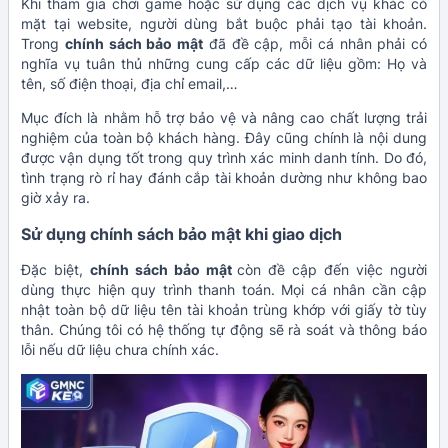
Khi tham gia chơi game hoặc sử dụng các dịch vụ khác có
mặt tại website, người dùng bắt buộc phải tạo tài khoản.
Trong
chính sách bảo mật
đã đề cập, mỗi cá nhân phải có
nghĩa vụ tuân thủ những cung cấp các dữ liệu gồm: Họ và
tên, số điện thoại, địa chỉ email,…
Mục đích là nhằm hỗ trợ bảo vệ và nâng cao chất lượng trải
nghiệm của toàn bộ khách hàng. Đây cũng chính là nội dung
được vận dụng tốt trong quy trình xác minh danh tính. Do đó,
tình trạng rò rỉ hay đánh cắp tài khoản dường như không bao
giờ xảy ra.
Sử dụng chính sách bảo mật khi giao dịch
Đặc biệt,
chính sách bảo mật
còn đề cập đến việc người
dùng thực hiện quy trình thanh toán. Mọi cá nhân cần cập
nhật toàn bộ dữ liệu tên tài khoản trùng khớp với giấy tờ tùy
thân. Chúng tôi có hệ thống tự động sẽ rà soát và thông báo
lỗi nếu dữ liệu chưa chính xác.