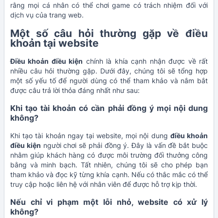
rằng mọi cá nhân có thể chơi game có trách nhiệm đối với
dịch vụ của trang web.
Một số câu hỏi thường gặp về điều
khoản tại website
Điều khoản điều kiện
chính là khía cạnh nhận được về rất
nhiều câu hỏi thường gặp. Dưới đây, chúng tôi sẽ tổng hợp
một số yếu tố để người dùng có thể tham khảo và nắm bắt
được câu trả lời thỏa đáng nhất như sau:
Khi tạo tài khoản có cần phải đồng ý mọi nội dung
không?
Khi tạo tài khoản ngay tại website, mọi nội dung
điều khoản
điều kiện
người chơi sẽ phải đồng ý. Đây là vấn đề bắt buộc
nhằm giúp khách hàng có được môi trường đối thưởng công
bằng và minh bạch. Tất nhiên, chúng tôi sẽ cho phép bạn
tham khảo và đọc kỹ từng khía cạnh. Nếu có thắc mắc có thể
truy cập hoặc liên hệ với nhân viên để được hỗ trợ kịp thời.
Nếu chỉ vi phạm một lỗi nhỏ, website có xử lý
không?