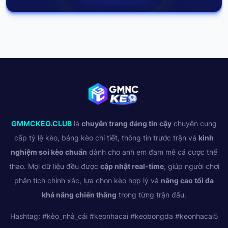
GMMCKEO.CLUB
là
chuyên trang đáng tin cậy
chuyên cung
cấp tỷ lệ kèo, bảng kèo chi tiết, thông tin trước trận và
kinh
nghiệm soi kèo chuẩn
dành cho anh em đam mê cá cược thể
thao. Mọi dữ liệu đều được
cập nhật real-time
, giúp người chơi
phân tích chính xác, lựa chọn kèo hợp lý và
nâng cao tối đa
khả năng chiến thắng
trong từng trận đấu.
Hashtag: #kèo_nhà_cái #keonhacai #keobongda #keonhacai5