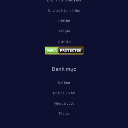
Điều khoản điều kiện
Chơi có trách nhiệm
Liên hệ
Tác giả
Sitemap
Danh mục
Soi kèo
Nhà cái uy tín
Mẹo cá cược
Tin tức