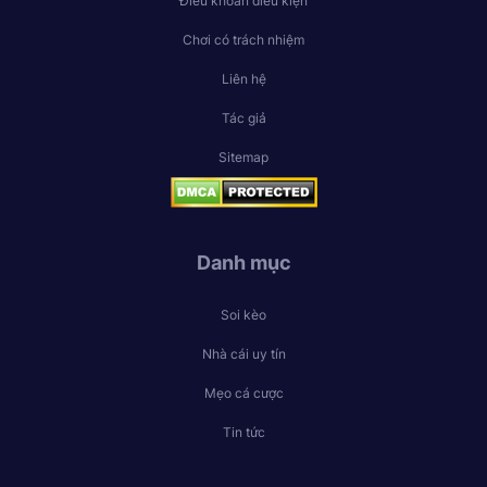
Điều khoản điều kiện
Chơi có trách nhiệm
Liên hệ
Tác giả
Sitemap
Danh mục
Soi kèo
Nhà cái uy tín
Mẹo cá cược
Tin tức