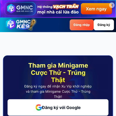
Đăng nhập
Đăng ký
Tham gia Minigame
Cược Thử - Trúng
Thật
Đăng ký ngay để nhận Xu Vip khởi nghiệp
và tham gia Minigame Cược Thử - Trúng
Thật!
Đăng ký với Google