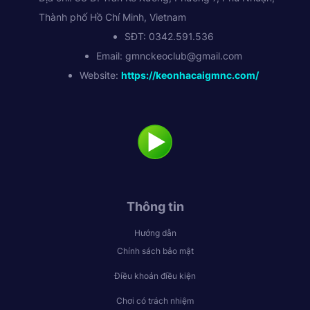
Thành phố Hồ Chí Minh, Vietnam
SĐT: 0342.591.536
Email:
gmnckeoclub@gmail.com
Website:
https://keonhacaigmnc.com/
Thông tin
Hướng dẫn
Chính sách bảo mật
Điều khoản điều kiện
Chơi có trách nhiệm