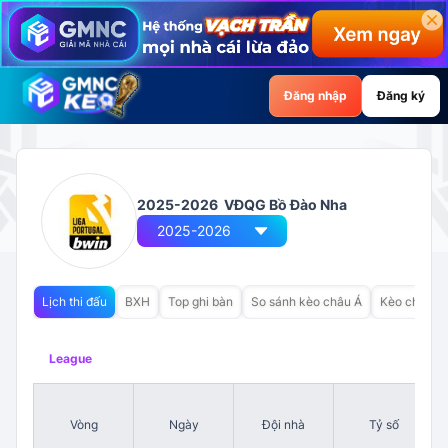
Đăng nhập
Đăng ký
2025-2026
VĐQG Bồ Đào Nha
2025-2026
Lịch thi đấu
BXH
Top ghi bàn
So sánh kèo châu Á
Kèo châu Á
League
Vòng
Ngày
Đội nhà
Tỷ số