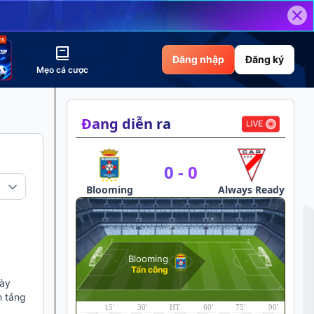
Đăng nhập
Đăng ký
Mẹo cá cược
Đang diễn ra
0
-
0
Blooming
Always Ready
Aca
Pu
Ca
này
n tảng