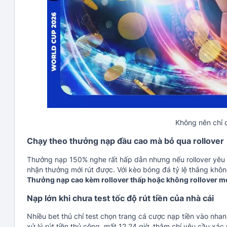
Không nên chỉ 
Chạy theo thưởng nạp đầu cao mà bỏ qua rollover
Thưởng nạp 150% nghe rất hấp dẫn nhưng nếu rollover yêu c
nhận thưởng mới rút được. Với kèo bóng đá tỷ lệ thắng khôn
Thưởng nạp cao kèm rollover thấp hoặc không rollover mớ
Nạp lớn khi chưa test tốc độ rút tiền của nhà cái
Nhiều bet thủ chỉ test chọn trang cá cược nạp tiền vào nhanh
xử lý rút tiền thủ công, mất 12 24 giờ, thậm chí yêu cầu xác m