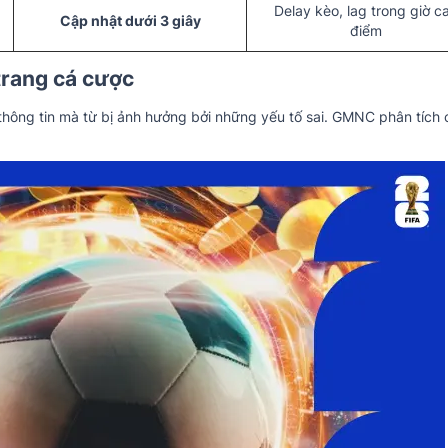
Delay kèo, lag trong giờ c
Cập nhật dưới 3 giây
điểm
trang cá cược
 thông tin mà từ bị ảnh hưởng bởi những yếu tố sai. GMNC phân tích 