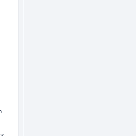
n
họn