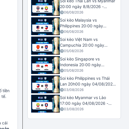
Soi kèo Thái Lan vs Myanmar
20:00 ngày 8/8/2026 -
ASEAN Cup
06/08/2026
Soi kèo Malaysia vs
Philippines 20:00 ngày
08/08/2026 - ASEAN Cup
06/08/2026
Soi kèo Việt Nam vs
Campuchia 20:00 ngày
07/08/2026 - ASEAN Cup
05/08/2026
Soi kèo Singapore vs
Indonesia 20:00 ngày
07/08/2026 - ASEAN Cup
05/08/2026
Soi kèo Philippines vs Thái
Lan 20h00 ngày 04/08/2026
- ASEAN Cup
03/08/2026
 tiền
 tế.
Soi kèo Myanmar vs Lào
17:00 ngày 04/08/2026 -
ASEAN Cup
03/08/2026
 cái
khoản