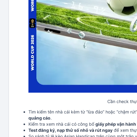
Cần check thực
Tìm kiếm tên nhà cái kèm từ “lừa đảo” hoặc “chậm rút
quảng cáo
.
Kiểm tra xem nhà cái có công bố
giấy phép vận hành
Test đăng ký, nạp thử số nhỏ và rút ngay
để xem thực 
So sánh tỷ lệ kèo Asian Handicap trên cùng một trận v