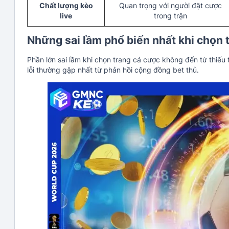
Chất lượng kèo
Quan trọng với người đặt cược
live
trong trận
Những sai lầm phổ biến nhất khi chọn 
Phần lớn sai lầm khi chọn trang cá cược không đến từ thiếu
lỗi thường gặp nhất từ phản hồi cộng đồng bet thủ.