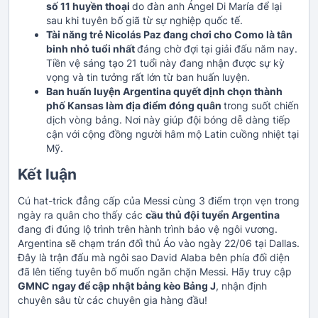
số 11 huyền thoại
do đàn anh Ángel Di María để lại
sau khi tuyên bố giã từ sự nghiệp quốc tế.
Tài năng trẻ Nicolás Paz đang chơi cho Como là tân
binh nhỏ tuổi nhất
đáng chờ đợi tại giải đấu năm nay.
Tiền vệ sáng tạo 21 tuổi này đang nhận được sự kỳ
vọng và tin tưởng rất lớn từ ban huấn luyện.
Ban huấn luyện Argentina quyết định chọn thành
phố Kansas làm địa điểm đóng quân
trong suốt chiến
dịch vòng bảng. Nơi này giúp đội bóng dễ dàng tiếp
cận với cộng đồng người hâm mộ Latin cuồng nhiệt tại
Mỹ.
Kết luận
Cú hat-trick đẳng cấp của Messi cùng 3 điểm trọn vẹn trong
ngày ra quân cho thấy các
cầu thủ đội tuyển Argentina
đang đi đúng lộ trình trên hành trình bảo vệ ngôi vương.
Argentina sẽ chạm trán đối thủ Áo vào ngày 22/06 tại Dallas.
Đây là trận đấu mà ngôi sao David Alaba bên phía đối diện
đã lên tiếng tuyên bố muốn ngăn chặn Messi. Hãy truy cập
GMNC ngay để cập nhật bảng kèo Bảng J
, nhận định
chuyên sâu từ các chuyên gia hàng đầu!