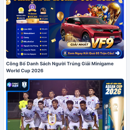
Công Bố Danh Sách Người Trúng Giải Minigame
World Cup 2026