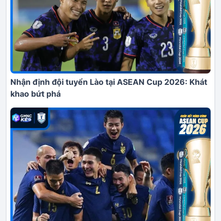
Nhận định đội tuyển Lào tại ASEAN Cup 2026: Khát
khao bứt phá