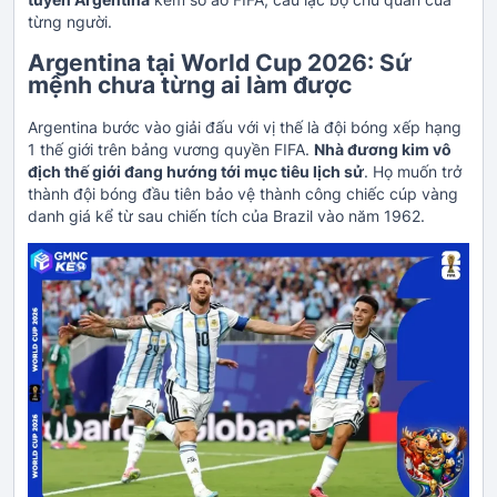
từng người.
Argentina tại World Cup 2026: Sứ
mệnh chưa từng ai làm được
Argentina bước vào giải đấu với vị thế là đội bóng xếp hạng
1 thế giới trên bảng vương quyền FIFA.
Nhà đương kim vô
địch thế giới đang hướng tới mục tiêu lịch sử
. Họ muốn trở
thành đội bóng đầu tiên bảo vệ thành công chiếc cúp vàng
danh giá kể từ sau chiến tích của Brazil vào năm 1962.