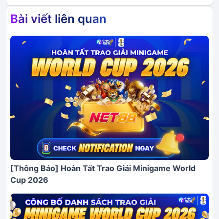
Bài viết liên quan
[Thông Báo] Hoàn Tất Trao Giải Minigame World
Cup 2026