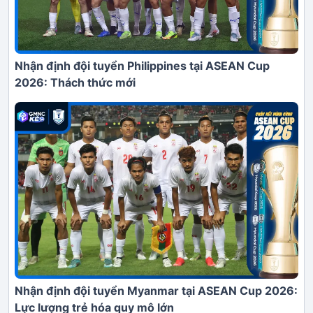
Nhận định đội tuyển Philippines tại ASEAN Cup
2026: Thách thức mới
Nhận định đội tuyển Myanmar tại ASEAN Cup 2026:
Lực lượng trẻ hóa quy mô lớn