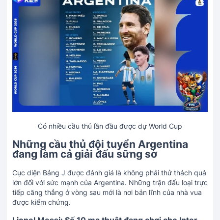
Có nhiều cầu thủ lần đầu được dự World Cup
Những cầu thủ đội tuyển Argentina
đang làm cả giải đấu sững sờ
Cục diện Bảng J được đánh giá là không phải thử thách quá
lớn đối với sức mạnh của Argentina. Những trận đấu loại trực
tiếp căng thẳng ở vòng sau mới là nơi bản lĩnh của nhà vua
được kiểm chứng.