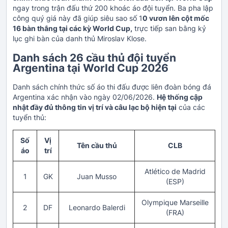
ngay trong trận đấu thứ 200 khoác áo đội tuyển. Ba pha lập
công quý giá này đã giúp siêu sao số 1
0 vươn lên cột mốc
16 bàn thắng tại các kỳ World Cup,
trực tiếp san bằng kỷ
lục ghi bàn của danh thủ Miroslav Klose.
Danh sách 26 cầu thủ đội tuyển
Argentina tại World Cup 2026
Danh sách chính thức số áo thi đấu được liên đoàn bóng đá
Argentina xác nhận vào ngày 02/06/2026.
Hệ thống cập
nhật đầy đủ thông tin vị trí và câu lạc bộ hiện tại
của các
tuyển thủ:
Số
Vị
Tên cầu thủ
CLB
áo
trí
Atlético de Madrid
1
GK
Juan Musso
(ESP)
Olympique Marseille
2
DF
Leonardo Balerdi
(FRA)