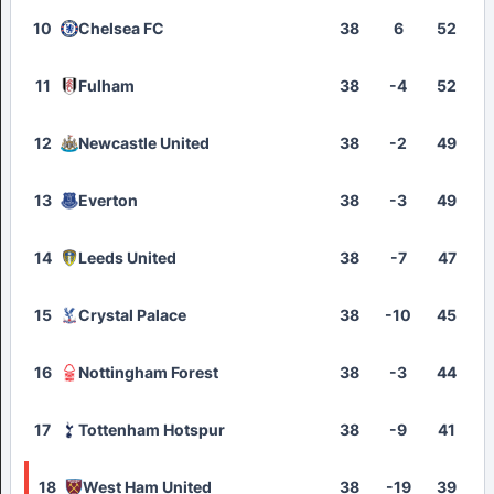
10
Chelsea FC
38
6
52
11
Fulham
38
-4
52
12
Newcastle United
38
-2
49
13
Everton
38
-3
49
14
Leeds United
38
-7
47
15
Crystal Palace
38
-10
45
16
Nottingham Forest
38
-3
44
17
Tottenham Hotspur
38
-9
41
18
West Ham United
38
-19
39