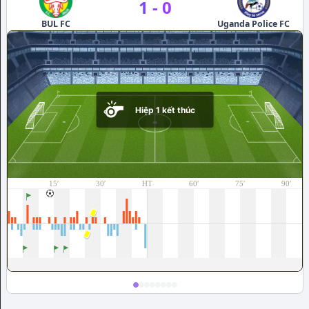
1
-
0
BUL FC
Uganda Police FC