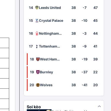
14
Leeds United
38
-7
47
15
Crystal Palace
38
-10
45
16
Nottingham
38
-3
44
Forest
17
Tottenham
38
-9
41
Hotspur
18
West Ham
38
-19
39
United
19
Burnley
38
-37
22
20
Wolves
38
-41
20
Soi kèo