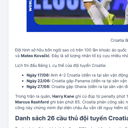
Croatia 
Đội hình sở hữu bốn ngôi sao có trên 100 lần khoác áo quố
và
Mateo Kovačić
. Đây là số lượng nhân tố kỳ cựu nhiều nhấ
Lịch thi đấu Bảng L cụ thể của đội tuyển Croatia:
Ngày 17/06:
Anh 4–2 Croatia (diễn ra tại sân vận độn
Ngày 22/06:
Croatia gặp Panama (diễn ra tại sân vận
Ngày 27/06:
Croatia gặp Ghana (diễn ra tại sân vận độ
Trong trận ra quân,
Harry Kane
ghi cú đúp từ penalty phút 
Marcus Rashford
ghi bàn phút 85. Croatia phản công sắc 
công này chứng minh đại diện châu Âu vẫn rất nguy hiểm dù 
Danh sách 26 cầu thủ đội tuyển Croati