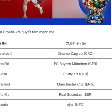
ển Croatia với quyết tâm mạnh mẽ
u thủ
CLB hiện tại
ivaković
Dinamo Zagreb (CRO)
anišić
FC Bayern München (GER)
Sosa
Stuttgart (GER)
ardiol
Manchester City (ENG)
eta-Car
Real Sociedad (ESP)
utalo
Ajax (NED)