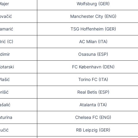
Majer
Wolfsburg (GER)
ovačić
Manchester City (ENG)
ramarić
TSG Hoffenheim (GER)
rić (C)
AC Milan (ITA)
dimir
Osasuna (ESP)
otarski
FC København (DEN)
Vlašić
Torino FC (ITA)
rišić
Real Betis (ESP)
ašalić
Atalanta (ITA)
aturina
Chelsea FC (ENG)
Sučić
RB Leipzig (GER)