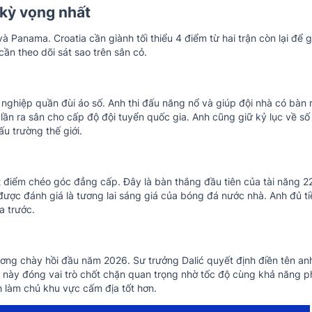
 kỳ vọng nhất
Panama. Croatia cần giành tối thiểu 4 điểm từ hai trận còn lại để g
cần theo dõi sát sao trên sân cỏ.
ghiệp quần đùi áo số. Anh thi đấu năng nổ và giúp đội nhà có bàn 
ần ra sân cho cấp độ đội tuyển quốc gia. Anh cũng giữ kỷ lục về số
 trường thế giới.
 điểm chéo góc đẳng cấp. Đây là bàn thắng đầu tiên của tài năng 22
 được đánh giá là tương lai sáng giá của bóng đá nước nhà. Anh đủ t
a trước.
ương chày hồi đầu năm 2026. Sư trưởng Dalić quyết định điền tên an
ệ này đóng vai trò chốt chặn quan trọng nhờ tốc độ cùng khả năng 
h làm chủ khu vực cấm địa tốt hơn.