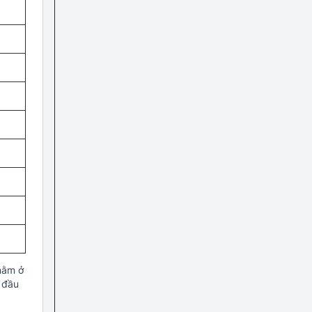
 nằm ở
a đầu