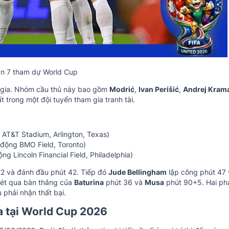
lần 7 tham dự World Cup
c gia. Nhóm cầu thủ này bao gồm
Modrić
,
Ivan Perišić
,
Andrej Krama
t trong một đội tuyển tham gia tranh tài.
g AT&T Stadium, Arlington, Texas)
 động BMO Field, Toronto)
ng Lincoln Financial Field, Philadelphia)
12 và đánh đầu phút 42. Tiếp đó
Jude Bellingham
lập công phút 47 
nét qua bàn thắng của
Baturina
phút 36 và
Musa
phút 90+5. Hai ph
phải nhận thất bại.
a tại World Cup 2026