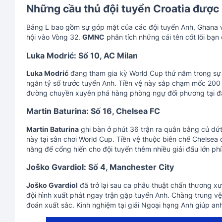
Những cầu thủ đội tuyển Croatia được
Bảng L bao gồm sự góp mặt của các đội tuyển Anh, Ghana và 
hội vào Vòng 32.
GMNC
phân tích những cái tên cốt lõi bạn 
Luka Modrić: Số 10, AC Milan
Luka Modrić
đang tham gia kỳ World Cup thứ năm trong sự n
ngắn tỷ số trước tuyển Anh. Tiền vệ này sắp chạm mốc 200 l
đường chuyền xuyên phá hàng phòng ngự đối phương tại đấu
Martin Baturina: Số 16, Chelsea FC
Martin Baturina
ghi bàn ở phút 36 trận ra quân bằng cú dứt
này tại sân chơi World Cup. Tiền vệ thuộc biên chế Chelsea
năng để cống hiến cho đội tuyển thêm nhiều giải đấu lớn phí
Joško Gvardiol: Số 4, Manchester City
Joško Gvardiol
đã trở lại sau ca phẫu thuật chấn thương x
đội hình xuất phát ngay trận gặp tuyển Anh. Chàng trung v
đoán xuất sắc. Kinh nghiệm tại giải Ngoại hạng Anh giúp an