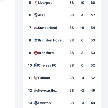
 câu
5
Liverpool
38
10
60
6
AFC
38
4
57
Bournemouth
7
Sunderland
38
-6
54
8
Brighton Hove
38
6
53
Albion
9
Brentford
38
3
53
10
Chelsea FC
38
6
52
11
Fulham
38
-4
52
12
Newcastle
38
-2
49
United
13
Everton
38
-3
49