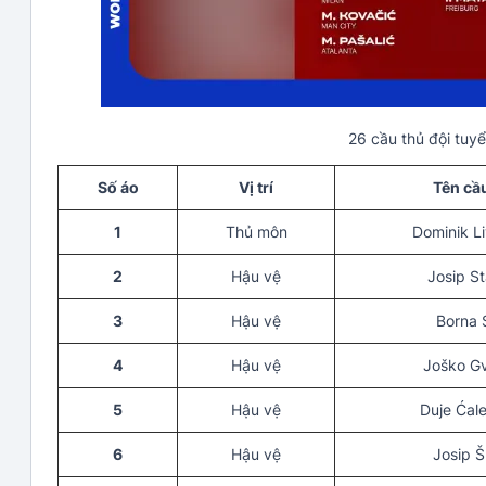
26 cầu thủ đội tuy
Số áo
Vị trí
Tên cầ
1
Thủ môn
Dominik L
2
Hậu vệ
Josip St
3
Hậu vệ
Borna 
4
Hậu vệ
Joško Gv
5
Hậu vệ
Duje Ćal
6
Hậu vệ
Josip Š