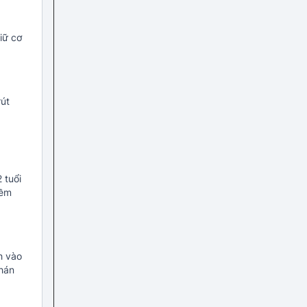
iữ cơ
rút
 tuổi
iềm
h vào
phán