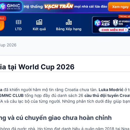
LTD
Kết quả
Bảng Xếp hạng
 Cup 2026
ia tại World Cup 2026
sa
đã khiến người hâm mộ tin rằng Croatia chưa tàn.
Luka Modrić
ở t
GMNC CLUB
tổng hợp đầy đủ danh sách 26
cầu thủ đội tuyển Croa
FA và câu lạc bộ của từng người. Những phân tích dưới đây giúp bạn
àng và cú chuyển giao chưa hoàn chỉnh
ử bóng đá nước nhà. Họ từng đạt danh hiệu á quân năm 2018 tại Nga 