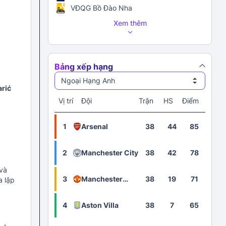
VĐQG Bồ Đào Nha
Xem thêm
Bảng xếp hạng
Ngoại Hạng Anh
rić
Vị trí
Đội
Trận
HS
Điểm
1
Arsenal
38
44
85
2
Manchester City
38
42
78
và
3
Manchester
38
19
71
a lập
United
4
Aston Villa
38
7
65