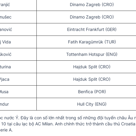
ranjić
Dinamo Zagreb (CRO)
anušec
Dinamo Zagreb (CRO)
anović
Eintracht Frankfurt (GER)
 Vida
Fatih Karagümrük (TUR)
šković
Tottenham Hotspur (ENG)
turina
Hajduk Split (CRO)
Pjaca
Hajduk Split (CRO)
Musa
Benfica (POR)
andur
Hull City (ENG)
ộc nước Ý. Đây là con số lớn nhất trong số những đội tuyển châu Âu
10 tại câu lạc bộ AC Milan. Anh chính thức trở thành cầu thủ Croati
erie A.