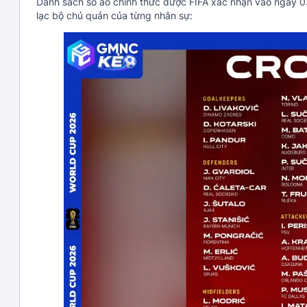
Danh sách số áo chính thức được FIFA xác nhận vào ngày 03/0
lạc bộ chủ quản của từng nhân sự: