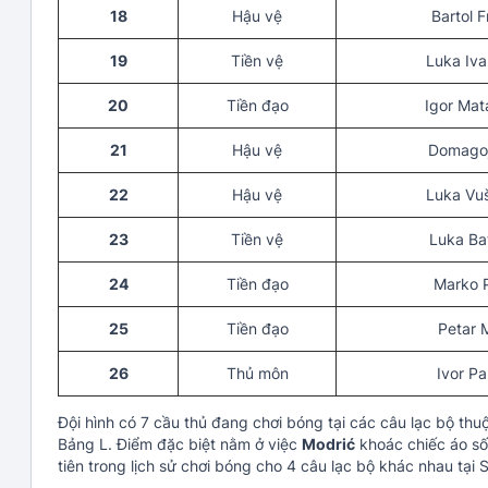
18
Hậu vệ
Bartol F
19
Tiền vệ
Luka Iv
20
Tiền đạo
Igor Mat
21
Hậu vệ
Domagoj
22
Hậu vệ
Luka Vu
23
Tiền vệ
Luka Ba
24
Tiền đạo
Marko 
25
Tiền đạo
Petar 
26
Thủ môn
Ivor P
Đội hình có 7 cầu thủ đang chơi bóng tại các câu lạc bộ thu
Bảng L. Điểm đặc biệt nằm ở việc
Modrić
khoác chiếc áo số 
tiên trong lịch sử chơi bóng cho 4 câu lạc bộ khác nhau tại S