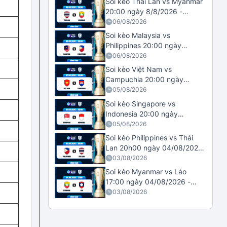
Soi kèo Thái Lan vs Myanmar
20:00 ngày 8/8/2026 -
ASEAN Cup
06/08/2026
Soi kèo Malaysia vs
Philippines 20:00 ngày
08/08/2026 - ASEAN Cup
06/08/2026
Soi kèo Việt Nam vs
Campuchia 20:00 ngày
07/08/2026 - ASEAN Cup
05/08/2026
Soi kèo Singapore vs
Indonesia 20:00 ngày
07/08/2026 - ASEAN Cup
05/08/2026
Soi kèo Philippines vs Thái
Lan 20h00 ngày 04/08/2026
- ASEAN Cup
03/08/2026
Soi kèo Myanmar vs Lào
17:00 ngày 04/08/2026 -
ASEAN Cup
03/08/2026