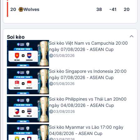
20
Wolves
38
-41
20
Soi kèo
Soi kèo Việt Nam vs Campuchia 20:00
ngày 07/08/2026 - ASEAN Cup
05/08/2026
Soi kèo Singapore vs Indonesia 20:00
ngày 07/08/2026 - ASEAN Cup
05/08/2026
Soi kèo Philippines vs Thái Lan 20h00
ngày 04/08/2026 - ASEAN Cup
03/08/2026
Soi kèo Myanmar vs Lào 17:00 ngày
04/08/2026 - ASEAN Cup
03/08/2026