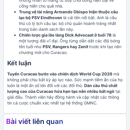
những nhân tố mang tư duy chơi bóng hiện đại về
cống hiến cho quê nhà.
Trung vệ tài năng Armando Obispo hiện thuộc câu
lạc bộ PSV Eindhoven
là cái tên nổi bật. Anh là cầu
thủ có lý lịch câu lạc bộ chủ quản hoành tráng nhất
trong bản danh sách lần này.
Chiến lược gia lão làng Dick Advocaat ở tuổi 78
là
một tượng đài vĩ đại. Ông từng dẫn dắt các đội bóng
tên tuổi như
PSV, Rangers hay Zenit
trước khi tạo nên
chương mới cho Curacao.
Kết luận
Tuyển Curacao bước vào chiến dịch World Cup 2026
mà
không phải chịu bất kỳ áp lực nào. Sức mạnh tiềm ẩn của họ
luôn là một ẩn số lớn đối với các đối thủ.
Dàn cầu thủ chất
lượng cao của Curacao hứa hẹn tạo nên nhiều bất ngờ
tại
giải đấu. Thành viên hãy đồng hành và cập nhật các thông
tin cá cược chuẩn xác nhất tại hệ thống GMNC.
Bài viết liên quan