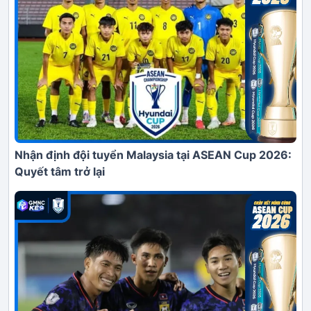
Nhận định đội tuyển Malaysia tại ASEAN Cup 2026:
Quyết tâm trở lại