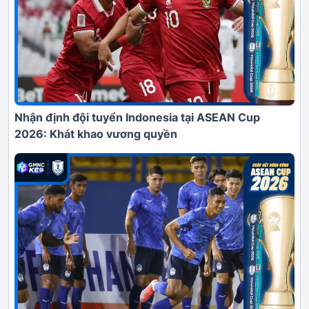
Nhận định đội tuyển Indonesia tại ASEAN Cup
2026: Khát khao vương quyền