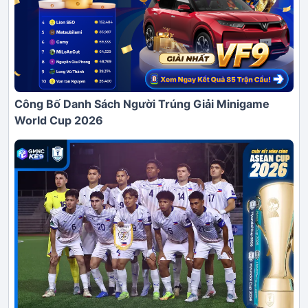
Công Bố Danh Sách Người Trúng Giải Minigame
World Cup 2026