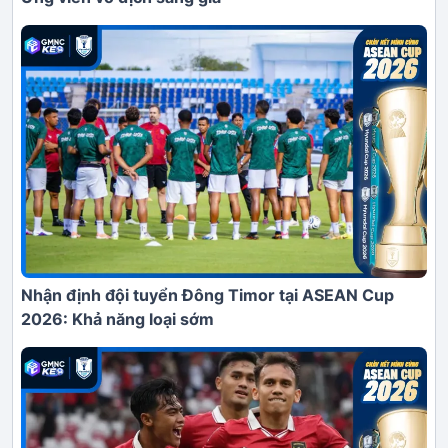
Nhận định đội tuyển Đông Timor tại ASEAN Cup
2026: Khả năng loại sớm