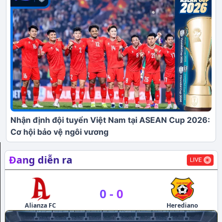
Nhận định đội tuyển Việt Nam tại ASEAN Cup 2026:
Cơ hội bảo vệ ngôi vương
Đang diễn ra
0
-
0
Alianza FC
Herediano