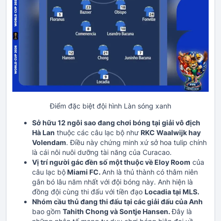
Điểm đặc biệt đội hình Làn sóng xanh
Sở hữu 12 ngôi sao đang chơi bóng tại giải vô địch
Hà Lan
thuộc các câu lạc bộ như
RKC Waalwijk hay
Volendam
. Điều này chứng minh xứ sở hoa tulip chính
là cái nôi nuôi dưỡng tài năng của Curacao.
Vị trí người gác đền số một thuộc về Eloy Room
của
câu lạc bộ
Miami FC.
Anh là thủ thành có thâm niên
gắn bó lâu năm nhất với đội bóng này. Anh hiện là
đồng đội cùng thi đấu với tiền đạo
Locadia tại MLS.
Nhóm cầu thủ đang thi đấu tại các giải đấu của Anh
bao gồm
Tahith Chong và Sontje Hansen.
Đây là