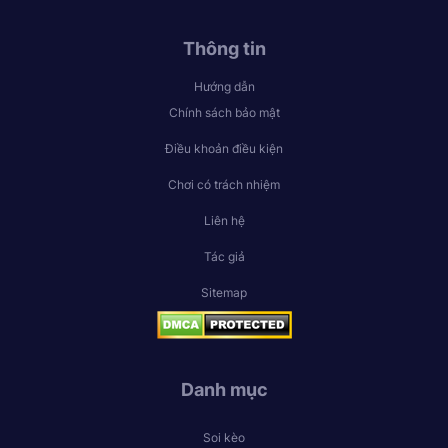
Thông tin
Hướng dẫn
Chính sách bảo mật
Điều khoản điều kiện
Chơi có trách nhiệm
Liên hệ
Tác giả
Sitemap
Danh mục
Soi kèo