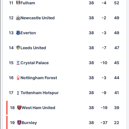
11
Fulham
38
-4
52
12
Newcastle United
38
-2
49
13
Everton
38
-3
49
14
Leeds United
38
-7
47
15
Crystal Palace
38
-10
45
16
Nottingham Forest
38
-3
44
17
Tottenham Hotspur
38
-9
41
18
West Ham United
38
-19
39
19
Burnley
38
-37
22