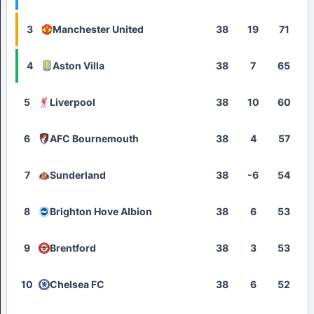
3
Manchester United
38
19
71
4
Aston Villa
38
7
65
5
Liverpool
38
10
60
6
AFC Bournemouth
38
4
57
7
Sunderland
38
-6
54
8
Brighton Hove Albion
38
6
53
9
Brentford
38
3
53
10
Chelsea FC
38
6
52