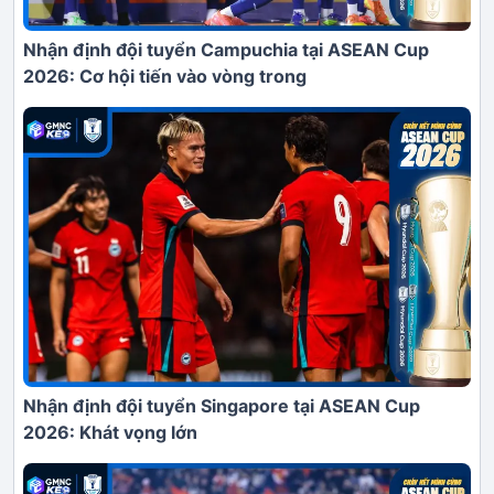
Nhận định đội tuyển Campuchia tại ASEAN Cup
2026: Cơ hội tiến vào vòng trong
Nhận định đội tuyển Singapore tại ASEAN Cup
2026: Khát vọng lớn