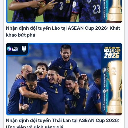
Nhận định đội tuyển Lào tại ASEAN Cup 2026: Khát
khao bứt phá
Nhận định đội tuyển Thái Lan tại ASEAN Cup 2026:
Ứng viên vô địch sáng giá