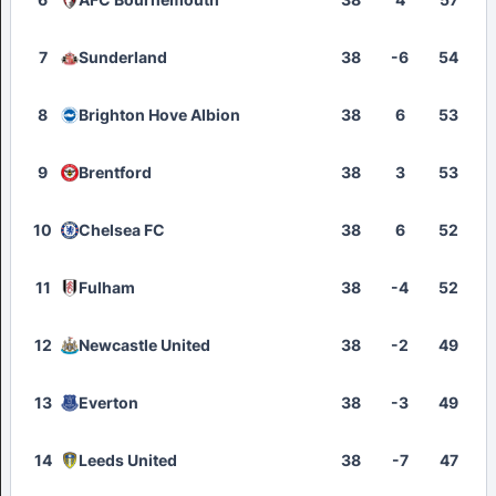
7
Sunderland
38
-6
54
8
Brighton Hove Albion
38
6
53
9
Brentford
38
3
53
10
Chelsea FC
38
6
52
11
Fulham
38
-4
52
12
Newcastle United
38
-2
49
13
Everton
38
-3
49
14
Leeds United
38
-7
47