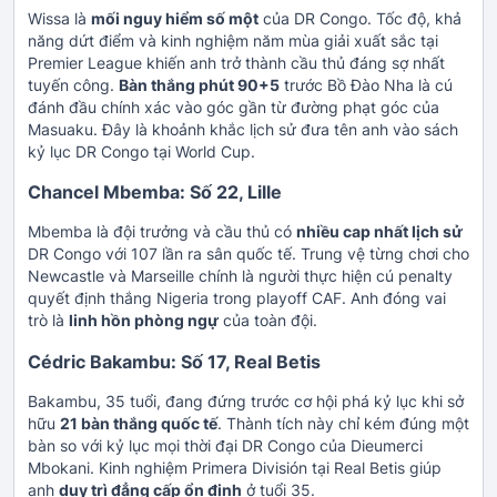
Wissa là
mối nguy hiểm số một
của DR Congo. Tốc độ, khả
năng dứt điểm và kinh nghiệm năm mùa giải xuất sắc tại
Premier League khiến anh trở thành cầu thủ đáng sợ nhất
tuyến công.
Bàn thắng phút 90+5
trước Bồ Đào Nha là cú
đánh đầu chính xác vào góc gần từ đường phạt góc của
Masuaku. Đây là khoảnh khắc lịch sử đưa tên anh vào sách
kỷ lục DR Congo tại World Cup.
Chancel Mbemba: Số 22, Lille
Mbemba là đội trưởng và cầu thủ có
nhiều cap nhất lịch sử
DR Congo với 107 lần ra sân quốc tế. Trung vệ từng chơi cho
Newcastle và Marseille chính là người thực hiện cú penalty
quyết định thắng Nigeria trong playoff CAF. Anh đóng vai
trò là
linh hồn phòng ngự
của toàn đội.
Cédric Bakambu: Số 17, Real Betis
Bakambu, 35 tuổi, đang đứng trước cơ hội phá kỷ lục khi sở
hữu
21 bàn thắng quốc tế
. Thành tích này chỉ kém đúng một
bàn so với kỷ lục mọi thời đại DR Congo của Dieumerci
Mbokani. Kinh nghiệm Primera División tại Real Betis giúp
anh
duy trì đẳng cấp ổn định
ở tuổi 35.