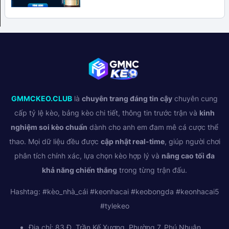
GMMCKEO.CLUB
là
chuyên trang đáng tin cậy
chuyên cung
cấp tỷ lệ kèo, bảng kèo chi tiết, thông tin trước trận và
kinh
nghiệm soi kèo chuẩn
dành cho anh em đam mê cá cược thể
thao. Mọi dữ liệu đều được
cập nhật real-time
, giúp người chơi
phân tích chính xác, lựa chọn kèo hợp lý và
nâng cao tối đa
khả năng chiến thắng
trong từng trận đấu.
Hashtag: #kèo_nhà_cái #keonhacai #keobongda #keonhacai5
#tylekeo
Địa chỉ: 83 Đ. Trần Kế Xương, Phường 7, Phú Nhuận,