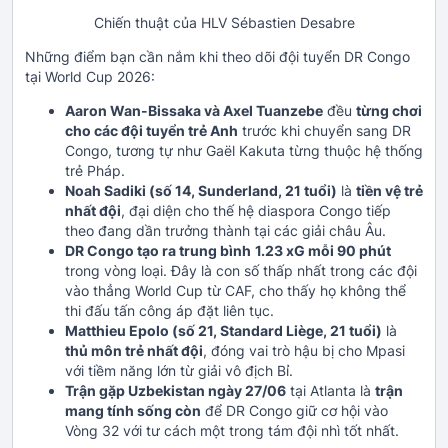
Chiến thuật của HLV Sébastien Desabre
Những điểm bạn cần nắm khi theo dõi đội tuyển DR Congo
tại World Cup 2026:
Aaron Wan-Bissaka và Axel Tuanzebe
đều
từng chơi
cho các đội tuyển trẻ Anh
trước khi chuyển sang DR
Congo, tương tự như Gaël Kakuta từng thuộc hệ thống
trẻ Pháp.
Noah Sadiki (số 14, Sunderland, 21 tuổi)
là
tiền vệ trẻ
nhất đội
, đại diện cho thế hệ diaspora Congo tiếp
theo đang dần trưởng thành tại các giải châu Âu.
DR Congo tạo ra trung bình
1.23 xG mỗi 90 phút
trong vòng loại. Đây là con số thấp nhất trong các đội
vào thẳng World Cup từ CAF, cho thấy họ không thể
thi đấu tấn công áp đặt liên tục.
Matthieu Epolo (số 21, Standard Liège, 21 tuổi)
là
thủ môn trẻ nhất đội
, đóng vai trò hậu bị cho Mpasi
với tiềm năng lớn từ giải vô địch Bỉ.
Trận gặp Uzbekistan ngày 27/06
tại Atlanta là
trận
mang tính sống còn
để DR Congo giữ cơ hội vào
Vòng 32 với tư cách một trong tám đội nhì tốt nhất.