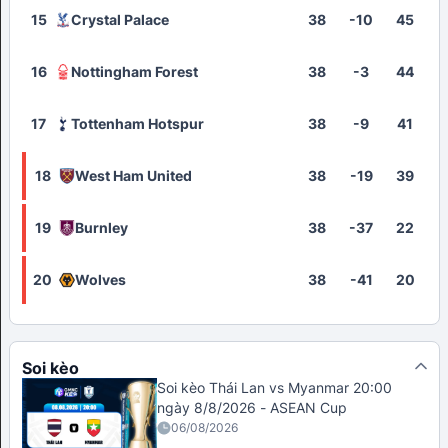
15
Crystal Palace
38
-10
45
16
Nottingham Forest
38
-3
44
17
Tottenham Hotspur
38
-9
41
18
West Ham United
38
-19
39
19
Burnley
38
-37
22
20
Wolves
38
-41
20
Soi kèo
Soi kèo Thái Lan vs Myanmar 20:00
ngày 8/8/2026 - ASEAN Cup
06/08/2026