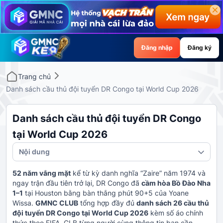
Đăng nhập
Đăng ký
Trang chủ
Danh sách cầu thủ đội tuyển DR Congo tại World Cup 2026
Danh sách cầu thủ đội tuyển DR Congo
tại World Cup 2026
Nội dung
52 năm vắng mặt
kể từ kỳ danh nghĩa “Zaire” năm 1974 và
ngay trận đầu tiên trở lại, DR Congo đã
cầm hòa Bồ Đào Nha
1–1
tại Houston bằng bàn thắng phút 90+5 của Yoane
Wissa.
GMNC CLUB
tổng hợp đầy đủ
danh sách 26 cầu thủ
đội tuyển DR Congo tại World Cup 2026
kèm số áo chính
thức theo FIFA, CLB từng người cùng thông tin bạn cần