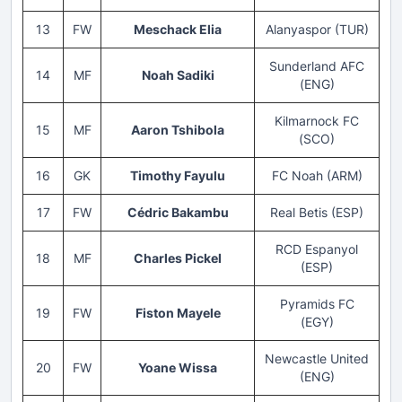
13
FW
Meschack Elia
Alanyaspor (TUR)
Sunderland AFC
14
MF
Noah Sadiki
(ENG)
Kilmarnock FC
15
MF
Aaron Tshibola
(SCO)
16
GK
Timothy Fayulu
FC Noah (ARM)
17
FW
Cédric Bakambu
Real Betis (ESP)
RCD Espanyol
18
MF
Charles Pickel
(ESP)
Pyramids FC
19
FW
Fiston Mayele
(EGY)
Newcastle United
20
FW
Yoane Wissa
(ENG)