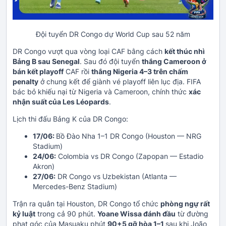
Đội tuyển DR Congo dự World Cup sau 52 năm
DR Congo vượt qua vòng loại CAF bằng cách
kết thúc nhì
Bảng B sau Senegal
. Sau đó đội tuyển
thắng Cameroon ở
bán kết playoff
CAF rồi
thắng Nigeria 4–3 trên chấm
penalty
ở chung kết để giành vé playoff liên lục địa. FIFA
bác bỏ khiếu nại từ Nigeria và Cameroon, chính thức
xác
nhận suất của Les Léopards
.
Lịch thi đấu Bảng K của DR Congo:
17/06:
Bồ Đào Nha 1–1 DR Congo (Houston — NRG
Stadium)
24/06:
Colombia vs DR Congo (Zapopan — Estadio
Akron)
27/06:
DR Congo vs Uzbekistan (Atlanta —
Mercedes-Benz Stadium)
Trận ra quân tại Houston, DR Congo tổ chức
phòng ngự rất
kỷ luật
trong cả 90 phút.
Yoane Wissa đánh đầu
từ đường
phạt góc của Masuaku phút
90+5 gỡ hòa 1–1
sau khi João