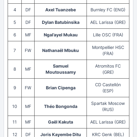
4
DF
Axel Tuanzebe
Burnley FC (ENG)
5
DF
Dylan Batubinsika
AEL Larissa (GRE)
6
MF
Ngal’ayel Mukau
Lille OSC (FRA)
Montpellier HSC
7
FW
Nathanaël Mbuku
(FRA)
Samuel
Atromitos FC
8
MF
Moutoussamy
(GRE)
CD Castellón
9
FW
Brian Cipenga
(ESP)
Spartak Moscow
10
MF
Théo Bongonda
(RUS)
11
MF
Gaël Kakuta
AEL Larissa (GRE)
12
DF
Joris Kayembe Ditu
KRC Genk (BEL)