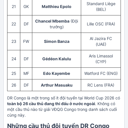
Standard Liège
21
GK
Matthieu Epolo
(BEL)
Chancel Mbemba
(Đội
22
DF
Lille OSC (FRA)
trưởng)
Al Jazira FC
23
FW
Simon Banza
(UAE)
Aris Limassol
24
DF
Gédéon Kalulu
(CYP)
25
MF
Edo Kayembe
Watford FC (ENG)
26
DF
Arthur Masuaku
RC Lens (FRA)
DR Congo là một trong số ít đội tuyển tại World Cup 2026 có
toàn bộ 26 cầu thủ đang thi đấu ở nước ngoài
. Không có
một cầu thủ nào từ giải VĐQG Congo trong danh sách cuối
cùng này.
Những cầu thủ đội tuyển DR Congo