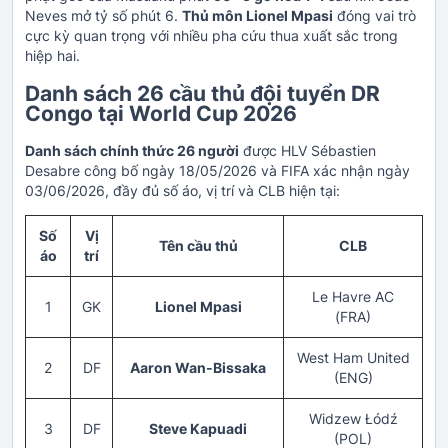
Neves mở tỷ số phút 6.
Thủ môn Lionel Mpasi
đóng vai trò
cực kỳ quan trọng với nhiều pha cứu thua xuất sắc trong
hiệp hai.
Danh sách 26 cầu thủ đội tuyển DR
Congo tại World Cup 2026
Danh sách chính thức 26 người
được HLV Sébastien
Desabre công bố ngày 18/05/2026 và FIFA xác nhận ngày
03/06/2026, đầy đủ số áo, vị trí và CLB hiện tại:
Số
Vị
Tên cầu thủ
CLB
áo
trí
Le Havre AC
1
GK
Lionel Mpasi
(FRA)
West Ham United
2
DF
Aaron Wan-Bissaka
(ENG)
Widzew Łódź
3
DF
Steve Kapuadi
(POL)