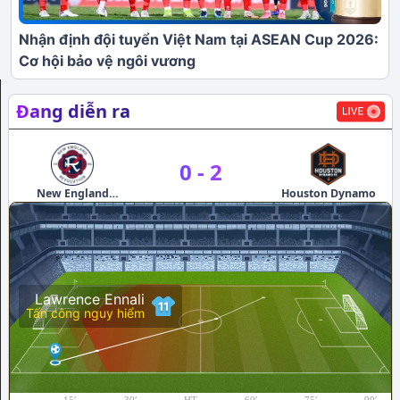
Nhận định đội tuyển Việt Nam tại ASEAN Cup 2026:
Cơ hội bảo vệ ngôi vương
Đang diễn ra
0
-
2
New England
Houston Dynamo
E
Revolution