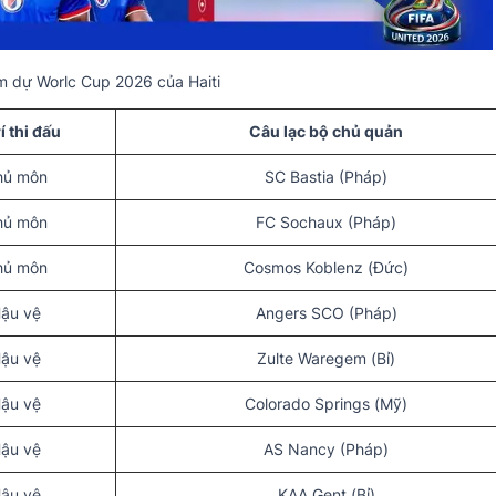
m dự Worlc Cup 2026 của Haiti
rí thi đấu
Câu lạc bộ chủ quản
hủ môn
SC Bastia (Pháp)
hủ môn
FC Sochaux (Pháp)
hủ môn
Cosmos Koblenz (Đức)
ậu vệ
Angers SCO (Pháp)
ậu vệ
Zulte Waregem (Bỉ)
ậu vệ
Colorado Springs (Mỹ)
ậu vệ
AS Nancy (Pháp)
ậu vệ
KAA Gent (Bỉ)