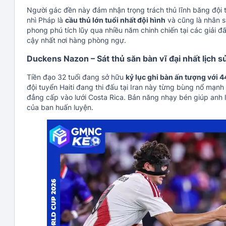
Người gác đền này đảm nhận trọng trách thủ lĩnh băng đội t
nhì Pháp là
cầu thủ lớn tuổi nhất đội hình
và cũng là nhân s
phong phú tích lũy qua nhiều năm chinh chiến tại các giải đ
cậy nhất nơi hàng phòng ngự.
Duckens Nazon – Sát thủ săn bàn vĩ đại nhất lịch 
Tiền đạo 32 tuổi đang sở hữu
kỷ lục ghi bàn ấn tượng với 4
đội tuyển Haiti đang thi đấu tại Iran này từng bùng nổ mạnh
đẳng cấp vào lưới Costa Rica. Bản năng nhạy bén giúp anh
của ban huấn luyện.