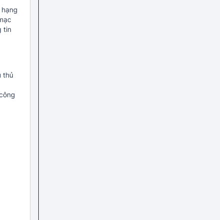
i hạng
 mạc
 tin
 thủ
 công