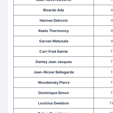
Ricardo Ade
H
Hannes Delcroix
H
Keeto Thermoncy
H
Garven Metusala
H
Carl-Fred Sainte
T
Danley Jean Jacques
T
Jean-Ricner Bellegarde
T
Woodensky Pierre
T
Dominique Simon
T
Louicius Deedson
Ti