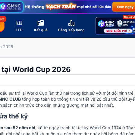
LTD
Kết quả
Bảng Xếp hạng
Cup 2026
i tại World Cup 2026
ấu sự trở lại World Cup lần thứ hai trong lịch sử với một đội hình trẻ
MNC CLUB
tổng hợp toàn bộ thông tin chi tiết về 26 cầu thủ đội tuy
 sách chính thức cho đến những gương mặt nổi bật nhất.
nửa thế kỷ
iên sau 52 năm dài
, kể từ ngày tranh tài tại kỳ World Cup 1974 ở Tây
 mặt dài nhất của bất kỳ quốc gia nào tham dự ngày hội bóng đá năm