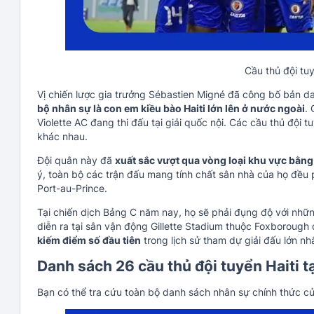
Cầu thủ đội tu
Vị chiến lược gia trưởng Sébastien Migné đã công bố bản d
bộ nhân sự là con em kiều bào Haiti lớn lên ở nước ngoài
.
Violette AC đang thi đấu tại giải quốc nội. Các cầu thủ đội t
khác nhau.
Đội quân này đã
xuất sắc vượt qua vòng loại khu vực bằng
ý, toàn bộ các trận đấu mang tính chất sân nhà của họ đều 
Port-au-Prince.
Tại chiến dịch Bảng C năm nay, họ sẽ phải đụng độ với nhữ
diễn ra tại sân vận động Gillette Stadium thuộc Foxborough
kiếm điểm số đầu tiên
trong lịch sử tham dự giải đấu lớn nhấ
Danh sách 26 cầu thủ đội tuyển Haiti 
Bạn có thể tra cứu toàn bộ danh sách nhân sự chính thức củ