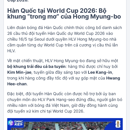
Hàn Quốc tại World Cup 2026: Bộ
khung “trong mơ” của Hong Myung-bo
Liên đoàn bóng đá Hàn Quốc chính thức công bố danh sách
26 cầu thủ đội tuyển Hàn Quốc dự World Cup 2026 vào
chiều 16/5 tại Seoul dưới quyền HLV Hong Myung-bo nhà
cầm quân từng dự World Cup trên cả cương vị cầu thủ lẫn
HLV.
Về mặt chiến thuật, HLV Hong Myung-bo đang sở hữu một
bộ khung trải đều cả ba tuyến
: hàng thủ được chỉ huy bởi
Kim Min-jae
, tuyến giữa đầy sáng tạo với
Lee Kang-in
,
trong khi hàng công đầy tốc độ với sự góp mặt của
Hwang
Hee-chan
.
Đặc biệt, đội tuyển Hàn Quốc còn được hỗ trợ bởi ủy ban
chuyên môn do HLV Park Hang-seo đứng đầu, người gắn bó
nhiều năm với bóng đá Việt Nam, giờ đây đồng hành cùng
đội tuyển xứ kim chi tại World Cup 2026.