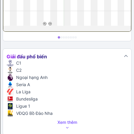
Giải đấu phổ biến
C1
C2
Ngoại hạng Anh
Seria A
La Liga
Bundesliga
Ligue 1
VĐQG Bồ Đào Nha
Xem thêm