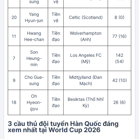
sung
vệ
Yang
Tiền
20
Celtic (Scotland)
8 (0)
Hyun-jun
vệ
Hwang
Tiền
Wolverhampton
11
77 (16)
Hee-chan
đạo
(Anh)
Son
Tiền
Los Angeles FC
142
7
Heung-
đạo
(Mỹ)
(54)
min
Cho Gue-
Tiền
Midtjylland (Đan
9
42 (10)
sung
đạo
Mạch)
Oh
Tiền
Besiktas (Thổ Nhĩ
18
Hyeon-
26 (6)
đạo
Kỳ)
gyu
3 cầu thủ đội tuyển Hàn Quốc đáng
xem nhất tại World Cup 2026