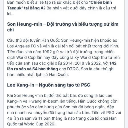
Bạn muốn biết ai sẽ tạo ra sự khác biệt cho “
Chiến binh
Taeguk” tại Bảng A
? Ba nhân vật dưới đây chính là câu trả
lời.
Son Heung-min – Đội trưởng và biểu tượng xứ kim
chi
Cầu thủ đội tuyển Hàn Quốc
Son Heung-min hiện khoác áo
Los Angeles FC và vẫn là cái tên nổi bật nhất trong đội hình.
Tiền đạo sinh năm 1992 giữ vai trò đội trưởng trong chiến
dịch World Cup lần này đây cũng là kỳ World Cup thứ tư liên
tiếp của anh sau các giải đấu 2014, 2018 và 2022. Với
142
lần ra sân và 54 bàn thắng
cho ĐTQG, Son là cầu thủ ghi
bàn nhiều nhất lịch sử Hàn Quốc.
Lee Kang-in – Nguồn sáng tạo từ PSG
Khi Son Heung-min bị đối thủ bắt bài, đó cũng là lúc Lee
Kang-in và Hwang In-beom lên tiếng. Hàn Quốc không còn
phụ thuộc vào cảm hứng của Son mà đá bóng ngắn, đập
nhả nhanh và chuyển đổi trạng thái sắc bén. Tiền vệ PSG với
46 lần ra sân và 11 bàn thắng là não trạng của lối chơi Hàn
Quốc tại World Cup 2026.