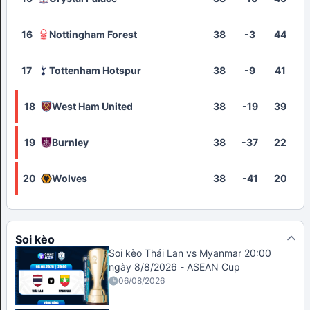
16
Nottingham Forest
38
-3
44
17
Tottenham Hotspur
38
-9
41
18
West Ham United
38
-19
39
19
Burnley
38
-37
22
20
Wolves
38
-41
20
Soi kèo
Soi kèo Thái Lan vs Myanmar 20:00
ngày 8/8/2026 - ASEAN Cup
06/08/2026