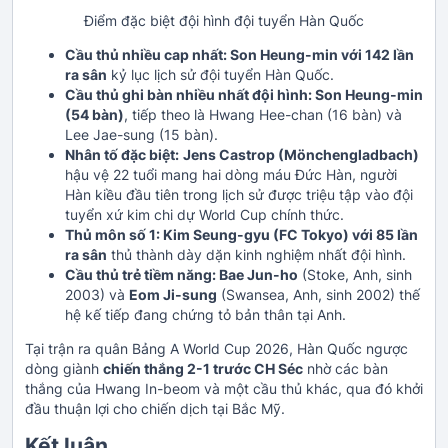
Điểm đặc biệt đội hình đội tuyển Hàn Quốc
Cầu thủ nhiều cap nhất: Son Heung-min với 142 lần
ra sân
kỷ lục lịch sử đội tuyển Hàn Quốc.
Cầu thủ ghi bàn nhiều nhất đội hình: Son Heung-min
(54 bàn)
, tiếp theo là Hwang Hee-chan (16 bàn) và
Lee Jae-sung (15 bàn).
Nhân tố đặc biệt:
Jens Castrop (Mönchengladbach)
hậu vệ 22 tuổi mang hai dòng máu Đức Hàn, người
Hàn kiều đầu tiên trong lịch sử được triệu tập vào đội
tuyển xứ kim chi dự World Cup chính thức.
Thủ môn số 1: Kim Seung-gyu (FC Tokyo) với 85 lần
ra sân
thủ thành dày dặn kinh nghiệm nhất đội hình.
Cầu thủ trẻ tiềm năng: Bae Jun-ho
(Stoke, Anh, sinh
2003) và
Eom Ji-sung
(Swansea, Anh, sinh 2002) thế
hệ kế tiếp đang chứng tỏ bản thân tại Anh.
Tại trận ra quân Bảng A World Cup 2026, Hàn Quốc ngược
dòng giành
chiến thắng 2-1 trước CH Séc
nhờ các bàn
thắng của Hwang In-beom và một cầu thủ khác, qua đó khởi
đầu thuận lợi cho chiến dịch tại Bắc Mỹ.
Kết luận