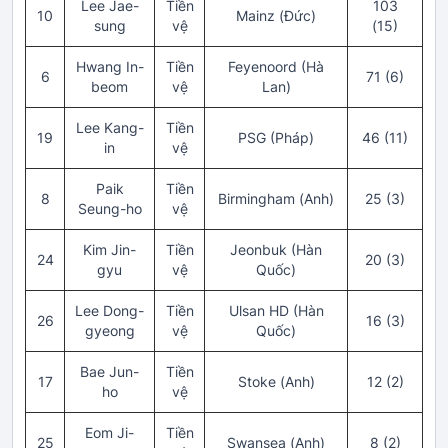
Lee Jae-
Tiền
103
10
Mainz (Đức)
sung
vệ
(15)
Hwang In-
Tiền
Feyenoord (Hà
6
71 (6)
beom
vệ
Lan)
Lee Kang-
Tiền
19
PSG (Pháp)
46 (11)
in
vệ
Paik
Tiền
8
Birmingham (Anh)
25 (3)
Seung-ho
vệ
Kim Jin-
Tiền
Jeonbuk (Hàn
24
20 (3)
gyu
vệ
Quốc)
Lee Dong-
Tiền
Ulsan HD (Hàn
26
16 (3)
gyeong
vệ
Quốc)
Bae Jun-
Tiền
17
Stoke (Anh)
12 (2)
ho
vệ
Eom Ji-
Tiền
25
Swansea (Anh)
8 (2)