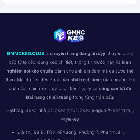
GMMCKEO.CLUB
là
chuyên trang đáng tin cậy
chuyên cung
cấp tỷ lệ kèo, bảng kèo chi tiết, thông tin trước trận và
kinh
nghiệm soi kèo chuẩn
dành cho anh em đam mê cá cược thể
thao. Mọi dữ liệu đều được
cập nhật real-time
, giúp người chơi
phân tích chính xác, lựa chọn kèo hợp lý và
nâng cao tối đa
khả năng chiến thắng
trong từng trận đấu.
Hashtag: #kèo_nhà_cái #keonhacai #keobongda #keonhacai5
#tylekeo
Địa chỉ: 83 Đ. Trần Kế Xương, Phường 7, Phú Nhuận,