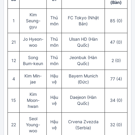
(Bàn)
Kim
Thủ
FC Tokyo (Nhật
1
Seung-
85 (0)
môn
Bản)
gyu
Jo Hyeon-
Thủ
Ulsan HD (Hàn
21
47 (0)
woo
môn
Quốc)
Song
Thủ
Jeonbuk (Hàn
12
2 (0)
Bum-keun
môn
Quốc)
Kim Min-
Hậu
Bayern Munich
4
77 (4)
jae
vệ
(Đức)
Kim
Hậu
Daejeon (Hàn
15
Moon-
34 (0)
vệ
Quốc)
hwan
Seol
Hậu
Crvena Zvezda
22
Young-
32 (0)
vệ
(Serbia)
woo