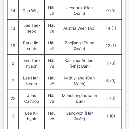
Hậu
Jeonbuk (Hàn
14
Cho Wi-je
0 (0)
vệ
Quốc)
Lee Tae-
Hậu
13
Austria Wien (Áo)
14 (1)
seok
vệ
Park Jin-
Hậu
Zhejiang (Trung
16
12 (1)
seob
vệ
Quốc)
Kim Tae-
Hậu
Kashima Antlers
5
7 (0)
hyeon
vệ
(Nhật Bản)
Lee Han-
Hậu
Midtjylland (Đan
2
6 (0)
beom
vệ
Mạch)
Jens
Hậu
Mönchengladbach
23
5 (0)
Castrop
vệ
(Đức)
Lee Ki-
Hậu
Gangwon (Hàn
3
1 (0)
hyuk
vệ
Quốc)