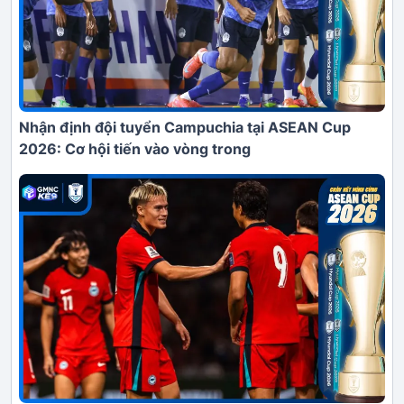
Nhận định đội tuyển Campuchia tại ASEAN Cup
2026: Cơ hội tiến vào vòng trong