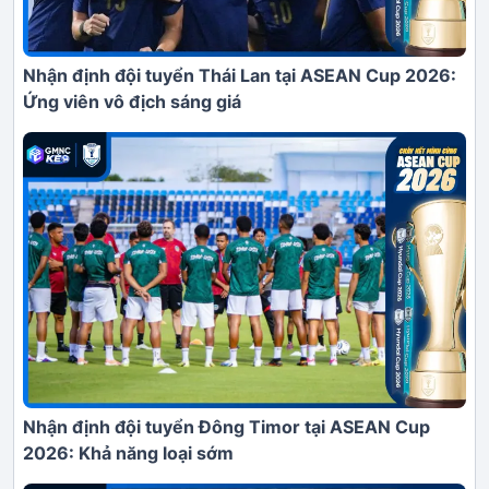
Nhận định đội tuyển Thái Lan tại ASEAN Cup 2026:
Ứng viên vô địch sáng giá
Nhận định đội tuyển Đông Timor tại ASEAN Cup
2026: Khả năng loại sớm