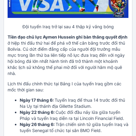
Đội tuyển Iraq trở lại sau 4 thập kỷ vắng bóng
Tiền đạo chủ lực Aymen Hussein ghi bàn thắng quyết định
ở hiệp thi đấu thứ hai để phá vỡ thế cân bằng trước đối thủ
Bolivia. Cú dứt điểm đẳng cấp của người đội trưởng mẫu
mực trong lần thứ ba liên tiếp nỗ lực đưa Iraq đến với ngày
hội bóng đá lớn nhất hành tinh đã trở thành một khoảnh
khắc lịch sử không thể phai mờ đối với người hâm mộ quê
nhà.
Lịch thi đấu chính thức tại Bảng I của tuyển Iraq gồm các
mốc thời gian sau:
Ngày 17 tháng 6:
Tuyển Iraq để thua 14 trước đối thủ
Na Uy tại thánh địa Gillette Stadium.
Ngày 22 tháng 6:
Cuộc đối đầu nảy lửa giữa tuyển
Pháp và tuyển Iraq diễn ra tại Lincoln Financial Field.
Ngày 26 tháng 6:
Trận chiến sinh tử giữa tuyển Iraq và
tuyển Senegal tổ chức tại sân BMO Field.