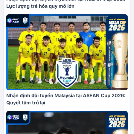
Lực lượng trẻ hóa quy mô lớn
Nhận định đội tuyển Malaysia tại ASEAN Cup 2026:
Quyết tâm trở lại