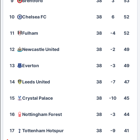
9
Brentford
38
3
53
10
Chelsea FC
38
6
52
11
Fulham
38
-4
52
12
Newcastle United
38
-2
49
13
Everton
38
-3
49
14
Leeds United
38
-7
47
15
Crystal Palace
38
-10
45
16
Nottingham Forest
38
-3
44
17
Tottenham Hotspur
38
-9
41