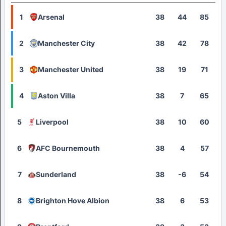
1
Arsenal
38
44
85
2
Manchester City
38
42
78
3
Manchester United
38
19
71
4
Aston Villa
38
7
65
5
Liverpool
38
10
60
6
AFC Bournemouth
38
4
57
7
Sunderland
38
-6
54
8
Brighton Hove Albion
38
6
53