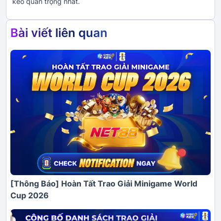
kèo quan trọng nhất.
Bài viết liên quan
[Thông Báo] Hoàn Tất Trao Giải Minigame World
Cup 2026