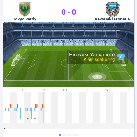
0
-
0
Tokyo Verdy
Kawasaki Frontale