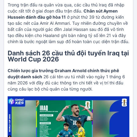
Trong trận đấu ra quân vừa qua, các cầu thủ Iraq đã nhập
cuộc rất tốt ở giai đoạn đầu trận đấu.
Chân sút Aymen
Hussein đánh đầu gỡ hòa 11
ở phút thứ 39 từ đường kiến
tạo sắc nét của Amir Al Ammari. Tuy nhiên đường chuyền về
bất cẩn của người gác đền Jalal Hassan sau đó đã vô tình
tạo điều kiện cho Haaland ghi bàn nâng tỷ số lên 21 và đây
chính là bước ngoặt làm sụp đổ hoàn toàn cục diện trận đấu.
Danh sách 26 cầu thủ đội tuyển Iraq tại
World Cup 2026
Chiến lược gia trưởng Graham Arnold chính thức phê
duyệt danh sách
26 cái tên ưu tú nhất vào ngày 1 tháng 6
năm 2026 với đầy đủ các thông tin chi tiết về vị trí thi đấu
cùng câu lạc bộ chủ quản của từng người.