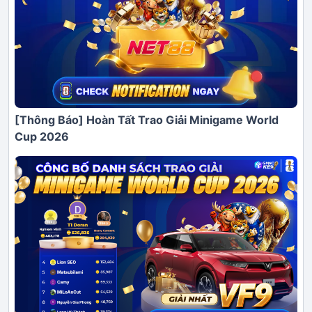
[Thông Báo] Hoàn Tất Trao Giải Minigame World
Cup 2026