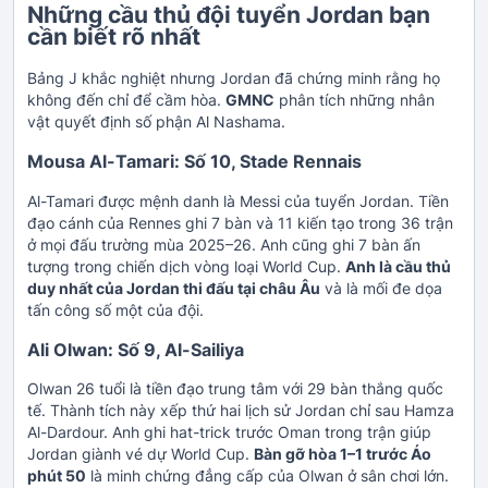
Những cầu thủ đội tuyển Jordan bạn
cần biết rõ nhất
Bảng J khắc nghiệt nhưng Jordan đã chứng minh rằng họ
không đến chỉ để cầm hòa.
GMNC
phân tích những nhân
vật quyết định số phận Al Nashama.
Mousa Al-Tamari: Số 10, Stade Rennais
Al-Tamari được mệnh danh là Messi của tuyển Jordan. Tiền
đạo cánh của Rennes ghi 7 bàn và 11 kiến tạo trong 36 trận
ở mọi đấu trường mùa 2025–26. Anh cũng ghi 7 bàn ấn
tượng trong chiến dịch vòng loại World Cup.
Anh là cầu thủ
duy nhất của Jordan thi đấu tại châu Âu
và là mối đe dọa
tấn công số một của đội.
Ali Olwan: Số 9, Al-Sailiya
Olwan 26 tuổi là tiền đạo trung tâm với 29 bàn thắng quốc
tế. Thành tích này xếp thứ hai lịch sử Jordan chỉ sau Hamza
Al-Dardour. Anh ghi hat-trick trước Oman trong trận giúp
Jordan giành vé dự World Cup.
Bàn gỡ hòa 1–1 trước Áo
phút 50
là minh chứng đẳng cấp của Olwan ở sân chơi lớn.