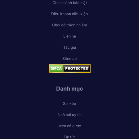
Chính sách bảo mật
Điều khoản điều kiện
Chơi có trách nhiệm
Liên hệ
Tác giả
Sitemap
Danh mục
Soi kèo
Nhà cái uy tín
Mẹo cá cược
Tin tức