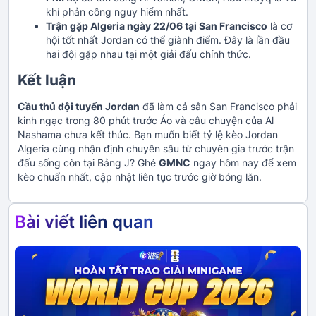
khí phản công nguy hiểm nhất.
Trận gặp Algeria ngày 22/06 tại San Francisco
là cơ
hội tốt nhất Jordan có thể giành điểm. Đây là lần đầu
hai đội gặp nhau tại một giải đấu chính thức.
Kết luận
Cầu thủ đội tuyển Jordan
đã làm cả sân San Francisco phải
kinh ngạc trong 80 phút trước Áo và câu chuyện của Al
Nashama chưa kết thúc. Bạn muốn biết tỷ lệ kèo Jordan
Algeria cùng nhận định chuyên sâu từ chuyên gia trước trận
đấu sống còn tại Bảng J? Ghé
GMNC
ngay hôm nay để xem
kèo chuẩn nhất, cập nhật liên tục trước giờ bóng lăn.
Bài viết liên quan