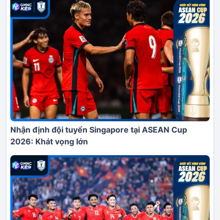
Nhận định đội tuyển Singapore tại ASEAN Cup
2026: Khát vọng lớn