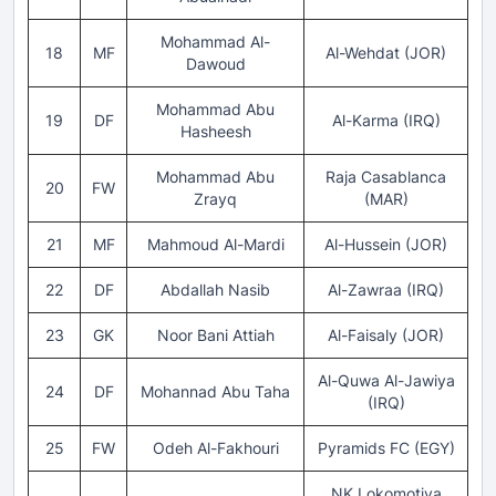
Mohammad Al-
18
MF
Al-Wehdat (JOR)
Dawoud
Mohammad Abu
19
DF
Al-Karma (IRQ)
Hasheesh
Mohammad Abu
Raja Casablanca
20
FW
Zrayq
(MAR)
21
MF
Mahmoud Al-Mardi
Al-Hussein (JOR)
22
DF
Abdallah Nasib
Al-Zawraa (IRQ)
23
GK
Noor Bani Attiah
Al-Faisaly (JOR)
Al-Quwa Al-Jawiya
24
DF
Mohannad Abu Taha
(IRQ)
25
FW
Odeh Al-Fakhouri
Pyramids FC (EGY)
NK Lokomotiva