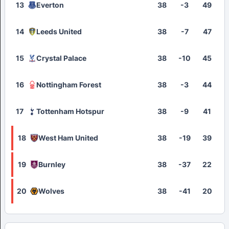
13
Everton
38
-3
49
14
Leeds United
38
-7
47
15
Crystal Palace
38
-10
45
16
Nottingham Forest
38
-3
44
17
Tottenham Hotspur
38
-9
41
18
West Ham United
38
-19
39
19
Burnley
38
-37
22
20
Wolves
38
-41
20