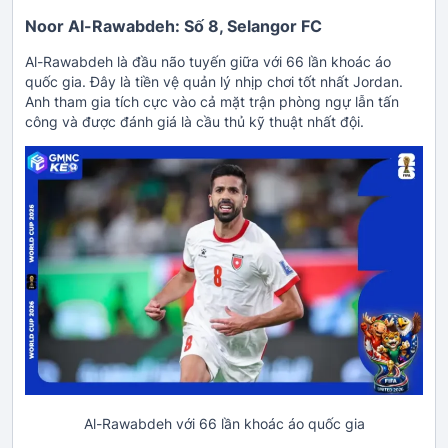
Noor Al-Rawabdeh: Số 8, Selangor FC
Al-Rawabdeh là đầu não tuyến giữa với 66 lần khoác áo
quốc gia. Đây là tiền vệ quản lý nhịp chơi tốt nhất Jordan.
Anh tham gia tích cực vào cả mặt trận phòng ngự lẫn tấn
công và được đánh giá là cầu thủ kỹ thuật nhất đội.
Al-Rawabdeh với 66 lần khoác áo quốc gia