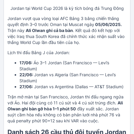
Jordan tại World Cup 2026 là kỳ tích bóng đá Trung Đông
Jordan vượt qua vòng loại AFC Bảng 3 bằng chiến thắng
quyết định 3–0 trước Oman tại Muscat ngày
05/06/2025.
Trận này
Ali Olwan ghi cả ba bàn
. Kết quả đó kết hợp với
việc Iraq thua South Korea đã chính thức xác nhận suất vào
thẳng World Cup lần đầu tiên của họ.
Lịch thi đấu Bảng J của Jordan:
17/06:
Áo 3–1 Jordan (San Francisco — Levi’s
Stadium)
22/06:
Jordan vs Algeria (San Francisco — Levi’s
Stadium)
27/06:
Jordan vs Argentina (Dallas — AT&T Stadium)
Trận mở màn tại San Francisco, Jordan thi đấu ngang ngửa
với Áo. Hai đội cùng có 11 cú sút và 4 cú sút trúng đích.
Ali
Olwan ghi bàn gỡ hòa 1–1 phút 50
đầy xuất sắc. Jordan
suýt cầm hòa nếu không có bàn phản lưới nhà phút 76 và
quả penalty phút 90+12 sau khi VAR vào cuộc.
Danh sách 26 cầu thủ đội tuyển Jordan