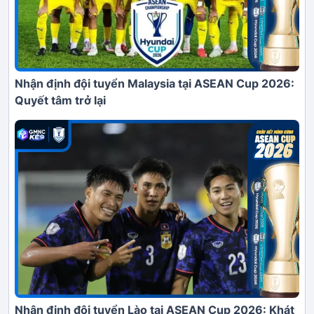
Nhận định đội tuyển Malaysia tại ASEAN Cup 2026:
Quyết tâm trở lại
Nhận định đội tuyển Lào tại ASEAN Cup 2026: Khát