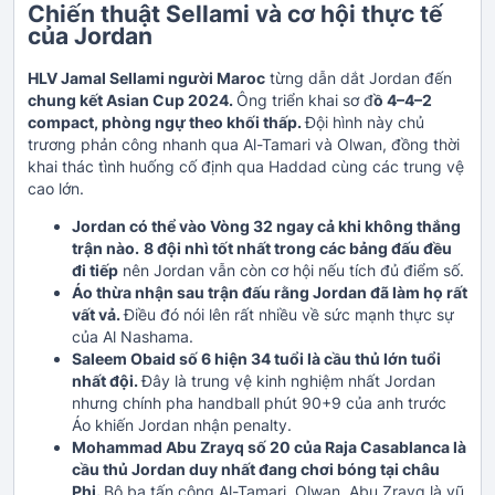
Chiến thuật Sellami và cơ hội thực tế
của Jordan
HLV Jamal Sellami người Maroc
từng dẫn dắt Jordan đến
chung kết Asian Cup 2024.
Ông triển khai sơ đ
ồ 4–4–2
compact, phòng ngự theo khối thấp.
Đội hình này chủ
trương phản công nhanh qua Al-Tamari và Olwan, đồng thời
khai thác tình huống cố định qua Haddad cùng các trung vệ
cao lớn.
Jordan có thể vào Vòng 32 ngay cả khi không thắng
trận nào.
8 đội nhì tốt nhất trong các bảng đấu đều
đi tiếp
nên Jordan vẫn còn cơ hội nếu tích đủ điểm số.
Áo thừa nhận sau trận đấu rằng Jordan đã làm họ rất
vất vả.
Điều đó nói lên rất nhiều về sức mạnh thực sự
của Al Nashama.
Saleem Obaid số 6 hiện 34 tuổi là cầu thủ lớn tuổi
nhất đội.
Đây là trung vệ kinh nghiệm nhất Jordan
nhưng chính pha handball phút 90+9 của anh trước
Áo khiến Jordan nhận penalty.
Mohammad Abu Zrayq số 20 của Raja Casablanca là
cầu thủ Jordan duy nhất đang chơi bóng tại châu
Phi.
Bộ ba tấn công Al-Tamari, Olwan, Abu Zrayq là vũ