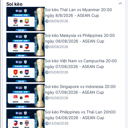
Soi kèo
Soi kèo Thái Lan vs Myanmar 20:00
ngày 8/8/2026 - ASEAN Cup
06/08/2026
Soi kèo Malaysia vs Philippines 20:00
ngày 08/08/2026 - ASEAN Cup
06/08/2026
Soi kèo Việt Nam vs Campuchia 20:00
ngày 07/08/2026 - ASEAN Cup
05/08/2026
Soi kèo Singapore vs Indonesia 20:00
ngày 07/08/2026 - ASEAN Cup
05/08/2026
Soi kèo Philippines vs Thái Lan 20h00
ngày 04/08/2026 - ASEAN Cup
03/08/2026