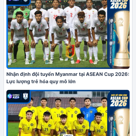
Nhận định đội tuyển Myanmar tại ASEAN Cup 2026:
Lực lượng trẻ hóa quy mô lớn