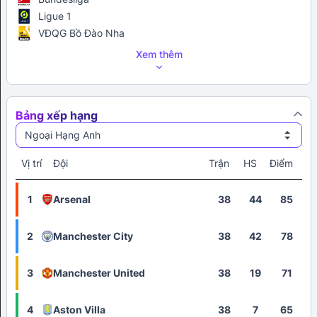
Ligue 1
VĐQG Bồ Đào Nha
Xem thêm
Bảng xếp hạng
Ngoại Hạng Anh
Vị trí
Đội
Trận
HS
Điểm
1
Arsenal
38
44
85
2
Manchester City
38
42
78
3
Manchester United
38
19
71
4
Aston Villa
38
7
65