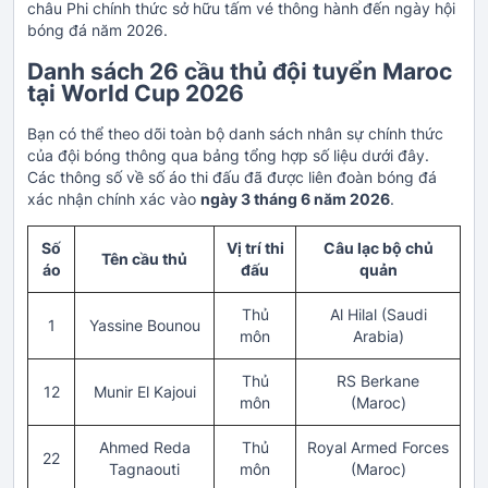
châu Phi chính thức sở hữu tấm vé thông hành đến ngày hội
bóng đá năm 2026.
Danh sách 26 cầu thủ đội tuyển Maroc
tại World Cup 2026
Bạn có thể theo dõi toàn bộ danh sách nhân sự chính thức
của đội bóng thông qua bảng tổng hợp số liệu dưới đây.
Các thông số về số áo thi đấu đã được liên đoàn bóng đá
xác nhận chính xác vào
ngày 3 tháng 6 năm 2026
.
Số
Vị trí thi
Câu lạc bộ chủ
Tên cầu thủ
áo
đấu
quản
Thủ
Al Hilal (Saudi
1
Yassine Bounou
môn
Arabia)
Thủ
RS Berkane
12
Munir El Kajoui
môn
(Maroc)
Ahmed Reda
Thủ
Royal Armed Forces
22
Tagnaouti
môn
(Maroc)