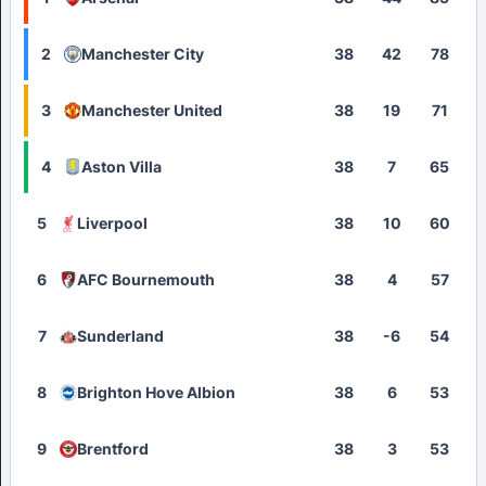
2
Manchester City
38
42
78
3
Manchester United
38
19
71
4
Aston Villa
38
7
65
5
Liverpool
38
10
60
6
AFC Bournemouth
38
4
57
7
Sunderland
38
-6
54
8
Brighton Hove Albion
38
6
53
9
Brentford
38
3
53