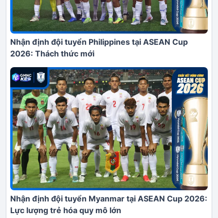
Nhận định đội tuyển Philippines tại ASEAN Cup
2026: Thách thức mới
Nhận định đội tuyển Myanmar tại ASEAN Cup 2026:
Lực lượng trẻ hóa quy mô lớn