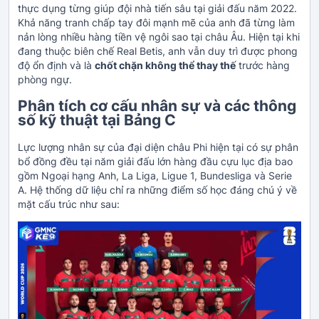
thực dụng từng giúp đội nhà tiến sâu tại giải đấu năm 2022.
Khả năng tranh chấp tay đôi mạnh mẽ của anh đã từng làm
nản lòng nhiều hàng tiền vệ ngôi sao tại châu Âu. Hiện tại khi
đang thuộc biên chế Real Betis, anh vẫn duy trì được phong
độ ổn định và là
chốt chặn không thể thay thế
trước hàng
phòng ngự.
Phân tích cơ cấu nhân sự và các thông
số kỹ thuật tại Bảng C
Lực lượng nhân sự của đại diện châu Phi hiện tại có sự phân
bổ đồng đều tại năm giải đấu lớn hàng đầu cựu lục địa bao
gồm Ngoại hạng Anh, La Liga, Ligue 1, Bundesliga và Serie
A. Hệ thống dữ liệu chỉ ra những điểm số học đáng chú ý về
mặt cấu trúc như sau: