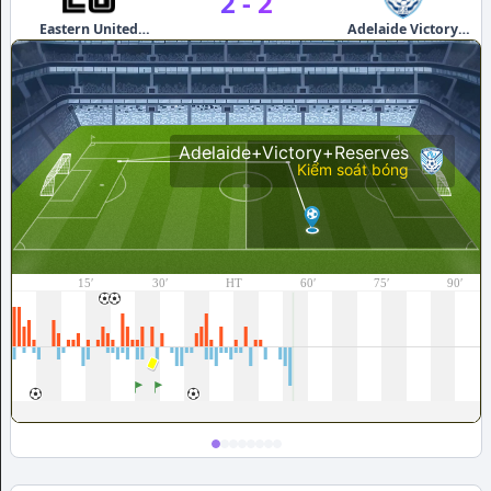
2
-
2
Eastern United
Adelaide Victory
C
Reserves
Reserves