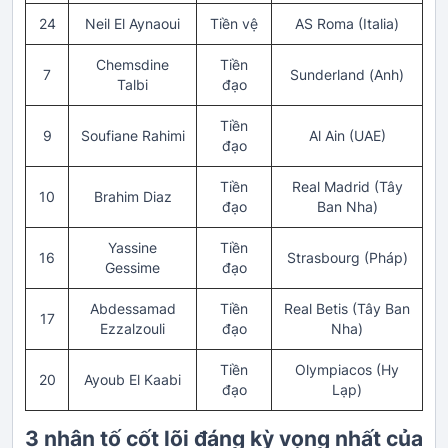
24
Neil El Aynaoui
Tiền vệ
AS Roma (Italia)
Chemsdine
Tiền
7
Sunderland (Anh)
Talbi
đạo
Tiền
9
Soufiane Rahimi
Al Ain (UAE)
đạo
Tiền
Real Madrid (Tây
10
Brahim Diaz
đạo
Ban Nha)
Yassine
Tiền
16
Strasbourg (Pháp)
Gessime
đạo
Abdessamad
Tiền
Real Betis (Tây Ban
17
Ezzalzouli
đạo
Nha)
Tiền
Olympiacos (Hy
20
Ayoub El Kaabi
đạo
Lạp)
3 nhân tố cốt lõi đáng kỳ vọng nhất của