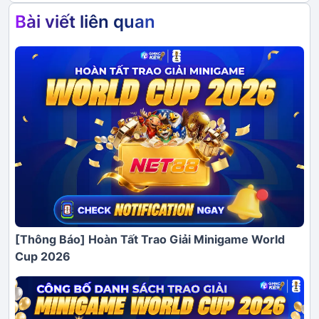
Bài viết liên quan
[Thông Báo] Hoàn Tất Trao Giải Minigame World
Cup 2026