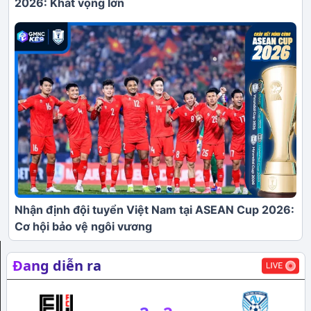
2026: Khát vọng lớn
Nhận định đội tuyển Việt Nam tại ASEAN Cup 2026:
Cơ hội bảo vệ ngôi vương
Đang diễn ra