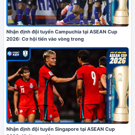
Nhận định đội tuyển Campuchia tại ASEAN Cup
2026: Cơ hội tiến vào vòng trong
Nhận định đội tuyển Singapore tại ASEAN Cup