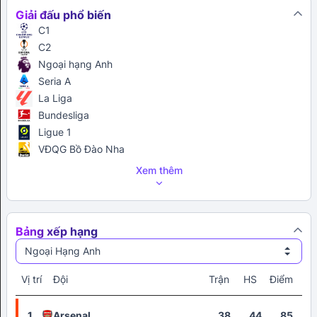
Giải đấu phổ biến
C1
C2
Ngoại hạng Anh
Seria A
La Liga
Bundesliga
Ligue 1
VĐQG Bồ Đào Nha
Xem thêm
Bảng xếp hạng
Ngoại Hạng Anh
Vị trí
Đội
Trận
HS
Điểm
1
Arsenal
38
44
85