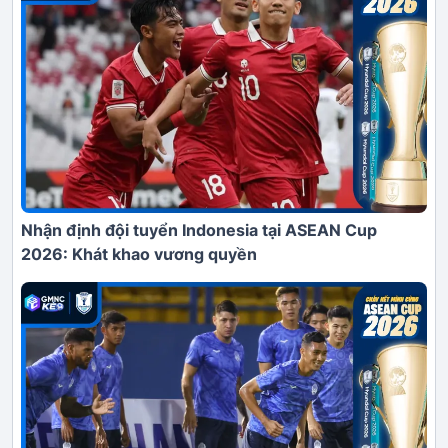
Nhận định đội tuyển Indonesia tại ASEAN Cup
2026: Khát khao vương quyền