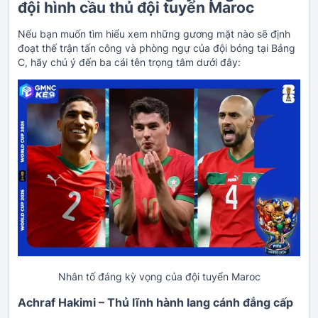
đội hình cầu thủ đội tuyển Maroc
Nếu bạn muốn tìm hiểu xem những gương mặt nào sẽ định
đoạt thế trận tấn công và phòng ngự của đội bóng tại Bảng
C, hãy chú ý đến ba cái tên trọng tâm dưới đây:
Nhân tố đáng kỳ vọng của đội tuyển Maroc
Achraf Hakimi – Thủ lĩnh hành lang cánh đẳng cấp