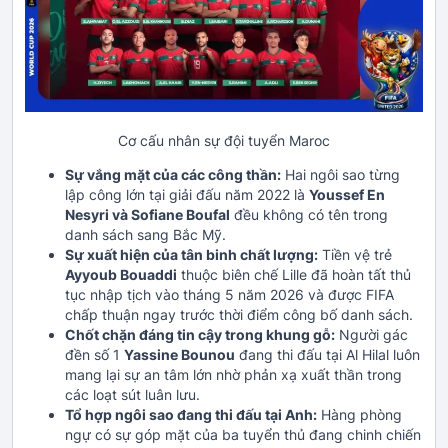
Cơ cấu nhân sự đội tuyển Maroc
Sự vắng mặt của các công thần:
Hai ngôi sao từng
lập công lớn tại giải đấu năm 2022 là
Youssef En
Nesyri và Sofiane Boufal
đều không có tên trong
danh sách sang Bắc Mỹ.
Sự xuất hiện của tân binh chất lượng:
Tiền vệ trẻ
Ayyoub Bouaddi
thuộc biên chế Lille đã hoàn tất thủ
tục nhập tịch vào tháng 5 năm 2026 và được FIFA
chấp thuận ngay trước thời điểm công bố danh sách.
Chốt chặn đáng tin cậy trong khung gỗ:
Người gác
đền số 1
Yassine Bounou
đang thi đấu tại Al Hilal luôn
mang lại sự an tâm lớn nhờ phản xạ xuất thần trong
các loạt sút luân lưu.
Tổ hợp ngôi sao đang thi đấu tại Anh:
Hàng phòng
ngự có sự góp mặt của ba tuyển thủ đang chinh chiến