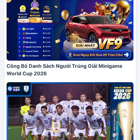
Công Bố Danh Sách Người Trúng Giải Minigame
World Cup 2026