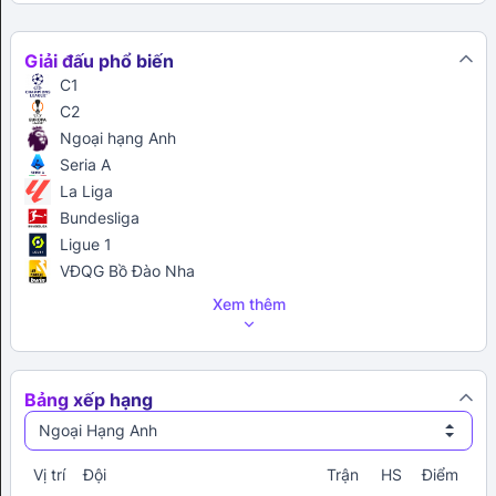
Giải đấu phổ biến
C1
C2
Ngoại hạng Anh
Seria A
La Liga
Bundesliga
Ligue 1
VĐQG Bồ Đào Nha
Xem thêm
Bảng xếp hạng
Ngoại Hạng Anh
Vị trí
Đội
Trận
HS
Điểm