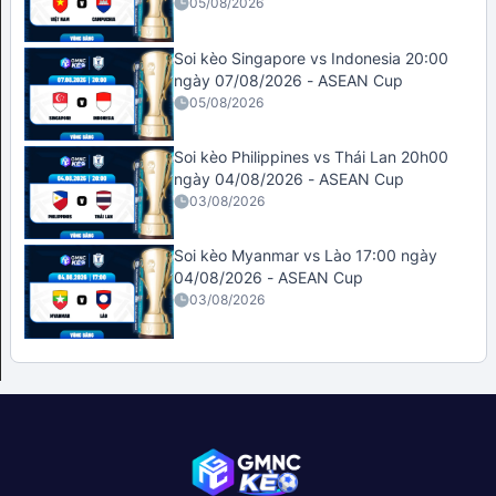
05/08/2026
Soi kèo Singapore vs Indonesia 20:00
ngày 07/08/2026 - ASEAN Cup
05/08/2026
Soi kèo Philippines vs Thái Lan 20h00
ngày 04/08/2026 - ASEAN Cup
03/08/2026
Soi kèo Myanmar vs Lào 17:00 ngày
04/08/2026 - ASEAN Cup
03/08/2026