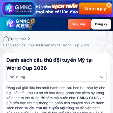
Đăng nhập
Đăng ký
Trang chủ
Danh sách cầu thủ đội tuyển Mỹ tại World Cup 2026
Danh sách cầu thủ đội tuyển Mỹ tại
World Cup 2026
Nội dung
Đăng cai giải đấu lớn nhất hành tinh sau hơn ba thập kỷ chờ
đợi, các cầu thủ xứ sở cờ hoa đang gánh vác niềm hy vọng
vô cùng to lớn từ người hâm mộ nước nhà.
GMNC CLUB
xin
gửi đến bạn những thông tin phân tích chuyên sâu về danh
sách nhân sự
cầu thủ đội tuyển Mỹ
cùng sơ đồ vận hành
của ban huấn luyện. Đây là tập thể sở hữu sự hòa quyện lý