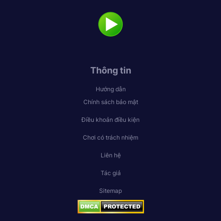
Thông tin
Hướng dẫn
Chính sách bảo mật
Điều khoản điều kiện
Chơi có trách nhiệm
Liên hệ
Tác giả
Sitemap