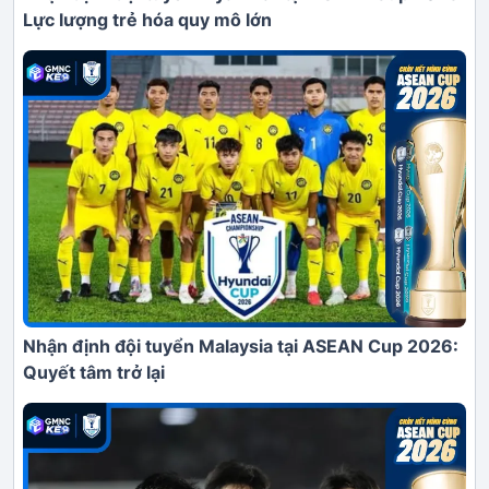
Lực lượng trẻ hóa quy mô lớn
Nhận định đội tuyển Malaysia tại ASEAN Cup 2026:
Quyết tâm trở lại