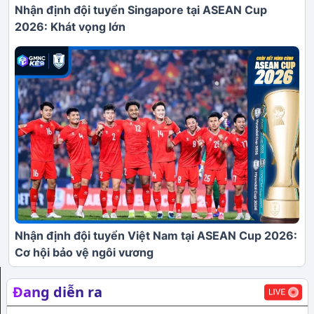
Nhận định đội tuyển Singapore tại ASEAN Cup
2026: Khát vọng lớn
Nhận định đội tuyển Việt Nam tại ASEAN Cup 2026:
Cơ hội bảo vệ ngôi vương
Đang diễn ra