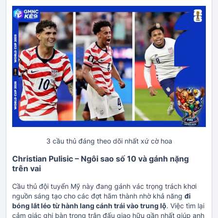
3 cầu thủ đáng theo dõi nhất xứ cờ hoa
Christian Pulisic – Ngôi sao số 10 và gánh nặng
trên vai
Cầu thủ đội tuyển Mỹ này đang gánh vác trọng trách khơi
nguồn sáng tạo cho các đợt hãm thành nhờ khả năng
đi
bóng lắt léo từ hành lang cánh trái vào trung lộ
. Việc tìm lại
cảm giác ghi bàn trong trận đấu giao hữu gần nhất giúp anh