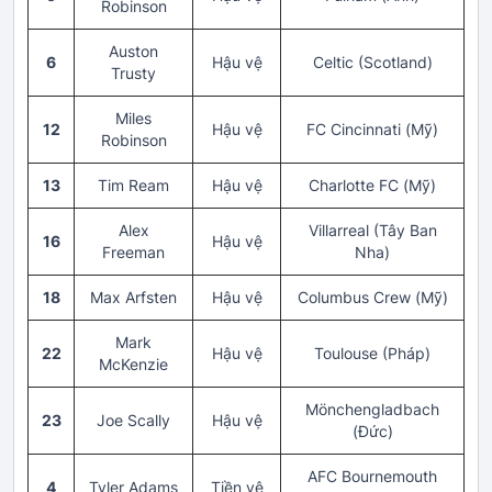
Robinson
Auston
6
Hậu vệ
Celtic (Scotland)
Trusty
Miles
12
Hậu vệ
FC Cincinnati (Mỹ)
Robinson
13
Tim Ream
Hậu vệ
Charlotte FC (Mỹ)
Alex
Villarreal (Tây Ban
16
Hậu vệ
Freeman
Nha)
18
Max Arfsten
Hậu vệ
Columbus Crew (Mỹ)
Mark
22
Hậu vệ
Toulouse (Pháp)
McKenzie
Mönchengladbach
23
Joe Scally
Hậu vệ
(Đức)
AFC Bournemouth
4
Tyler Adams
Tiền vệ