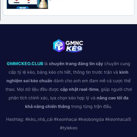
GMMCKEO.CLUB
là
chuyên trang đáng tin cậy
chuyên cung
cấp tỷ lệ kèo, bảng kèo chi tiết, thông tin trước trận và
kinh
nghiệm soi kèo chuẩn
dành cho anh em đam mê cá cược thể
thao. Mọi dữ liệu đều được
cập nhật real-time
, giúp người chơi
phân tích chính xác, lựa chọn kèo hợp lý và
nâng cao tối đa
khả năng chiến thắng
trong từng trận đấu.
Hashtag: #kèo_nhà_cái #keonhacai #keobongda #keonhacai5
#tylekeo