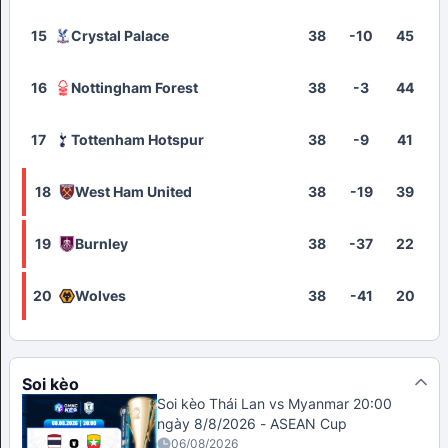
15
Crystal Palace
38
-10
45
16
Nottingham Forest
38
-3
44
17
Tottenham Hotspur
38
-9
41
18
West Ham United
38
-19
39
19
Burnley
38
-37
22
20
Wolves
38
-41
20
Soi kèo
Soi kèo Thái Lan vs Myanmar 20:00
ngày 8/8/2026 - ASEAN Cup
06/08/2026