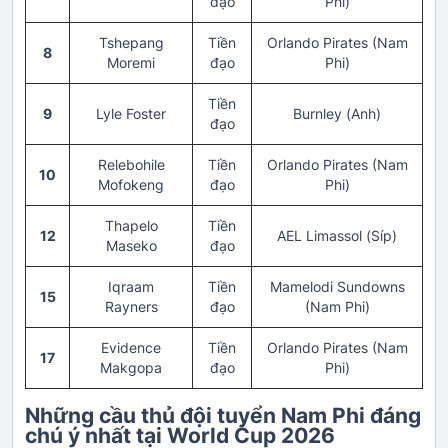
đạo
Phi)
Tshepang
Tiền
Orlando Pirates (Nam
8
Moremi
đạo
Phi)
Tiền
9
Lyle Foster
Burnley (Anh)
đạo
Relebohile
Tiền
Orlando Pirates (Nam
10
Mofokeng
đạo
Phi)
Thapelo
Tiền
12
AEL Limassol (Síp)
Maseko
đạo
Iqraam
Tiền
Mamelodi Sundowns
15
Rayners
đạo
(Nam Phi)
Evidence
Tiền
Orlando Pirates (Nam
17
Makgopa
đạo
Phi)
Những cầu thủ đội tuyển Nam Phi đáng
chú ý nhất tại World Cup 2026