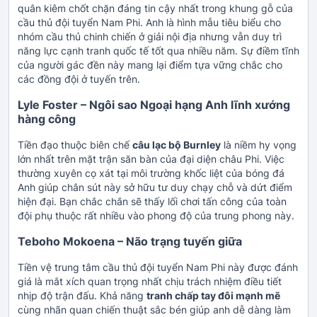
quân kiêm chốt chặn đáng tin cậy nhất trong khung gỗ của
cầu thủ đội tuyển Nam Phi. Anh là hình mẫu tiêu biểu cho
nhóm cầu thủ chinh chiến ở giải nội địa nhưng vẫn duy trì
năng lực cạnh tranh quốc tế tốt qua nhiều năm. Sự điềm tĩnh
của người gác đền này mang lại điểm tựa vững chắc cho
các đồng đội ở tuyến trên.
Lyle Foster – Ngôi sao Ngoại hạng Anh lĩnh xướng
hàng công
Tiền đạo thuộc biên chế
câu lạc bộ Burnley
là niềm hy vọng
lớn nhất trên mặt trận săn bàn của đại diện châu Phi. Việc
thường xuyên cọ xát tại môi trường khốc liệt của bóng đá
Anh giúp chân sút này sở hữu tư duy chạy chỗ và dứt điểm
hiện đại. Bạn chắc chắn sẽ thấy lối chơi tấn công của toàn
đội phụ thuộc rất nhiều vào phong độ của trung phong này.
Teboho Mokoena – Não trạng tuyến giữa
Tiền vệ trung tâm cầu thủ đội tuyển Nam Phi này được đánh
giá là mắt xích quan trọng nhất chịu trách nhiệm điều tiết
nhịp độ trận đấu. Khả năng
tranh chấp tay đôi mạnh mẽ
cùng nhãn quan chiến thuật sắc bén giúp anh dễ dàng làm