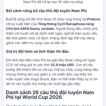
Nam Phi đã trở lại sau 16 năm xa vắng
Bối cảnh công bố cầu thủ đội tuyển Nam Phi
Buổi lễ công bố đội hình được tổ chức long trọng tại
Pretoria
với sự xuất hiện của
Tổng thống Cyril Ramaphosa cùng
Chủ tịch SAFA Danny Jordaan
. Người đứng đầu chính phủ
thậm chí tuyên bố sẽ dành một ngày nghỉ lễ toàn quốc nếu
đội nhà giành chức vô địch, khẳng định tập thể này đang
gánh vác niềm hy vọng của cả dân tộc.
Giá trị đội hình và tinh thần thi đấu
Đội hình đại diện châu Phi dự giải đấu được công bố ngày
27/5 với tổng giá trị ước tính
52,6 triệu USD
. Con số này
tương đối khiêm tốn so với các thế lực khác cùng bảng đấu
nhưng không làm suy giảm ý chí chiến đấu của thầy trò
huấn luyện viên Hugo Broos. Bạn có thể nhận thấy sự tự tin
lớn từ các tuyển thủ trong các buổi tập gần đây.
Danh sách 26 cầu thủ đội tuyển Nam
Phi tại World Cup 2026