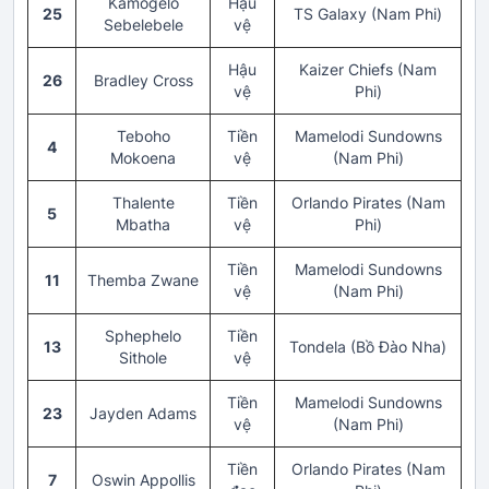
Kamogelo
Hậu
25
TS Galaxy (Nam Phi)
Sebelebele
vệ
Hậu
Kaizer Chiefs (Nam
26
Bradley Cross
vệ
Phi)
Teboho
Tiền
Mamelodi Sundowns
4
Mokoena
vệ
(Nam Phi)
Thalente
Tiền
Orlando Pirates (Nam
5
Mbatha
vệ
Phi)
Tiền
Mamelodi Sundowns
11
Themba Zwane
vệ
(Nam Phi)
Sphephelo
Tiền
13
Tondela (Bồ Đào Nha)
Sithole
vệ
Tiền
Mamelodi Sundowns
23
Jayden Adams
vệ
(Nam Phi)
Tiền
Orlando Pirates (Nam
7
Oswin Appollis