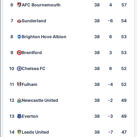
6
AFC Bournemouth
38
4
57
7
Sunderland
38
-6
54
8
Brighton Hove Albion
38
6
53
9
Brentford
38
3
53
10
Chelsea FC
38
6
52
11
Fulham
38
-4
52
12
Newcastle United
38
-2
49
13
Everton
38
-3
49
14
Leeds United
38
-7
47