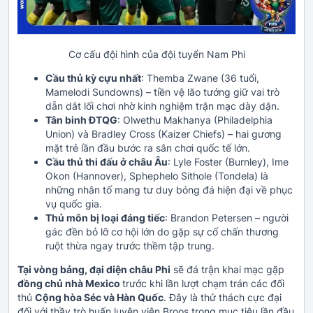
Cơ cấu đội hình của đội tuyển Nam Phi
Cầu thủ kỳ cựu nhất
: Themba Zwane (36 tuổi,
Mamelodi Sundowns) – tiền vệ lão tướng giữ vai trò
dẫn dắt lối chơi nhờ kinh nghiệm trận mạc dày dặn.
Tân binh ĐTQG
: Olwethu Makhanya (Philadelphia
Union) và Bradley Cross (Kaizer Chiefs) – hai gương
mặt trẻ lần đầu bước ra sân chơi quốc tế lớn.
Cầu thủ thi đấu ở châu Âu
: Lyle Foster (Burnley), Ime
Okon (Hannover), Sphephelo Sithole (Tondela) là
những nhân tố mang tư duy bóng đá hiện đại về phục
vụ quốc gia.
Thủ môn bị loại đáng tiếc
: Brandon Petersen – người
gác đền bỏ lỡ cơ hội lớn do gặp sự cố chấn thương
ruột thừa ngay trước thềm tập trung.
Tại vòng bảng, đại diện châu Phi
sẽ đá trận khai mạc gặp
đồng chủ nhà Mexico
trước khi lần lượt chạm trán các đối
thủ
Cộng hòa Séc và Hàn Quốc
. Đây là thử thách cực đại
đối với thầy trò huấn luyện viên Broos trong mục tiêu lần đầu