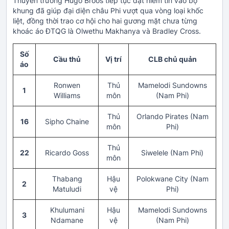
Thuyền trưởng Hugo Broos tiếp tục đặt niềm tin vào bộ
khung đã giúp đại diện châu Phi vượt qua vòng loại khốc
liệt, đồng thời trao cơ hội cho hai gương mặt chưa từng
khoác áo ĐTQG là Olwethu Makhanya và Bradley Cross.
Số
Cầu thủ
Vị trí
CLB chủ quản
áo
Ronwen
Thủ
Mamelodi Sundowns
1
Williams
môn
(Nam Phi)
Thủ
Orlando Pirates (Nam
16
Sipho Chaine
môn
Phi)
Thủ
22
Ricardo Goss
Siwelele (Nam Phi)
môn
Thabang
Hậu
Polokwane City (Nam
2
Matuludi
vệ
Phi)
Khulumani
Hậu
Mamelodi Sundowns
3
Ndamane
vệ
(Nam Phi)