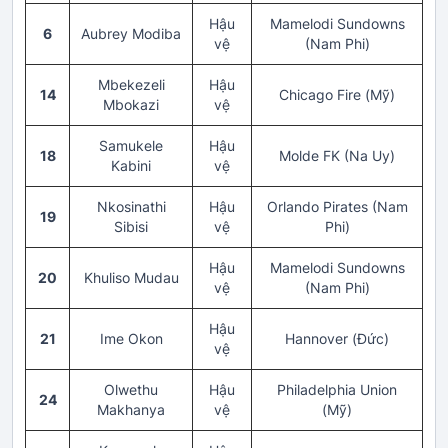
Hậu
Mamelodi Sundowns
6
Aubrey Modiba
vệ
(Nam Phi)
Mbekezeli
Hậu
14
Chicago Fire (Mỹ)
Mbokazi
vệ
Samukele
Hậu
18
Molde FK (Na Uy)
Kabini
vệ
Nkosinathi
Hậu
Orlando Pirates (Nam
19
Sibisi
vệ
Phi)
Hậu
Mamelodi Sundowns
20
Khuliso Mudau
vệ
(Nam Phi)
Hậu
21
Ime Okon
Hannover (Đức)
vệ
Olwethu
Hậu
Philadelphia Union
24
Makhanya
vệ
(Mỹ)