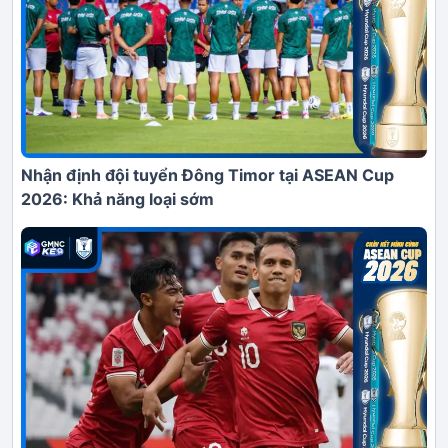
Nhận định đội tuyển Đông Timor tại ASEAN Cup
2026: Khả năng loại sớm