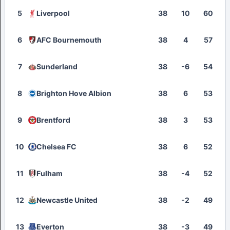
5
Liverpool
38
10
60
6
AFC Bournemouth
38
4
57
7
Sunderland
38
-6
54
8
Brighton Hove Albion
38
6
53
9
Brentford
38
3
53
10
Chelsea FC
38
6
52
11
Fulham
38
-4
52
12
Newcastle United
38
-2
49
13
Everton
38
-3
49