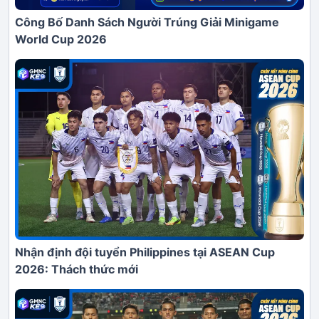
Công Bố Danh Sách Người Trúng Giải Minigame
World Cup 2026
Nhận định đội tuyển Philippines tại ASEAN Cup
2026: Thách thức mới