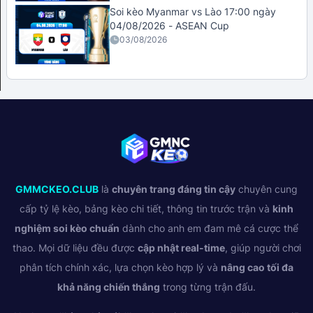
Soi kèo Myanmar vs Lào 17:00 ngày
04/08/2026 - ASEAN Cup
03/08/2026
GMMCKEO.CLUB
là
chuyên trang đáng tin cậy
chuyên cung
cấp tỷ lệ kèo, bảng kèo chi tiết, thông tin trước trận và
kinh
nghiệm soi kèo chuẩn
dành cho anh em đam mê cá cược thể
thao. Mọi dữ liệu đều được
cập nhật real-time
, giúp người chơi
phân tích chính xác, lựa chọn kèo hợp lý và
nâng cao tối đa
khả năng chiến thắng
trong từng trận đấu.