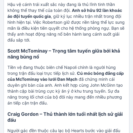
Hậu vệ cánh trái xuất sắc này đang là thủ lĩnh tinh thần
không thể thay thế của toàn đội.
Anh sở hữu 92 lần khoác
áo đội tuyển quốc gia
, giữ kỷ lục nhiều trận nhất trong đội
hình hiện tại. Việc Robertson giữ được nền tảng thể lực sung
mãn là điều kiện tiên quyết cho hệ thống phòng ngự. Bạn sẽ
thấy anh hoạt động năng nổ bên hành lang cánh suốt giải
đấu sắp tới.
Scott McTominay – Trọng tâm tuyến giữa bới khả
năng bùng nổ
Tiền vệ đang thuộc biên chế Napoli chính là người hùng
trong trận đấu loại trực tiếp lịch sử.
Cú móc bóng đẳng cấp
của McTominay vào lưới Đan Mạch
đã chứng minh cái
duyên ghi bàn của anh. Anh kết hợp cùng John McGinn tạo
thành cặp bài trùng cực kỳ ăn ý ở khu trung tuyến. Sự đa
năng trong lối chơi của bộ đôi này mang đến nhiều phương
án tiếp cận trận đấu.
Craig Gordon – Thủ thành lớn tuổi nhất lịch sử giải
đấu
Người gác đền thuộc câu lạc bộ Hearts bước vào giải đấu