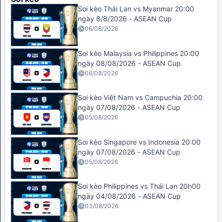
Soi kèo Thái Lan vs Myanmar 20:00
ngày 8/8/2026 - ASEAN Cup
06/08/2026
Soi kèo Malaysia vs Philippines 20:00
ngày 08/08/2026 - ASEAN Cup
06/08/2026
Soi kèo Việt Nam vs Campuchia 20:00
ngày 07/08/2026 - ASEAN Cup
05/08/2026
Soi kèo Singapore vs Indonesia 20:00
ngày 07/08/2026 - ASEAN Cup
05/08/2026
Soi kèo Philippines vs Thái Lan 20h00
ngày 04/08/2026 - ASEAN Cup
03/08/2026