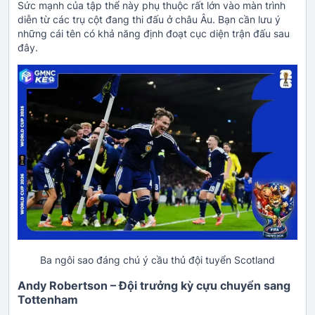
Sức mạnh của tập thể này phụ thuộc rất lớn vào màn trình
diễn từ các trụ cột đang thi đấu ở châu Âu. Bạn cần lưu ý
những cái tên có khả năng định đoạt cục diện trận đấu sau
đây.
Ba ngôi sao đáng chú ý cầu thủ đội tuyển Scotland
Andy Robertson – Đội trưởng kỳ cựu chuyển sang
Tottenham