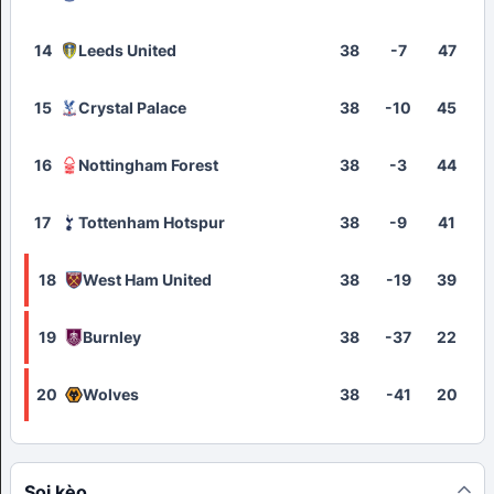
14
Leeds United
38
-7
47
15
Crystal Palace
38
-10
45
16
Nottingham Forest
38
-3
44
17
Tottenham Hotspur
38
-9
41
18
West Ham United
38
-19
39
19
Burnley
38
-37
22
20
Wolves
38
-41
20
Soi kèo