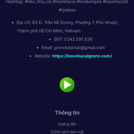
Hashtag: #kèo_nhà_cái #keonhacai #keobongda #keonhacai5
#tylekeo
Địa chỉ: 83 Đ. Trần Kế Xương, Phường 7, Phú Nhuận,
Thành phố Hồ Chí Minh, Vietnam
SĐT: 0342.591.536
Email:
gmnckeoclub@gmail.com
Website:
https://keonhacaigmnc.com/
Thông tin
Hướng dẫn
Chính sách bảo mật