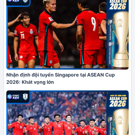
Nhận định đội tuyển Singapore tại ASEAN Cup
2026: Khát vọng lớn