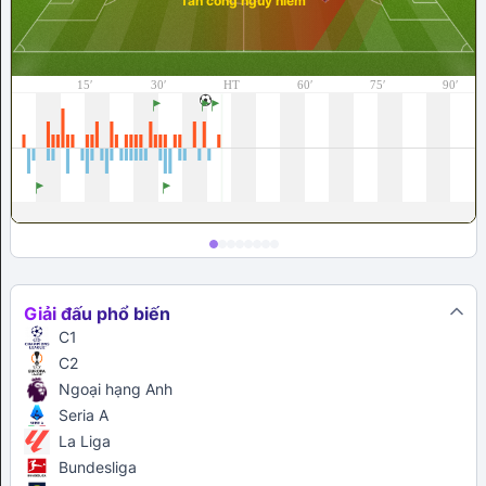
Giải đấu phổ biến
C1
C2
Ngoại hạng Anh
Seria A
La Liga
Bundesliga