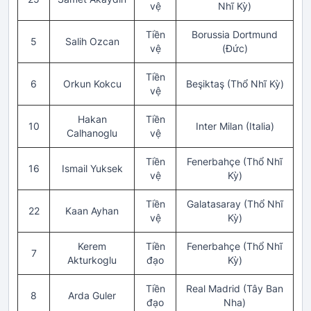
vệ
Nhĩ Kỳ)
Tiền
Borussia Dortmund
5
Salih Ozcan
vệ
(Đức)
Tiền
6
Orkun Kokcu
Beşiktaş (Thổ Nhĩ Kỳ)
vệ
Hakan
Tiền
10
Inter Milan (Italia)
Calhanoglu
vệ
Tiền
Fenerbahçe (Thổ Nhĩ
16
Ismail Yuksek
vệ
Kỳ)
Tiền
Galatasaray (Thổ Nhĩ
22
Kaan Ayhan
vệ
Kỳ)
Kerem
Tiền
Fenerbahçe (Thổ Nhĩ
7
Akturkoglu
đạo
Kỳ)
Tiền
Real Madrid (Tây Ban
8
Arda Guler
đạo
Nha)