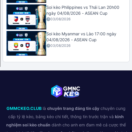
Soi kèo Philippines vs Thái Lan 20h00
ngày 04/08/2026 - ASEAN Cup
03/08/2026
Soi kèo Myanmar vs Lào 17:00 ngày
04/08/2026 - ASEAN Cup
03/08/2026
GMMCKEO.CLUB
là
chuyên trang đáng tin cậy
chuyên cung
cấp tỷ lệ kèo, bảng kèo chi tiết, thông tin trước trận và
kinh
nghiệm soi kèo chuẩn
dành cho anh em đam mê cá cược thể