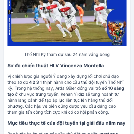
Thổ Nhĩ Kỳ tham dự sau 24 năm vắng bóng
Sơ đồ chiến thuật HLV Vincenzo Montella
Vị chiến lược gia người Ý đang xây dựng lối chơi chủ đạo
theo sơ đồ
4 2 3 1
thịnh hành cho cầu thủ đội tuyển Thổ Nhĩ
Kỳ. Trong hệ thống này, Arda Güler đóng vai trò
số 10 sáng
tạo
ở khu vực trung tuyến. Kenan Yıldız sẽ tung hoành từ
hành lang cánh để tạo áp lực liên tục lên hàng thủ đối
phương. Các hậu vệ biên cũng được yêu cầu dâng cao
tham gia tấn công tích cực khi có cơ hội phản công.
Mục tiêu thực tế của đội tuyển tại giải đấu năm nay
Ban huấn luyện cùng các cầu thủ đặt mục tiêu
vượt qua