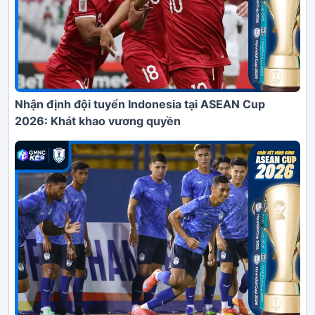
Nhận định đội tuyển Indonesia tại ASEAN Cup
2026: Khát khao vương quyền