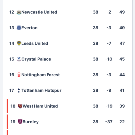
12
Newcastle United
38
-2
49
13
Everton
38
-3
49
14
Leeds United
38
-7
47
15
Crystal Palace
38
-10
45
16
Nottingham Forest
38
-3
44
17
Tottenham Hotspur
38
-9
41
18
West Ham United
38
-19
39
19
Burnley
38
-37
22