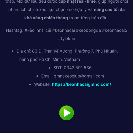
thao. Mọi dữ liệu đều được
cập nhật real-time
, giúp người chơi
phân tích chính xác, lựa chọn kèo hợp lý và
nâng cao tối đa
khả năng chiến thắng
trong từng trận đấu.
Hashtag: #kèo_nhà_cái #keonhacai #keobongda #keonhacai5
#tylekeo
Địa chỉ: 83 Đ. Trần Kế Xương, Phường 7, Phú Nhuận,
Thành phố Hồ Chí Minh, Vietnam
SĐT: 0342.591.536
Email:
gmnckeoclub@gmail.com
Website:
https://keonhacaigmnc.com/