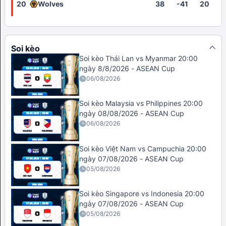
20
Wolves
38
-41
20
Soi kèo
Soi kèo Thái Lan vs Myanmar 20:00
ngày 8/8/2026 - ASEAN Cup
06/08/2026
Soi kèo Malaysia vs Philippines 20:00
ngày 08/08/2026 - ASEAN Cup
06/08/2026
Soi kèo Việt Nam vs Campuchia 20:00
ngày 07/08/2026 - ASEAN Cup
05/08/2026
Soi kèo Singapore vs Indonesia 20:00
ngày 07/08/2026 - ASEAN Cup
05/08/2026