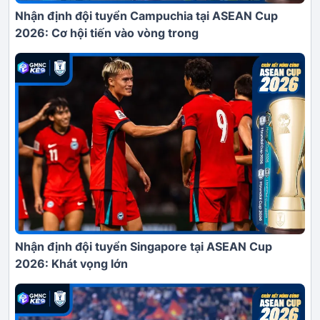
Nhận định đội tuyển Campuchia tại ASEAN Cup
2026: Cơ hội tiến vào vòng trong
Nhận định đội tuyển Singapore tại ASEAN Cup
2026: Khát vọng lớn