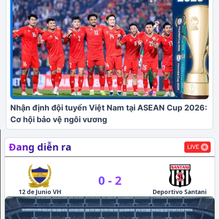
Nhận định đội tuyển Việt Nam tại ASEAN Cup 2026:
Cơ hội bảo vệ ngôi vương
Đang diễn ra
0
-
2
12 de Junio VH
Deportivo Santani