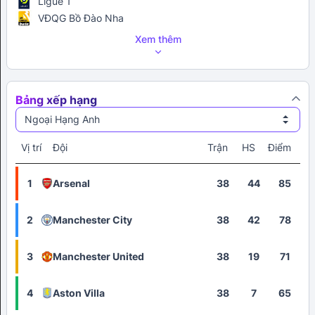
Ligue 1
VĐQG Bồ Đào Nha
Xem thêm
Bảng xếp hạng
Ngoại Hạng Anh
Vị trí
Đội
Trận
HS
Điểm
1
Arsenal
38
44
85
2
Manchester City
38
42
78
3
Manchester United
38
19
71
4
Aston Villa
38
7
65