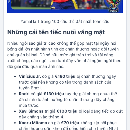
Yamal là 1 trong 100 cầu thủ đắt nhất toàn cầu
Những cái tên tiếc nuối vắng mặt
Nhiều ngôi sao giá trị cao không thể góp mặt tại ngày hội
bóng đá lớn nhất hành tinh do chấn thương hoặc đội tuyển
chủ quản bị loại. Dù sở hữu mức giá trên trời và tài năng
xuất chúng, các ngôi sao dưới đây vẫn phải ngậm ngùi theo
dõi giải đấu qua màn ảnh nhỏ.
Vinícius Jr.
có giá
€180 triệu
bị chấn thương ngay
trước giải nên không có tên trong danh sách của
tuyển Brazil.
Rodri
có giá
€130 triệu
tuy dự giải nhưng chưa thể
đá chính do ảnh hưởng từ chấn thương dây chằng
mùa trước.
Xavi Simons
trị giá
€100 triệu
bị loại đáng tiếc do đứt
dây chằng vào tháng 4.
Kaoru Mitoma
có giá
€70 triệu
không kịp hồi phục
chấn thương gân kheo để cống hiến cho tuyển Nhật