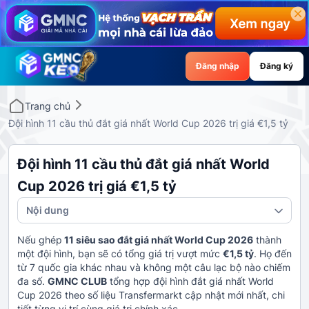
Đăng nhập
Đăng ký
Trang chủ
Đội hình 11 cầu thủ đắt giá nhất World Cup 2026 trị giá €1,5 tỷ
Đội hình 11 cầu thủ đắt giá nhất World
Cup 2026 trị giá €1,5 tỷ
Nội dung
Nếu ghép
11 siêu sao đắt giá nhất World Cup 2026
thành
một đội hình, bạn sẽ có tổng giá trị vượt mức
€1,5 tỷ
. Họ đến
từ 7 quốc gia khác nhau và không một câu lạc bộ nào chiếm
đa số.
GMNC CLUB
tổng hợp đội hình đắt giá nhất World
Cup 2026 theo số liệu Transfermarkt cập nhật mới nhất, chi
tiết từng vị trí cùng giá trị chính xác.