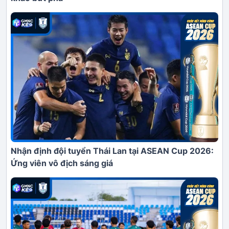
Nhận định đội tuyển Thái Lan tại ASEAN Cup 2026:
Ứng viên vô địch sáng giá