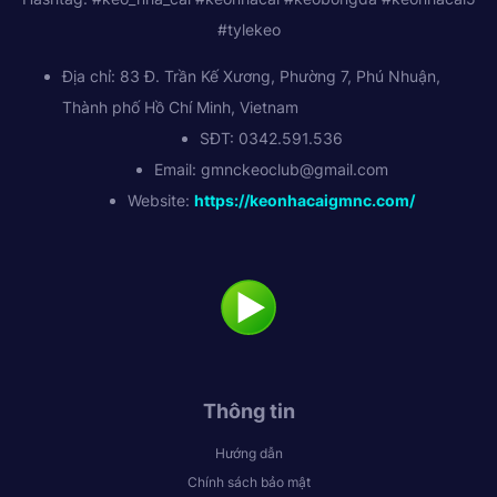
#tylekeo
Địa chỉ: 83 Đ. Trần Kế Xương, Phường 7, Phú Nhuận,
Thành phố Hồ Chí Minh, Vietnam
SĐT: 0342.591.536
Email:
gmnckeoclub@gmail.com
Website:
https://keonhacaigmnc.com/
Thông tin
Hướng dẫn
Chính sách bảo mật