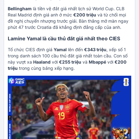
Bellingham
là tiền vệ đắt giá nhất lịch sử World Cup. CLB
Real Madrid định giá anh ở mức
€200 triệu
và từ chối mọi
đề nghị chuyển nhượng trước giải. Bàn thắng mở màn ngay
phút 47 trước Croatia đã khẳng định đẳng cấp của anh.
Lamine Yamal là cầu thủ đắt giá nhất theo CIES
Tổ chức CIES định giá
Yamal
lên đến
€343 triệu
, xếp số 1
trong danh sách 100 cầu thủ đắt giá nhất toàn cầu. Con số
này vượt xa
Haaland
với
€255 triệu
và
Mbappé
với
€200
triệu
trong cùng bảng xếp hạng.