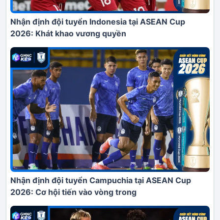
Nhận định đội tuyển Indonesia tại ASEAN Cup
2026: Khát khao vương quyền
Nhận định đội tuyển Campuchia tại ASEAN Cup
2026: Cơ hội tiến vào vòng trong