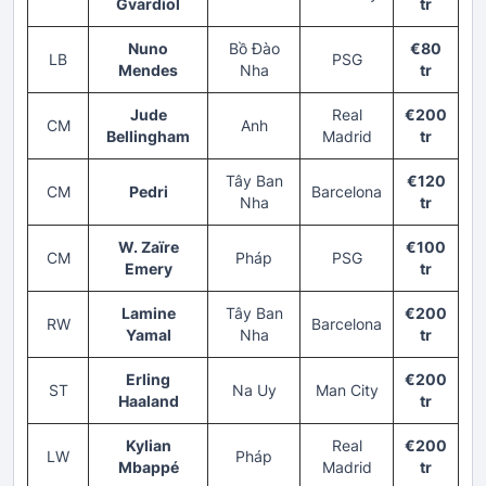
Gvardiol
tr
Nuno
Bồ Đào
€80
LB
PSG
Mendes
Nha
tr
Jude
Real
€200
CM
Anh
Bellingham
Madrid
tr
Tây Ban
€120
CM
Pedri
Barcelona
Nha
tr
W. Zaïre
€100
CM
Pháp
PSG
Emery
tr
Lamine
Tây Ban
€200
RW
Barcelona
Yamal
Nha
tr
Erling
€200
ST
Na Uy
Man City
Haaland
tr
Kylian
Real
€200
LW
Pháp
Mbappé
Madrid
tr