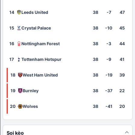
14
Leeds United
38
-7
47
15
Crystal Palace
38
-10
45
16
Nottingham Forest
38
-3
44
17
Tottenham Hotspur
38
-9
41
18
West Ham United
38
-19
39
19
Burnley
38
-37
22
20
Wolves
38
-41
20
Soi kèo