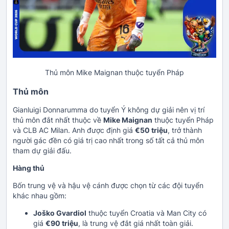
Thủ môn Mike Maignan thuộc tuyển Pháp
Thủ môn
Gianluigi Donnarumma do tuyển Ý không dự giải nên vị trí
thủ môn đắt nhất thuộc về
Mike Maignan
thuộc tuyển Pháp
và CLB AC Milan. Anh được định giá
€50 triệu
, trở thành
người gác đền có giá trị cao nhất trong số tất cả thủ môn
tham dự giải đấu.
Hàng thủ
Bốn trung vệ và hậu vệ cánh được chọn từ các đội tuyển
khác nhau gồm:
Joško Gvardiol
thuộc tuyển Croatia và Man City có
giá
€90 triệu
, là trung vệ đắt giá nhất toàn giải.