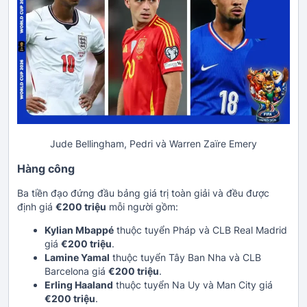
Jude Bellingham, Pedri và Warren Zaïre Emery
Hàng công
Ba tiền đạo đứng đầu bảng giá trị toàn giải và đều được
định giá
€200 triệu
mỗi người gồm:
Kylian Mbappé
thuộc tuyển Pháp và CLB Real Madrid
giá
€200 triệu
.
Lamine Yamal
thuộc tuyển Tây Ban Nha và CLB
Barcelona giá
€200 triệu
.
Erling Haaland
thuộc tuyển Na Uy và Man City giá
€200 triệu
.