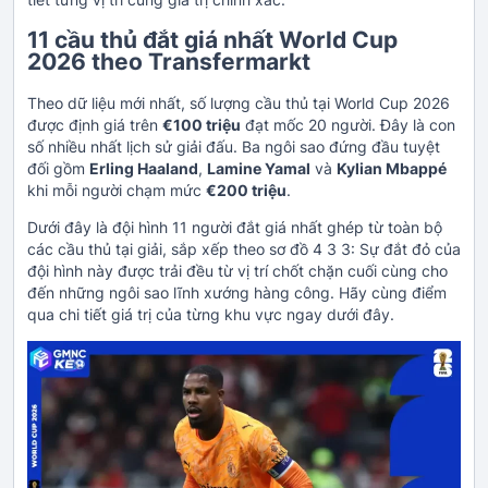
11 cầu thủ đắt giá nhất World Cup
2026 theo Transfermarkt
Theo dữ liệu mới nhất, số lượng cầu thủ tại World Cup 2026
được định giá trên
€100 triệu
đạt mốc 20 người. Đây là con
số nhiều nhất lịch sử giải đấu. Ba ngôi sao đứng đầu tuyệt
đối gồm
Erling Haaland
,
Lamine Yamal
và
Kylian Mbappé
khi mỗi người chạm mức
€200 triệu
.
Dưới đây là đội hình 11 người đắt giá nhất ghép từ toàn bộ
các cầu thủ tại giải, sắp xếp theo sơ đồ 4 3 3: Sự đắt đỏ của
đội hình này được trải đều từ vị trí chốt chặn cuối cùng cho
đến những ngôi sao lĩnh xướng hàng công. Hãy cùng điểm
qua chi tiết giá trị của từng khu vực ngay dưới đây.