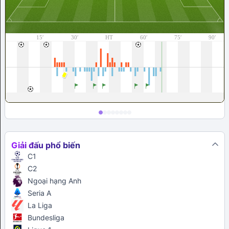
Giải đấu phổ biến
C1
C2
Ngoại hạng Anh
Seria A
La Liga
Bundesliga