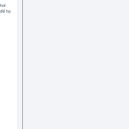
hơi
 để họ