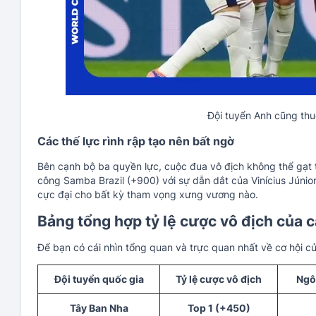
Đội tuyển Anh cũng thu
Các thế lực rình rập tạo nên bất ngờ
Bên cạnh bộ ba quyền lực, cuộc đua vô địch không thể gạt 
công Samba Brazil (+900) với sự dẫn dắt của Vinícius Júnio
cực đại cho bất kỳ tham vọng xưng vương nào.
Bảng tổng hợp tỷ lệ cược vô địch của c
Để bạn có cái nhìn tổng quan và trực quan nhất về cơ hội củ
Đội tuyển quốc gia
Tỷ lệ cược vô địch
Ngô
Tây Ban Nha
Top 1 (+450)