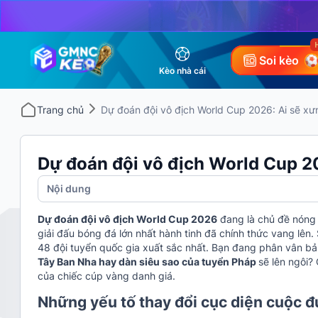
Soi kèo
Kèo nhà cái
Trang chủ
Dự đoán đội vô địch World Cup 2026: Ai sẽ x
Dự đoán đội vô địch World Cup 2
Nội dung
Dự đoán đội vô địch World Cup 2026
đang là chủ đề nóng 
giải đấu bóng đá lớn nhất hành tinh đã chính thức vang lên
48 đội tuyển quốc gia xuất sắc nhất. Bạn đang phân vân bả
Tây Ban Nha hay dàn siêu sao của tuyển Pháp
sẽ lên ngôi
của chiếc cúp vàng danh giá.
Những yếu tố thay đổi cục diện cuộc đ