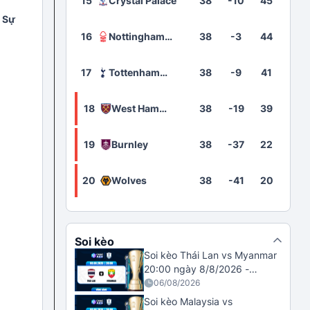
15
Crystal Palace
38
-10
45
.
Sự
16
Nottingham
38
-3
44
Forest
17
Tottenham
38
-9
41
Hotspur
18
West Ham
38
-19
39
United
19
Burnley
38
-37
22
20
Wolves
38
-41
20
Soi kèo
Soi kèo Thái Lan vs Myanmar
20:00 ngày 8/8/2026 -
ASEAN Cup
06/08/2026
Soi kèo Malaysia vs