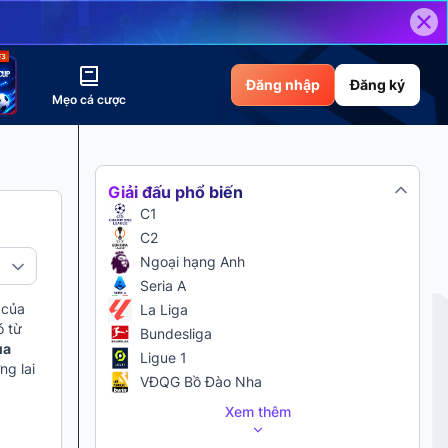
Đăng nhập
Đăng ký
Mẹo cá cược
Giải đấu phổ biến
C1
C2
Ngoại hạng Anh
Seria A
 của
La Liga
ó từ
Bundesliga
ủa
Ligue 1
ng lai
VĐQG Bồ Đào Nha
Xem thêm