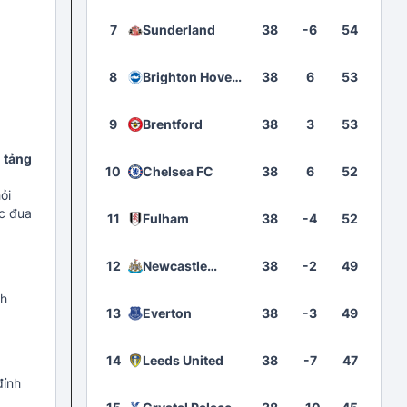
Bournemouth
7
Sunderland
38
-6
54
8
Brighton Hove
38
6
53
Albion
9
Brentford
38
3
53
 tảng
10
Chelsea FC
38
6
52
ỏi
ộc đua
11
Fulham
38
-4
52
12
Newcastle
38
-2
49
United
nh
13
Everton
38
-3
49
14
Leeds United
38
-7
47
đỉnh