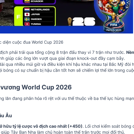
ục diện cuộc đua World Cup 2026
địch phải trải qua tổng cộng 8 trận đấu thay vì 7 trận như trước.
Nền
ịnh giúp các ông lớn vượt qua giai đoạn knock-out đầy cạm bẫy.
 dài qua nhiều múi giờ và điều kiện khí hậu khác nhau tại Bắc Mỹ đòi h
i bóng có sự chuẩn bị hậu cần tốt hơn sẽ chiếm lợi thế lớn trong cu
i vương World Cup 2026
óng lăn đang phân hóa rõ rệt với ưu thế thuộc về ba thế lực hùng mạ
âu Âu
ở hữu tỷ lệ cược vô địch cao nhất (+450)
. Lối chơi kiểm soát bóng 
 giúp Tây Ban Nha làm chủ hoàn toàn thế trận trước mọi đối thủ.