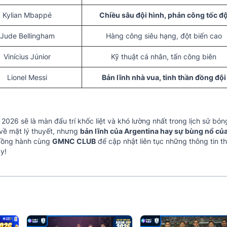
Kylian Mbappé
Chiều sâu đội hình, phản công tốc đ
Jude Bellingham
Hàng công siêu hạng, đột biến cao
Vinícius Júnior
Kỹ thuật cá nhân, tấn công biên
Lionel Messi
Bản lĩnh nhà vua, tinh thần đồng đội
2026 sẽ là màn đấu trí khốc liệt và khó lường nhất trong lịch sử bón
 về mặt lý thuyết, nhưng
bản lĩnh của Argentina hay sự bùng nổ củ
 đồng hành cùng
GMNC CLUB
để cập nhật liên tục những thông tin t
y!