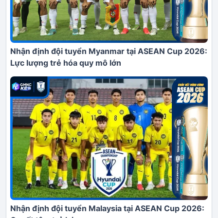
Nhận định đội tuyển Myanmar tại ASEAN Cup 2026:
Lực lượng trẻ hóa quy mô lớn
Nhận định đội tuyển Malaysia tại ASEAN Cup 2026: