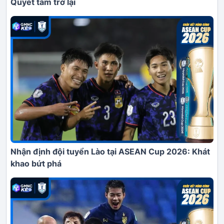
Quyết tâm trở lại
Nhận định đội tuyển Lào tại ASEAN Cup 2026: Khát
khao bứt phá