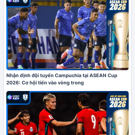
Nhận định đội tuyển Campuchia tại ASEAN Cup
2026: Cơ hội tiến vào vòng trong