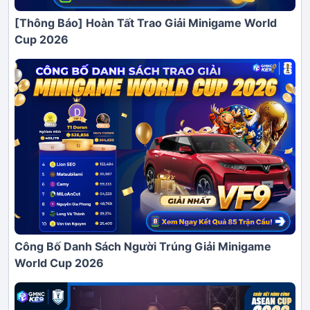
[Thông Báo] Hoàn Tất Trao Giải Minigame World
Cup 2026
Công Bố Danh Sách Người Trúng Giải Minigame
World Cup 2026