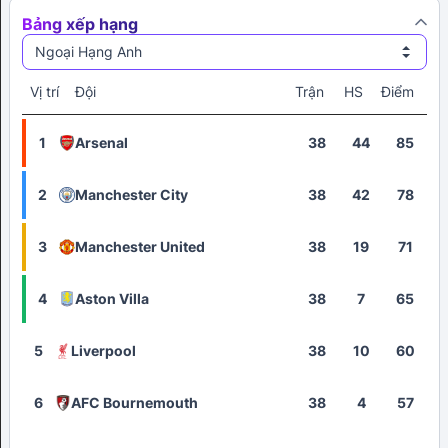
Bảng xếp hạng
Ngoại Hạng Anh
Vị trí
Đội
Trận
HS
Điểm
1
Arsenal
38
44
85
2
Manchester City
38
42
78
3
Manchester United
38
19
71
4
Aston Villa
38
7
65
5
Liverpool
38
10
60
6
AFC Bournemouth
38
4
57