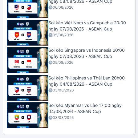
ngày 08/08/2026 - ASEAN Cup
06/08/2026
Soi kèo Việt Nam vs Campuchia 20:00
ngày 07/08/2026 - ASEAN Cup
05/08/2026
Soi kèo Singapore vs Indonesia 20:00
ngày 07/08/2026 - ASEAN Cup
05/08/2026
Soi kèo Philippines vs Thái Lan 20h00
ngày 04/08/2026 - ASEAN Cup
03/08/2026
Soi kèo Myanmar vs Lào 17:00 ngày
04/08/2026 - ASEAN Cup
03/08/2026