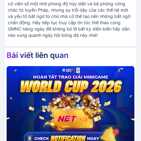
cử viên số một nhờ phong độ hủy diệt và bệ phóng vững
chắc từ tuyển Pháp, nhưng sự trỗi dậy của các thế hệ mới
và yếu tố bất ngờ từ chủ nhà có thể tạo nên những bất ngờ
chấn động. Hãy tiếp tục truy cập tin tức thể thao cùng
GMNC hàng ngày để không bỏ lỡ bất kỳ diễn biến hấp dẫn
nào xung quanh ngày hội bóng đá này nhé!
Bài viết liên quan