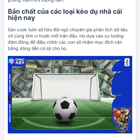
Bản chất của các loại kèo dụ nhà cái
hiện nay
Sàn cược luôn sở hữu đội ngũ chuyên gia phân tích dữ liệu
vô cùng tinh vi trước mỗi trận đấu. Họ dựa vào xu hướng
đám đông để điều chỉnh các con số nhằm mục đích cân
bằng dòng tiền có lợi cho họ.