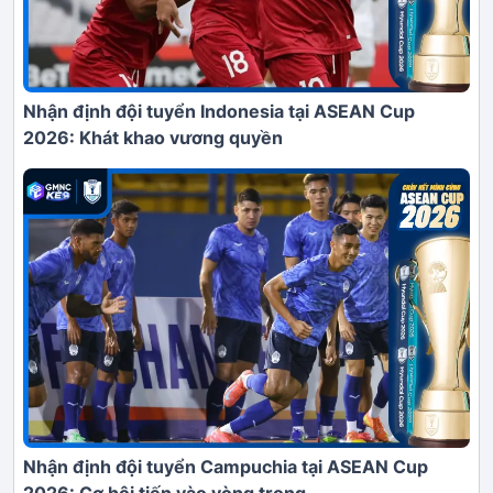
Nhận định đội tuyển Indonesia tại ASEAN Cup
2026: Khát khao vương quyền
Nhận định đội tuyển Campuchia tại ASEAN Cup
2026: Cơ hội tiến vào vòng trong