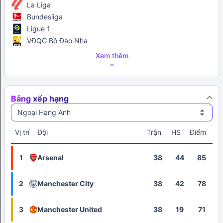
La Liga
Bundesliga
Ligue 1
VĐQG Bồ Đào Nha
Xem thêm
Bảng xếp hạng
Ngoại Hạng Anh
Vị trí
Đội
Trận
HS
Điểm
1
Arsenal
38
44
85
2
Manchester City
38
42
78
3
Manchester United
38
19
71