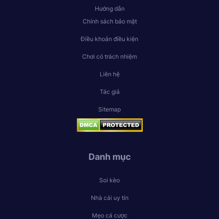
Hướng dẫn
Chính sách bảo mật
Điều khoản điều kiện
Chơi có trách nhiệm
Liên hệ
Tác giả
Sitemap
Danh mục
Soi kèo
Nhà cái uy tín
Mẹo cá cược