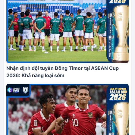
Nhận định đội tuyển Đông Timor tại ASEAN Cup
2026: Khả năng loại sớm