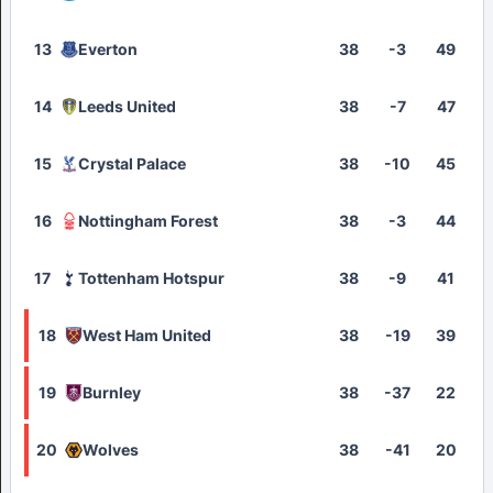
13
Everton
38
-3
49
14
Leeds United
38
-7
47
15
Crystal Palace
38
-10
45
16
Nottingham Forest
38
-3
44
17
Tottenham Hotspur
38
-9
41
18
West Ham United
38
-19
39
19
Burnley
38
-37
22
20
Wolves
38
-41
20