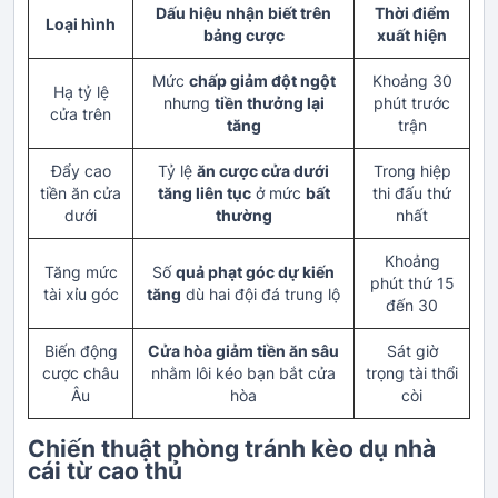
Dấu hiệu nhận biết trên
Thời điểm
Loại hình
bảng cược
xuất hiện
Mức
chấp giảm đột ngột
Khoảng 30
Hạ tỷ lệ
nhưng
tiền thưởng lại
phút trước
cửa trên
tăng
trận
Đẩy cao
Tỷ lệ
ăn cược cửa dưới
Trong hiệp
tiền ăn cửa
tăng liên tục
ở mức
bất
thi đấu thứ
dưới
thường
nhất
Khoảng
Tăng mức
Số
quả phạt góc dự kiến
phút thứ 15
tài xỉu góc
tăng
dù hai đội đá trung lộ
đến 30
Biến động
Cửa hòa giảm tiền ăn sâu
Sát giờ
cược châu
nhằm lôi kéo bạn bắt cửa
trọng tài thổi
Âu
hòa
còi
Chiến thuật phòng tránh kèo dụ nhà
cái từ cao thủ