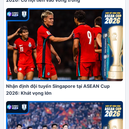
Nhận định đội tuyển Singapore tại ASEAN Cup
2026: Khát vọng lớn