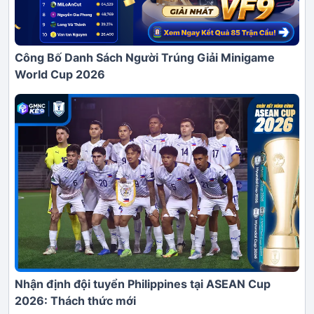
Công Bố Danh Sách Người Trúng Giải Minigame
World Cup 2026
Nhận định đội tuyển Philippines tại ASEAN Cup
2026: Thách thức mới