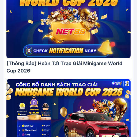
[Thông Báo] Hoàn Tất Trao Giải Minigame World
Cup 2026