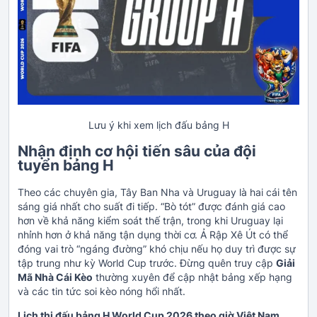
Lưu ý khi xem lịch đấu bảng H
Nhận định cơ hội tiến sâu của đội
tuyển bảng H
Theo các chuyên gia
, Tây Ban Nha và Uruguay là hai cái tên
sáng giá nhất cho suất đi tiếp. “Bò tót” được đánh giá cao
hơn về khả năng kiểm soát thế trận, trong khi Uruguay lại
nhỉnh hơn ở khả năng tận dụng thời cơ. Ả Rập Xê Út có thể
đóng vai trò “ngáng đường” khó chịu nếu họ duy trì được sự
tập trung như kỳ World Cup trước. Đừng quên truy cập
Giải
Mã Nhà Cái Kèo
thường xuyên để cập nhật bảng xếp hạng
và các tin tức soi kèo nóng hổi nhất.
Lịch thi đấu bảng H World Cup 2026 theo giờ Việt Nam