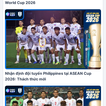
World Cup 2026
Nhận định đội tuyển Philippines tại ASEAN Cup
2026: Thách thức mới