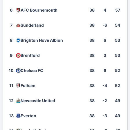
6
AFC Bournemouth
38
4
57
7
Sunderland
38
-6
54
8
Brighton Hove Albion
38
6
53
9
Brentford
38
3
53
10
Chelsea FC
38
6
52
11
Fulham
38
-4
52
12
Newcastle United
38
-2
49
13
Everton
38
-3
49