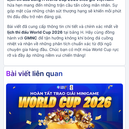
hứa hẹn mang đến những trận cầu tấn công mãn nhãn. Sự
góp mặt của những chân sút thượng hạng sẽ khiến mỗi phút
thi đấu đều trở nên đáng giá.
Bài viết đã cung cấp thông tin chi tiết và chính xác nhất về
lịch thi đấu World Cup 2026
tại bảng H. Hãy cùng đồng
hành với
GMNC
để tận hưởng không khí bóng đá cuồng
nhiệt và nhận về những phân tích chuẩn xác từ đội ngũ
chuyên gia hàng đầu. Chúc bạn có một mùa World Cup rực
rỡ và đầy ắp những niềm vui chiến thắng!
Bài viết liên quan