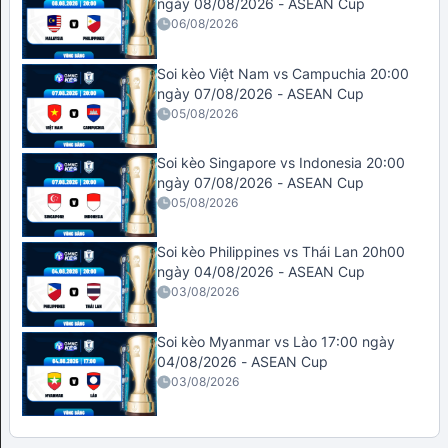
ngày 08/08/2026 - ASEAN Cup
06/08/2026
Soi kèo Việt Nam vs Campuchia 20:00
ngày 07/08/2026 - ASEAN Cup
05/08/2026
Soi kèo Singapore vs Indonesia 20:00
ngày 07/08/2026 - ASEAN Cup
05/08/2026
Soi kèo Philippines vs Thái Lan 20h00
ngày 04/08/2026 - ASEAN Cup
03/08/2026
Soi kèo Myanmar vs Lào 17:00 ngày
04/08/2026 - ASEAN Cup
03/08/2026