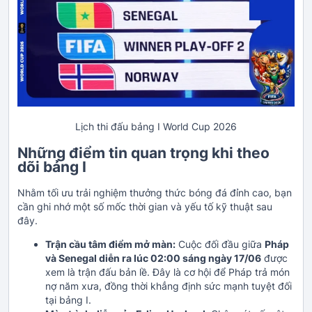
Lịch thi đấu bảng I World Cup 2026
Những điểm tin quan trọng khi theo
dõi bảng I
Nhằm tối ưu trải nghiệm thưởng thức bóng đá đỉnh cao, bạn
cần ghi nhớ một số mốc thời gian và yếu tố kỹ thuật
sau
đây.
Trận cầu tâm điểm mở màn:
Cuộc đối đầu giữa
Pháp
và Senegal diễn ra lúc 02:00 sáng ngày 17/06
được
xem là trận đấu bản lề. Đây là cơ hội để Pháp trả món
nợ năm xưa, đồng thời khẳng định sức mạnh tuyệt đối
tại bảng I.