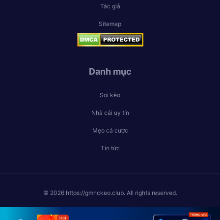
Tác giả
Sitemap
Danh mục
Soi kèo
Nhà cái uy tín
Mẹo cá cược
Tin tức
© 2026 https://gmnckeo.club. All rights reserved.