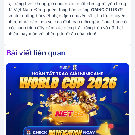
tại bảng I với khung giờ chuẩn xác nhất cho người yêu bóng
đá Việt Nam. Đừng quên đồng hành cùng
GMNC CLUB
để
sở hữu những bài viết nhận định chuyên sâu, tin tức chuyển
nhượng và các mẹo soi kèo đỉnh cao mỗi ngày. Chúc bạn có
một hành trình đầy cảm xúc cùng trái bóng tròn và gặt hái
nhiều may mắn với những dự đoán của mình!
Bài viết liên quan