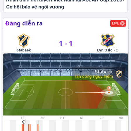
Cơ hội bảo vệ ngôi vương
Đang diễn ra
1
-
1
Stabaek
Lyn Oslo FC