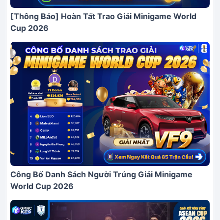
[Thông Báo] Hoàn Tất Trao Giải Minigame World
Cup 2026
Công Bố Danh Sách Người Trúng Giải Minigame
World Cup 2026