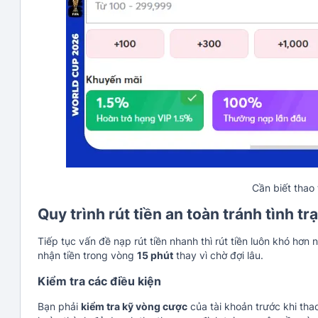
Cần biết thao 
Quy trình rút tiền an toàn tránh tình t
Tiếp tục vấn đề nạp rút tiền nhanh thì rút tiền luôn khó hơn 
nhận tiền trong vòng
15 phút
thay vì chờ đợi lâu.
Kiểm tra các điều kiện
Bạn phải
kiểm tra kỹ vòng cược
của tài khoản trước khi th