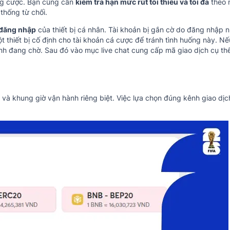
ng cược. Bạn cũng cần
kiểm tra hạn mức rút tối thiểu và tối đa
theo 
thống từ chối.
 đăng nhập
của thiết bị cá nhân. Tài khoản bị gắn cờ do đăng nhập n
 thiết bị cố định cho tài khoản cá cược để tránh tình huống này. Nế
nh đang chờ. Sau đó vào mục live chat cung cấp mã giao dịch cụ th
và khung giờ vận hành riêng biệt. Việc lựa chọn đúng kênh giao dịc