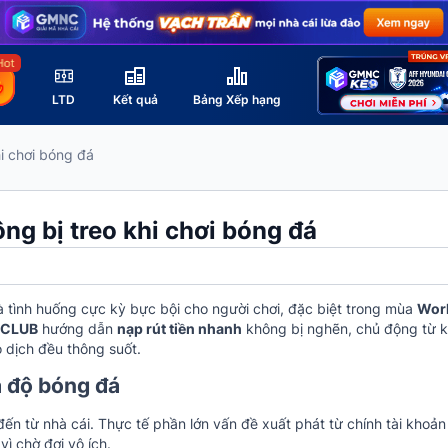
LTD
Kết quả
Bảng Xếp hạng
i chơi bóng đá
ng bị treo khi chơi bóng đá
 là tình huống cực kỳ bực bội cho người chơi, đặc biệt trong mùa
Wor
CLUB
hướng dẫn
nạp rút tiền nhanh
không bị nghẽn, chủ động từ 
o dịch đều thông suốt.
cá độ bóng đá
đến từ nhà cái. Thực tế phần lớn vấn đề xuất phát từ chính tài khoản
ì chờ đợi vô ích.