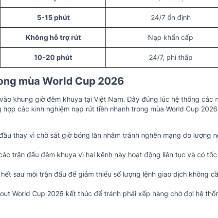
5-15 phút
24/7 ổn định
Không hỗ trợ rút
Nạp khẩn cấp
10-20 phút
24/7, phí thấp
trong mùa World Cup 2026
a vào khung giờ đêm khuya tại Việt Nam. Đây đúng lúc hệ thống các 
 hợp các kinh nghiệm nạp rút tiền nhanh trong mùa World Cup 2026
t đầu thay vì chờ sát giờ bóng lăn nhằm tránh nghẽn mạng do lượng n
c trận đấu đêm khuya vì hai kênh này hoạt động liên tục và có tốc
t hết sau mỗi trận đấu để giảm thiểu số lượng lệnh giao dịch không c
out World Cup 2026 kết thúc để tránh phải xếp hàng chờ đợi hệ thố