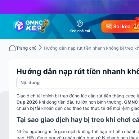
Soi kèo
Kèo nhà cái
Trang chủ
Hướng dẫn nạp rút tiền nhanh không bị treo kh
Hướng dẫn nạp rút tiền nhanh khô
Nội dung
Giao dịch tài chính bị treo đúng lúc cần rút tiền thắng cược
Cup 202
6 khi dòng tiền đầu tư lớn hơn bình thường.
GMNC 
chuẩn bị tài khoản đến các thao tác thực tế để mọi lệnh gia
Tại sao giao dịch hay bị treo khi chơi 
Nhiều người nghĩ lỗi giao dịch không thể nạp rút tiền nhanh 
bạn. Hiểu đúng nguyên nhân giúp bạn xử lý nhanh hơn thay v