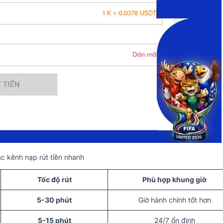
ác kênh nạp rút tiền nhanh
Tốc độ rút
Phù hợp khung giờ
5-30 phút
Giờ hành chính tốt hơn
5-15 phút
24/7 ổn định