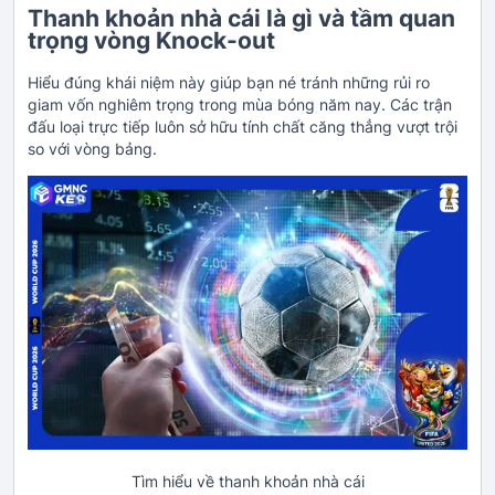
Thanh khoản nhà cái là gì và tầm quan
trọng vòng Knock-out
Hiểu đúng khái niệm này giúp bạn né tránh những rủi ro
giam vốn nghiêm trọng trong mùa bóng năm nay. Các trận
đấu loại trực tiếp luôn sở hữu tính chất căng thẳng vượt trội
so với vòng bảng.
Tìm hiểu về thanh khoản nhà cái