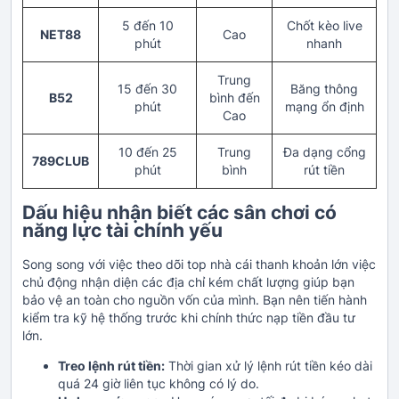
5 đến 10
Chốt kèo live
NET88
Cao
phút
nhanh
Trung
15 đến 30
Băng thông
B52
bình đến
phút
mạng ổn định
Cao
10 đến 25
Trung
Đa dạng cổng
789CLUB
phút
bình
rút tiền
Dấu hiệu nhận biết các sân chơi có
năng lực tài chính yếu
Song song với việc theo dõi top nhà cái thanh khoản lớn việc
chủ động nhận diện các địa chỉ kém chất lượng giúp bạn
bảo vệ an toàn cho nguồn vốn của mình. Bạn nên tiến hành
kiểm tra kỹ hệ thống trước khi chính thức nạp tiền đầu tư
lớn.
Treo lệnh rút tiền:
Thời gian xử lý lệnh rút tiền kéo dài
quá 24 giờ liên tục không có lý do.