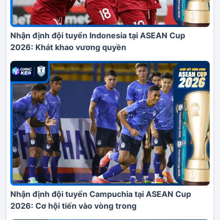
Nhận định đội tuyển Indonesia tại ASEAN Cup
2026: Khát khao vương quyền
Nhận định đội tuyển Campuchia tại ASEAN Cup
2026: Cơ hội tiến vào vòng trong