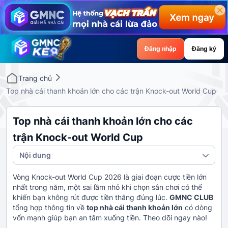
Đăng nhập
Đăng ký
Trang chủ
Top nhà cái thanh khoản lớn cho các trận Knock-out World Cup
Top nhà cái thanh khoản lớn cho các
trận Knock-out World Cup
Nội dung
Vòng Knock-out World Cup 2026 là giai đoạn cược tiền lớn
nhất trong năm, một sai lầm nhỏ khi chọn sân chơi có thể
khiến bạn không rút được tiền thắng đúng lúc.
GMNC CLUB
tổng hợp thông tin về
top nhà cái thanh khoản lớn
có dòng
vốn mạnh giúp bạn an tâm xuống tiền. Theo dõi ngay nào!