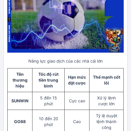
Năng lực giao dịch của các nhà cái lớn
Tên
Tốc độ rút
Hạn mức
Thế mạnh cốt
thương
tiền trung
đặt cược
lõi
hiệu
bình
5 đến 15
Xử lý lệnh
SUNWIN
Cực cao
phút
cược lớn
Tỷ lệ duyệt
10 đến 20
GO88
Cao
lệnh thành
phút
công