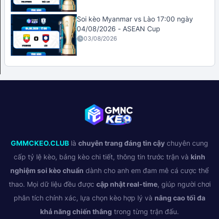
Soi kèo Myanmar vs Lào 17:00 ngày
04/08/2026 - ASEAN Cup
03/08/2026
GMMCKEO.CLUB
là
chuyên trang đáng tin cậy
chuyên cung
cấp tỷ lệ kèo, bảng kèo chi tiết, thông tin trước trận và
kinh
nghiệm soi kèo chuẩn
dành cho anh em đam mê cá cược thể
thao. Mọi dữ liệu đều được
cập nhật real-time
, giúp người chơi
phân tích chính xác, lựa chọn kèo hợp lý và
nâng cao tối đa
khả năng chiến thắng
trong từng trận đấu.