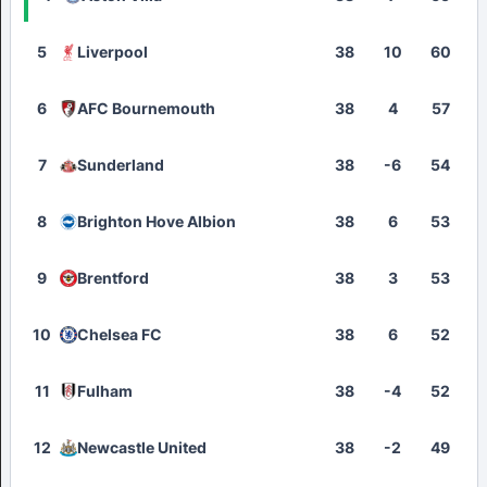
5
Liverpool
38
10
60
6
AFC Bournemouth
38
4
57
7
Sunderland
38
-6
54
8
Brighton Hove Albion
38
6
53
9
Brentford
38
3
53
10
Chelsea FC
38
6
52
11
Fulham
38
-4
52
12
Newcastle United
38
-2
49