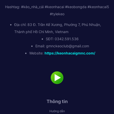
Hashtag: #kèo_nhà_cái #keonhacai #keobongda #keonhacai5
#tylekeo
Địa chỉ: 83 Đ. Trần Kế Xương, Phường 7, Phú Nhuận,
Thành phố Hồ Chí Minh, Vietnam
SĐT: 0342.591.536
Email:
gmnckeoclub@gmail.com
Website:
https://keonhacaigmnc.com/
Thông tin
Hướng dẫn