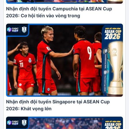
Nhận định đội tuyển Campuchia tại ASEAN Cup
2026: Cơ hội tiến vào vòng trong
Nhận định đội tuyển Singapore tại ASEAN Cup
2026: Khát vọng lớn