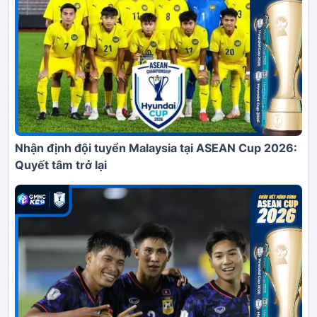
Nhận định đội tuyển Malaysia tại ASEAN Cup 2026:
Quyết tâm trở lại