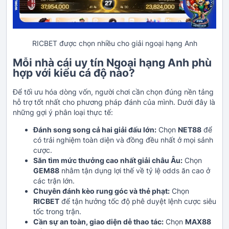
RICBET được chọn nhiều cho giải ngoại hạng Anh
Mỗi nhà cái uy tín Ngoại hạng Anh phù
hợp với kiểu cá độ nào?
Để tối ưu hóa dòng vốn, người chơi cần chọn đúng nền tảng
hỗ trợ tốt nhất cho phương pháp đánh của mình. Dưới đây là
những gợi ý phân loại thực tế:
Đánh song song cả hai giải đấu lớn:
Chọn
NET88
để
có trải nghiệm toàn diện và đồng đều nhất ở mọi sảnh
cược.
Săn tìm mức thưởng cao nhất giải châu Âu:
Chọn
GEM88
nhằm tận dụng lợi thế về tỷ lệ odds ăn cao ở
các trận lớn.
Chuyên đánh kèo rung góc và thẻ phạt:
Chọn
RICBET
để tận hưởng tốc độ phê duyệt lệnh cược siêu
tốc trong trận.
Cần sự an toàn, giao diện dễ thao tác:
Chọn
MAX88