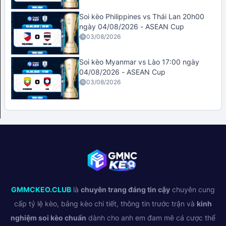
Soi kèo Philippines vs Thái Lan 20h00
ngày 04/08/2026 - ASEAN Cup
03/08/2026
Soi kèo Myanmar vs Lào 17:00 ngày
04/08/2026 - ASEAN Cup
03/08/2026
GMMCKEO.CLUB
là
chuyên trang đáng tin cậy
chuyên cung
cấp tỷ lệ kèo, bảng kèo chi tiết, thông tin trước trận và
kinh
nghiệm soi kèo chuẩn
dành cho anh em đam mê cá cược thể