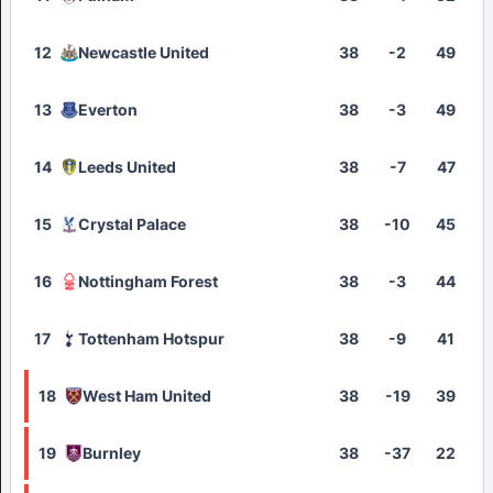
12
Newcastle United
38
-2
49
13
Everton
38
-3
49
14
Leeds United
38
-7
47
15
Crystal Palace
38
-10
45
16
Nottingham Forest
38
-3
44
17
Tottenham Hotspur
38
-9
41
18
West Ham United
38
-19
39
19
Burnley
38
-37
22