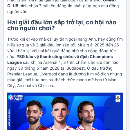
CLUB
bình chọn 7 cái tên đáng tin nhất giúp bạn chủ động
nguồn vốn.
Hai giải đấu lớn sắp trở lại, cơ hội nào
cho người chơi?
Trước khi đi vào nhà cái uy tín Ngoại hạng Anh, hãy cùng tìm
hiểu sơ qua về 2 giải đấu lớn sắp tới. Mùa giải 2025 đến 26
vừa khép lại với hai kết quả đáng nhớ cho cộng đồng túc
cầu.
PSG bảo vệ thành công chức vô địch Champions
League
sau khi hạ Arsenal 4, 3 trên chấm luân lưu cân não
ngày 30 tháng 5 năm 2026 tại Budapest. Ở đấu trường
Premier League, Liverpool đang là đương kim vô địch nhưng
mùa giải mới hứa hẹn sự thách thức mạnh mẽ hơn từ Man
City, Arsenal và Chelsea.