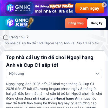
Đăng nhập
Đăng ký
Trang chủ
Top nhà cái uy tín để chơi Ngoại hạng Anh và Cup C1 sắp tới
Top nhà cái uy tín để chơi Ngoại hạng
Anh và Cup C1 sắp tới
Nội dung
Ngoại hạng Anh 2026 đến 27 khai mạc tháng 8, Cup C1
2026 đến 27 bắt đầu vòng league phase ngày 8 tháng 9,
hai giải đấu lớn nhất năm chuẩn bị trở lại. Người chơi nên chủ
động chọn đúng
nhà cái uy tín Ngoại hạng Anh
ngay lúc
này để tránh tình trạng hệ thống lag hay tỷ lệ thưởng cập
nhật chậm khi mùa giải vào giai đoạn căng thẳng.
GMNC