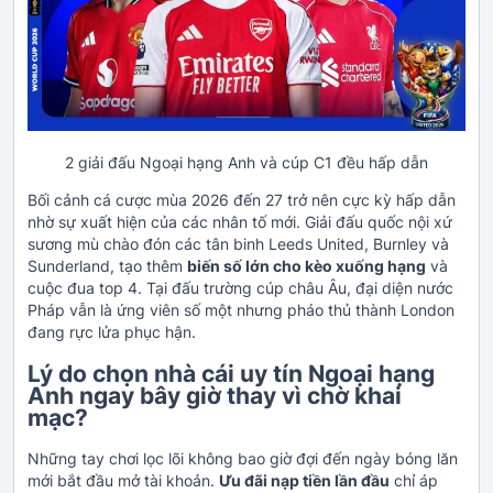
2 giải đấu Ngoại hạng Anh và cúp C1 đều hấp dẫn
Bối cảnh cá cược mùa 2026 đến 27 trở nên cực kỳ hấp dẫn
nhờ sự xuất hiện của các nhân tố mới. Giải đấu quốc nội xứ
sương mù chào đón các tân binh Leeds United, Burnley và
Sunderland, tạo thêm
biến số lớn cho kèo xuống hạng
và
cuộc đua top 4. Tại đấu trường cúp châu Âu, đại diện nước
Pháp vẫn là ứng viên số một nhưng pháo thủ thành London
đang rực lửa phục hận.
Lý do chọn nhà cái uy tín Ngoại hạng
Anh ngay bây giờ thay vì chờ khai
mạc?
Những tay chơi lọc lõi không bao giờ đợi đến ngày bóng lăn
mới bắt đầu mở tài khoản.
Ưu đãi nạp tiền lần đầu
chỉ áp