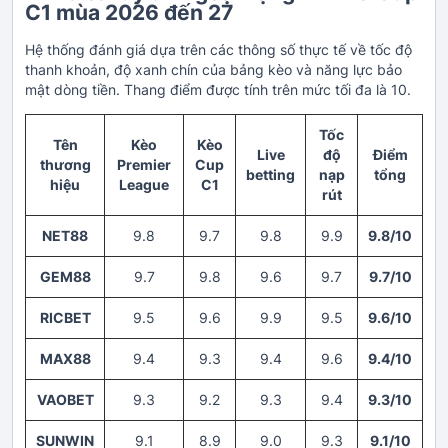
C1 mùa 2026 đến 27
Hệ thống đánh giá dựa trên các thông số thực tế về tốc độ
thanh khoản, độ xanh chín của bảng kèo và năng lực bảo
mật dòng tiền. Thang điểm được tính trên mức tối đa là 10.
Tốc
Tên
Kèo
Kèo
Live
độ
Điểm
thương
Premier
Cup
betting
nạp
tổng
hiệu
League
C1
rút
NET88
9.8
9.7
9.8
9.9
9.8/10
GEM88
9.7
9.8
9.6
9.7
9.7/10
RICBET
9.5
9.6
9.9
9.5
9.6/10
MAX88
9.4
9.3
9.4
9.6
9.4/10
VAOBET
9.3
9.2
9.3
9.4
9.3/10
SUNWIN
9.1
8.9
9.0
9.3
9.1/10