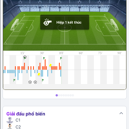
Giải đấu phổ biến
C1
C2