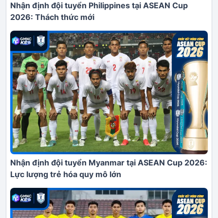
Nhận định đội tuyển Philippines tại ASEAN Cup
2026: Thách thức mới
Nhận định đội tuyển Myanmar tại ASEAN Cup 2026:
Lực lượng trẻ hóa quy mô lớn