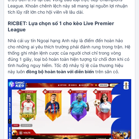
League. Khoản chênh lệch này sẽ mang lại nguồn lợi nhuận
tích lũy rất lớn cho hội viên về lâu dài.
RICBET: Lựa chọn số 1 cho kèo Live Premier
League
Nhà cái uy tín Ngoại hạng Anh này là điểm đến hoàn hảo
cho những ai yêu thích trường phái đánh rung trong trận. Hệ
thống ghi nhận lệnh cược của người chơi chỉ trong vòng
đúng 1 giây, loại bỏ hoàn toàn hiện tượng từ chối đơn khi có
tình huống nguy hiểm. Tốc độ nhảy tỷ lệ của thương hiệu
này luôn
đồng bộ hoàn toàn với diễn biến
trên sân cỏ.