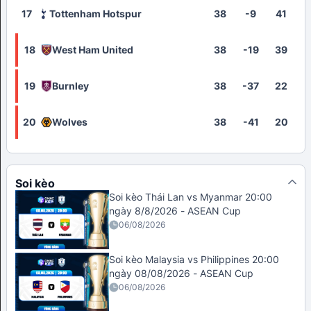
17
Tottenham Hotspur
38
-9
41
18
West Ham United
38
-19
39
19
Burnley
38
-37
22
20
Wolves
38
-41
20
Soi kèo
Soi kèo Thái Lan vs Myanmar 20:00
ngày 8/8/2026 - ASEAN Cup
06/08/2026
Soi kèo Malaysia vs Philippines 20:00
ngày 08/08/2026 - ASEAN Cup
06/08/2026