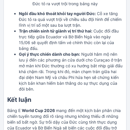
Đức tỏ ra vượt trội trong bảng này
Ngôi đầu khó thoát khỏi tay người Đức:
Cỗ xe tăng
Đức tỏ ra quá vượt trội về chiều sâu đội hình để chiếm
lĩnh vị trí số một sau ba lượt trận.
Trận chiến sinh tử giành vị trí thứ hai:
Cuộc đối đầu
trực tiếp giữa Ecuador và Bờ Biển Ngà vào ngày
15/06 sẽ quyết định tấm vé chính thức còn lại của
bảng đấu.
Gợi ý thực chiến dành cho bạn:
Người hâm mộ nên
lưu ý đến các phương án cửa dưới cho Curaçao ở trận
mở màn khi Đức thường có xu hướng bắt nhịp giải đấu
khá chậm rãi. Trong khi đó, màn chạm trán giữa hai
đại diện Nam Mỹ và châu Phi hứa hẹn sẽ chứng kiến
kịch bản khan hiếm bàn thắng do sự thực dụng của
đôi bên.
Kết luận
Bảng E
World Cup 2026
mang đến một kịch bản phân chia
chiến tuyến tương đối rõ ràng nhưng không thiếu đi những
biến số bất ngờ. Sự trỗi dậy của Đức cùng tính thực dụng
của Ecuador và Bờ Biển Ngà sẽ biến các cuộc đối đầu trở