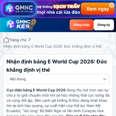
Đăng nhập
Đăng ký
Trang chủ
Nhận định bảng E World Cup 2026: Đức khẳng định vị thế
Nhận định bảng E World Cup 2026: Đức
khẳng định vị thế
Nội dung
Cục diện bảng E World Cup 2026
đang thu hút trọn vẹn sự
chú ý từ giới chuyên môn khi sở hữu những thái cực bóng đá
vô cùng đối lập. Bên cạnh gã khổng lồ Đức đang khát khao
tìm lại ánh hào quang, sự xuất hiện của thế lực Nam Mỹ
Ecuador, “Voi rừng” Bờ Biển Ngà và tân binh Curaçao hứa
hẹn tạo nên các vòng đấu rực lửa.
Tấm vé đi tiếp chia đều