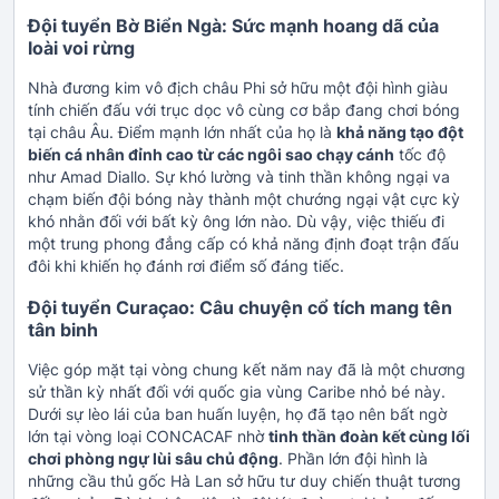
Đội tuyển Bờ Biển Ngà: Sức mạnh hoang dã của
loài voi rừng
Nhà đương kim vô địch châu Phi sở hữu một đội hình giàu
tính chiến đấu với trục dọc vô cùng cơ bắp đang chơi bóng
tại châu Âu. Điểm mạnh lớn nhất của họ là
khả năng tạo đột
biến cá nhân đỉnh cao từ các ngôi sao chạy cánh
tốc độ
như Amad Diallo. Sự khó lường và tinh thần không ngại va
chạm biến đội bóng này thành một chướng ngại vật cực kỳ
khó nhằn đối với bất kỳ ông lớn nào. Dù vậy, việc thiếu đi
một trung phong đẳng cấp có khả năng định đoạt trận đấu
đôi khi khiến họ đánh rơi điểm số đáng tiếc.
Đội tuyển Curaçao: Câu chuyện cổ tích mang tên
tân binh
Việc góp mặt tại vòng chung kết năm nay đã là một chương
sử thần kỳ nhất đối với quốc gia vùng Caribe nhỏ bé này.
Dưới sự lèo lái của ban huấn luyện, họ đã tạo nên bất ngờ
lớn tại vòng loại CONCACAF nhờ
tinh thần đoàn kết cùng lối
chơi phòng ngự lùi sâu chủ động
. Phần lớn đội hình là
những cầu thủ gốc Hà Lan sở hữu tư duy chiến thuật tương