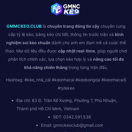
GMMCKEO.CLUB
là
chuyên trang đáng tin cậy
chuyên cung
cấp tỷ lệ kèo, bảng kèo chi tiết, thông tin trước trận và
kinh
nghiệm soi kèo chuẩn
dành cho anh em đam mê cá cược thể
thao. Mọi dữ liệu đều được
cập nhật real-time
, giúp người chơi
phân tích chính xác, lựa chọn kèo hợp lý và
nâng cao tối đa
khả năng chiến thắng
trong từng trận đấu.
Hashtag: #kèo_nhà_cái #keonhacai #keobongda #keonhacai5
#tylekeo
Địa chỉ: 83 Đ. Trần Kế Xương, Phường 7, Phú Nhuận,
Thành phố Hồ Chí Minh, Vietnam
SĐT: 0342.591.536
Email:
gmnckeoclub@gmail.com