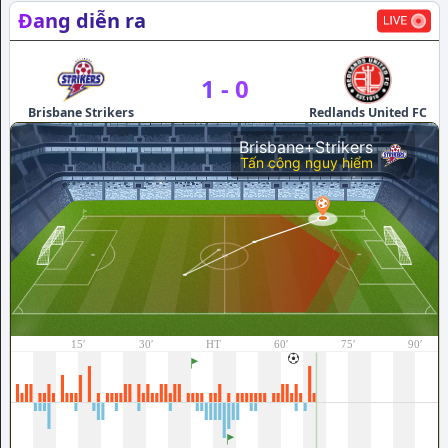
Đang diễn ra
1
-
0
Brisbane Strikers
Redlands United FC