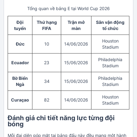
Tổng quan về bảng E tại World Cup 2026
Đội
Thứ hạng
Trận mở
Sân vận động
tuyển
FIFA
màn
tổ chức
Houston
Đức
10
14/06/2026
Stadium
Philadelphia
Ecuador
23
15/06/2026
Stadium
Bờ Biển
Philadelphia
34
15/06/2026
Ngà
Stadium
Houston
Curaçao
82
14/06/2026
Stadium
Đánh giá chi tiết năng lực từng đội
bóng
Mỗi đại diện góp mặt tại bảng đấu này đều mang một hành