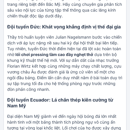
trang riêng biệt đến Bắc Mỹ. Hãy cùng chuyên gia phân tích
sâu vào nội lực của từng tập thể thông qua các lăng kính
chiến thuật độc lập dưới đây.
Đội tuyển Đức: Khát vọng khẳng định vị thế đại gia
Thầy trò huấn luyện viên Julian Nagelsmann bước vào chiến
dịch với áp lực nặng nề sau hai kỳ đại hội thất bại liên tiếp.
Tuy nhiên, tuyển Đức thời điểm hiện tại đã lột xác hoàn toàn
nhờ
lối chơi pressing tầm cao đầy nghẹt thở
dựa trên bộ
khung kỹ thuật thế hệ mới. Với sự dẫn dắt của nhạc trưởng
Florian Wirtz kết hợp cùng những máy chạy chất lượng, cựu
vương châu Âu được đánh giá là ứng cử viên số một cho
ngôi đầu bảng. Điểm lấn cấn duy nhất nằm ở bài toán duy trì
sự tập trung tối đa cho hệ thống phòng ngự trước những
đòn phản công nhanh.
Đội tuyển Ecuador: Lá chắn thép kiên cường từ
Nam Mỹ
Đại diện Nam Mỹ giành vé đến ngày hội bóng đá lớn nhất
hành tinh với một bảng thành tích phòng ngự vô cùng ấn
tượng tại vòng loại khốc liệt. Lối chơi của họ được xây dựng