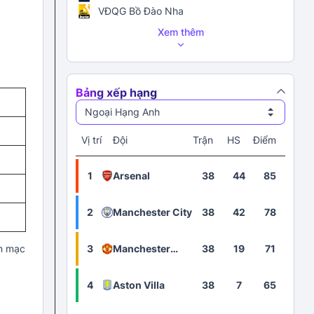
VĐQG Bồ Đào Nha
Xem thêm
Bảng xếp hạng
Ngoại Hạng Anh
Vị trí
Đội
Trận
HS
Điểm
1
Arsenal
38
44
85
2
Manchester City
38
42
78
ận mạc
3
Manchester
38
19
71
United
4
Aston Villa
38
7
65