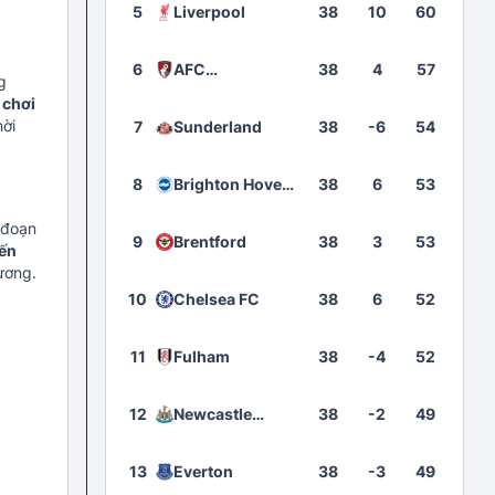
5
Liverpool
38
10
60
6
AFC
38
4
57
g
Bournemouth
 chơi
hời
7
Sunderland
38
-6
54
8
Brighton Hove
38
6
53
Albion
i đoạn
9
Brentford
38
3
53
yến
ương.
10
Chelsea FC
38
6
52
11
Fulham
38
-4
52
12
Newcastle
38
-2
49
United
13
Everton
38
-3
49