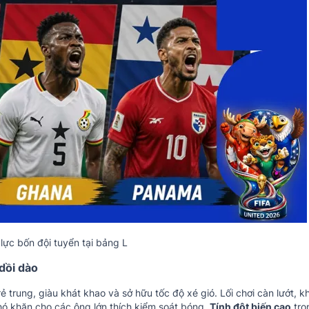
lực bốn đội tuyển tại bảng L
dồi dào
 trung, giàu khát khao và sở hữu tốc độ xé gió. Lối chơi càn lướt, 
ó khăn cho các ông lớn thích kiểm soát bóng.
Tính đột biến cao
tro