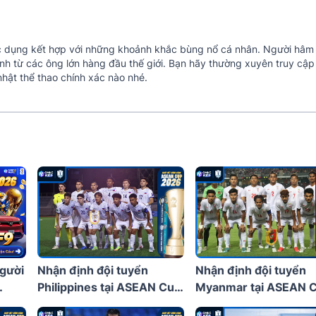
hực dụng kết hợp với những khoảnh khắc bùng nổ cá nhân. Người hâ
nh từ các ông lớn hàng đầu thế giới. Bạn hãy thường xuyên truy cập
hật thể thao chính xác nào nhé.
gười
Nhận định đội tuyển
Nhận định đội tuyển
Philippines tại ASEAN Cup
Myanmar tại ASEAN 
2026: Thách thức mới
2026: Lực lượng trẻ 