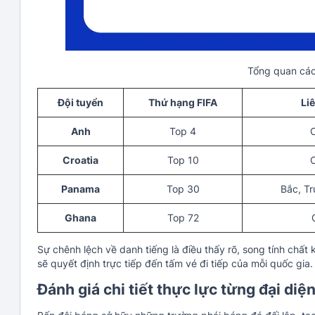
Tổng quan các
Đội tuyển
Thứ hạng FIFA
Li
Anh
Top 4
C
Croatia
Top 10
C
Panama
Top 30
Bắc, T
Ghana
Top 72
Sự chênh lệch về danh tiếng là điều thấy rõ, song tính chất 
sẽ quyết định trực tiếp đến tấm vé đi tiếp của mỗi quốc gia.
Đánh giá chi tiết thực lực từng đại di