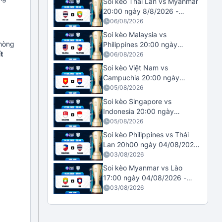
Soi kèo Thái Lan vs Myanmar
20:00 ngày 8/8/2026 -
ASEAN Cup
06/08/2026
Soi kèo Malaysia vs
phòng
Philippines 20:00 ngày
t
08/08/2026 - ASEAN Cup
06/08/2026
Soi kèo Việt Nam vs
Campuchia 20:00 ngày
07/08/2026 - ASEAN Cup
05/08/2026
Soi kèo Singapore vs
Indonesia 20:00 ngày
07/08/2026 - ASEAN Cup
05/08/2026
Soi kèo Philippines vs Thái
Lan 20h00 ngày 04/08/2026
- ASEAN Cup
03/08/2026
Soi kèo Myanmar vs Lào
17:00 ngày 04/08/2026 -
ASEAN Cup
03/08/2026