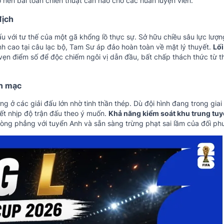
 nên bài toán chiến thuật cân não cho các huấn luyện viên.
địch
u với tư thế của một gã khổng lồ thực sự. Sở hữu chiều sâu lực lượn
nh cao tại câu lạc bộ, Tam Sư áp đảo hoàn toàn về mặt lý thuyết.
Lối
 vẹn điểm số để độc chiếm ngôi vị dẫn đầu, bất chấp thách thức từ t
ận mạc
ng ở các giải đấu lớn nhờ tinh thần thép. Dù đội hình đang trong gia
iết nhịp độ trận đấu theo ý muốn.
Khả năng kiểm soát khu trung tu
sòng phẳng với tuyển Anh và sẵn sàng trừng phạt sai lầm của đối ph