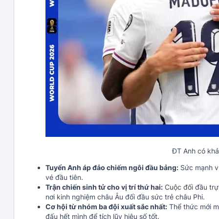
ĐT Anh có khả
Tuyển Anh áp đảo chiếm ngôi đầu bảng:
Sức mạnh vượ
vé đầu tiên.
Trận chiến sinh tử cho vị trí thứ hai:
Cuộc đối đầu trực
nơi kinh nghiệm châu Âu đối đầu sức trẻ châu Phi.
Cơ hội từ nhóm ba đội xuất sắc nhất:
Thể thức mới mở
đấu hết mình để tích lũy hiệu số tốt.