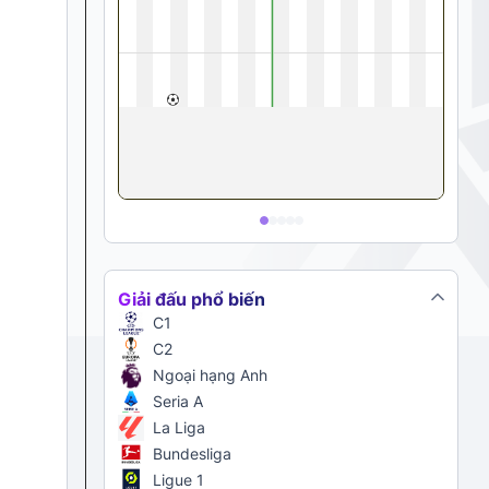
Giải đấu phổ biến
C1
C2
Ngoại hạng Anh
Seria A
La Liga
Bundesliga
Ligue 1