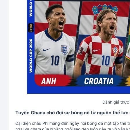
Đánh giá thực 
Tuyển Ghana chờ đợi sự bùng nổ từ nguồn thể lực 
Đại diện châu Phi mang đến ngày hội bóng đá một tập thể trẻ
ngại va chạm của Những ngôi sao đen luôn gây ra vô vàn kh