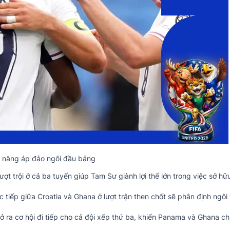
 năng áp đảo ngôi đầu bảng
t trội ở cả ba tuyến giúp Tam Sư giành lợi thế lớn trong việc sở hữ
 tiếp giữa Croatia và Ghana ở lượt trận then chốt sẽ phân định ngôi 
 ra cơ hội đi tiếp cho cả đội xếp thứ ba, khiến Panama và Ghana ch