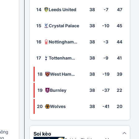
14
Leeds United
38
-7
47
15
Crystal Palace
38
-10
45
16
Nottingham
38
-3
44
Forest
17
Tottenham
38
-9
41
Hotspur
18
West Ham
38
-19
39
United
19
Burnley
38
-37
22
20
Wolves
38
-41
20
không
Soi kèo
ng