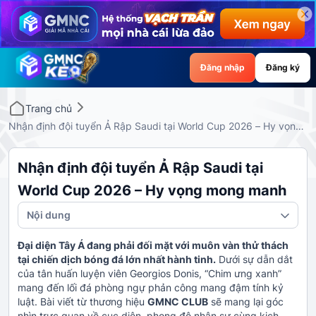
Đăng nhập
Đăng ký
Trang chủ
Nhận định đội tuyển Ả Rập Saudi tại World Cup 2026 – Hy vọng
mong manh
Nhận định đội tuyển Ả Rập Saudi tại
World Cup 2026 – Hy vọng mong manh
Nội dung
Đại diện Tây Á đang phải đối mặt với muôn vàn thử thách
tại chiến dịch bóng đá lớn nhất hành tinh.
Dưới sự dẫn dắt
của tân huấn luyện viên Georgios Donis, “Chim ưng xanh”
mang đến lối đá phòng ngự phản công mang đậm tính kỷ
luật. Bài viết từ thương hiệu
GMNC CLUB
sẽ mang lại góc
nhìn trực quan về cục diện, phong độ nhân sự cùng kịch