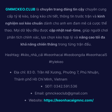
GMMCKEO.CLUB
là
chuyên trang đáng tin cậy
chuyên cung
cấp tỷ lệ kèo, bảng kèo chi tiết, thông tin trước trận và
kinh
nghiệm soi kèo chuẩn
dành cho anh em đam mê cá cược thể
thao. Mọi dữ liệu đều được
cập nhật real-time
, giúp người chơi
phân tích chính xác, lựa chọn kèo hợp lý và
nâng cao tối đa
khả năng chiến thắng
trong từng trận đấu.
Hashtag: #kèo_nhà_cái #keonhacai #keobongda #keonhacai5
#tylekeo
Địa chỉ: 83 Đ. Trần Kế Xương, Phường 7, Phú Nhuận,
Thành phố Hồ Chí Minh, Vietnam
SĐT: 0342.591.536
Email:
gmnckeoclub@gmail.com
Website:
https://keonhacaigmnc.com/