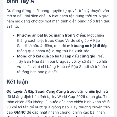
binh Tây Á
Dù đang đứng cuối bảng, quyền tự quyết trên lý thuyết vẫn
mở ra nếu đại diện châu Á biết cách tận dụng thời cơ. Người
hâm mộ đang chờ đợi một màn trình diễn bùng nổ ở trận đấu
sinh tử.
Phương án bắt buộc giành trọn 3 điểm:
Một chiến
thắng cách biệt trước Cape Verde sẽ giúp Ả Rập
Saudi sở hữu 4 điểm, qua đó
mở toang cơ hội đi tiếp
thông qua nhóm đội đứng thứ ba xuất sắc.
Mong chờ kết quả có lợi từ cặp đấu cùng giờ:
Nếu
Tây Ban Nha đánh bại Uruguay với tỷ số đậm, cơ hội
vươn lên vị trí nhì bảng H của Ả Rập Saudi sẽ trở nên
rõ ràng hơn bao giờ hết.
Kết luận
Đội tuyển Ả Rập Saudi đang đứng trước trận chiến lịch sử
để khẳng định bản lĩnh tại kỳ World Cup 2026 danh giá. Tinh
thần chiến đấu không lùi bước của các chiến binh xanh sẽ là
vũ khí tối tân để vượt qua giông bão. Hãy thường xuyên truy
cập
GMNC
để cập nhật nhanh chóng, chính xác bài nhận