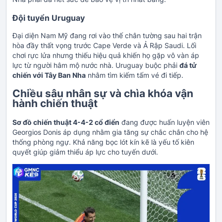
Đội tuyển Uruguay
Đại diện Nam Mỹ đang rơi vào thế chân tường sau hai trận
hòa đầy thất vọng trước Cape Verde và Ả Rập Saudi. Lối
chơi rực lửa nhưng thiếu hiệu quả khiến họ gặp vô vàn áp
lực từ người hâm mộ nước nhà. Uruguay buộc phải
đá tử
chiến với Tây Ban Nha
nhằm tìm kiếm tấm vé đi tiếp.
Chiều sâu nhân sự và chìa khóa vận
hành chiến thuật
Sơ đồ chiến thuật 4-4-2 cổ điển
đang được huấn luyện viên
Georgios Donis áp dụng nhằm gia tăng sự chắc chắn cho hệ
thống phòng ngự. Khả năng bọc lót kín kẽ là yếu tố kiên
quyết giúp giảm thiểu áp lực cho tuyến dưới.