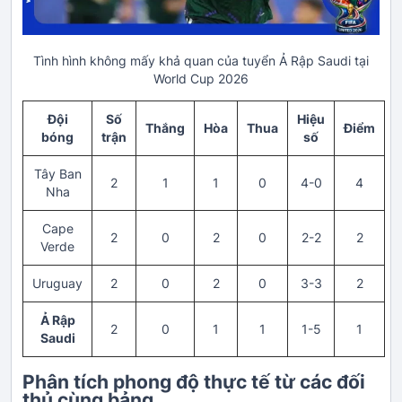
Tình hình không mấy khả quan của tuyển Ả Rập Saudi tại
World Cup 2026
Đội
Số
Hiệu
Thắng
Hòa
Thua
Điểm
bóng
trận
số
Tây Ban
2
1
1
0
4-0
4
Nha
Cape
2
0
2
0
2-2
2
Verde
Uruguay
2
0
2
0
3-3
2
Ả Rập
2
0
1
1
1-5
1
Saudi
Phân tích phong độ thực tế từ các đối
thủ cùng bảng