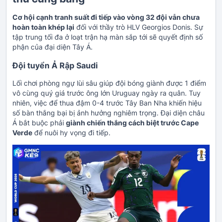
Cơ hội cạnh tranh suất đi tiếp vào vòng 32 đội vẫn chưa
hoàn toàn khép lại
đối với thầy trò HLV Georgios Donis. Sự
tập trung tối đa ở loạt trận hạ màn sắp tới sẽ quyết định số
phận của đại diện Tây Á.
Đội tuyển Ả Rập Saudi
Lối chơi phòng ngự lùi sâu giúp đội bóng giành được 1 điểm
vô cùng quý giá trước ông lớn Uruguay ngày ra quân. Tuy
nhiên, việc để thua đậm 0-4 trước Tây Ban Nha khiến hiệu
số bàn thắng bại bị ảnh hưởng nghiêm trọng. Đại diện châu
Á bắt buộc phải
giành chiến thắng cách biệt trước Cape
Verde
để nuôi hy vọng đi tiếp.