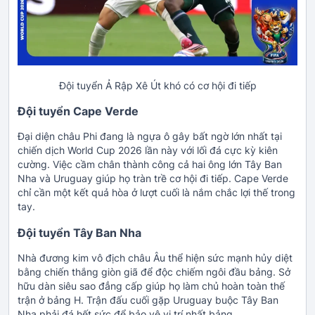
Đội tuyển Ả Rập Xê Út khó có cơ hội đi tiếp
Đội tuyển Cape Verde
Đại diện châu Phi đang là ngựa ô gây bất ngờ lớn nhất tại
chiến dịch World Cup 2026 lần này với lối đá cực kỳ kiên
cường. Việc cầm chân thành công cả hai ông lớn Tây Ban
Nha và Uruguay giúp họ tràn trề cơ hội đi tiếp. Cape Verde
chỉ cần một kết quả hòa ở lượt cuối là nắm chắc lợi thế trong
tay.
Đội tuyển Tây Ban Nha
Nhà đương kim vô địch châu Âu thể hiện sức mạnh hủy diệt
bằng chiến thắng giòn giã để độc chiếm ngôi đầu bảng. Sở
hữu dàn siêu sao đẳng cấp giúp họ làm chủ hoàn toàn thế
trận ở bảng H. Trận đấu cuối gặp Uruguay buộc Tây Ban
Nha phải đá hết sức để bảo vệ vị trí nhất bảng.