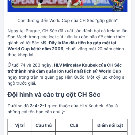
Con đường đến World Cup của CH Séc “gập gềnh”
Ngay tại Prague, CH Séc đã xuất sắc đánh bại cả Ireland lẫn
Đan Mạch trong các loạt sút luân lưu cân não để chính thức
giành vé tới Bắc Mỹ.
Đây là lần đầu tiên họ góp mặt tại
World Cup kể từ năm 2006
, chuỗi vắng mặt 20 năm chính
thức khép lại.
Ở tuổi 74 và 283 ngày,
HLV Miroslav Koubek của CH Séc
trở thành nhà cầm quân lớn tuổi nhất lịch sử World Cup
ngay trong trận ra quân gặp Hàn Quốc. Một kỷ lục không ai
ngờ trước giải.
Đội hình và các trụ cột CH Séc
Dưới sơ đồ
3-4-2-1
quen thuộc của HLV Koubek, đây là
những cái tên bạn cần chú ý:
Vị trí
Cầu thủ
CLB
Điểm nổi bật