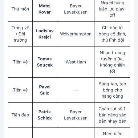
Người hùng
Matej
Bayer
Thủ môn
luân lưu play-
Kovar
Leverkusen
off
Trung vệ
Ghi bàn từ
Ladislav
/ Đội
Wolverhampton
bóng cố định,
Krejci
trưởng
thủ lĩnh đội
Nhạc trưởng
Tomas
tuyến giữa,
Tiền vệ
West Ham
Soucek
không chiến
tốt
Sáng tạo, tạo
Pavel
Tiền vệ
—
bóng cho
Sulc
hàng công
Chân sút số 1,
Patrik
Bayer
Tiền đạo
bản năng săn
Schick
Leverkusen
bàn nhạy bén
Ném biên