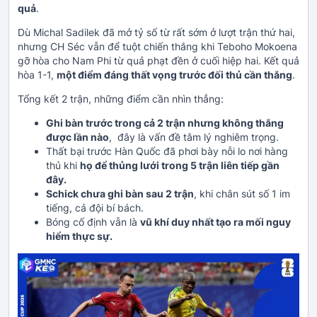
quả
.
Dù Michal Sadilek đã mở tỷ số từ rất sớm ở lượt trận thứ hai,
nhưng CH Séc vẫn để tuột chiến thắng khi Teboho Mokoena
gỡ hòa cho Nam Phi từ quả phạt đền ở cuối hiệp hai. Kết quả
hòa 1-1,
một điểm đáng thất vọng trước đối thủ cần thắng
.
Tổng kết 2 trận, những điểm cần nhìn thẳng:
Ghi bàn trước trong cả 2 trận nhưng không thắng
được lần nào
, đây là vấn đề tâm lý nghiêm trọng.
Thất bại trước Hàn Quốc đã phơi bày nỗi lo nơi hàng
thủ khi
họ để thủng lưới trong 5 trận liên tiếp gần
đây.
Schick chưa ghi bàn sau 2 trận
, khi chân sút số 1 im
tiếng, cả đội bí bách.
Bóng cố định vẫn là
vũ khí duy nhất tạo ra mối nguy
hiểm thực sự.