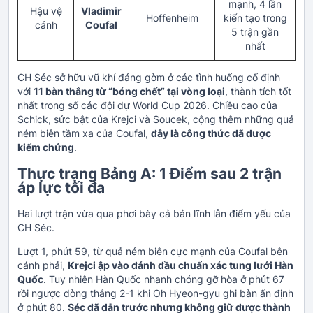
mạnh, 4 lần
Hậu vệ
Vladimir
Hoffenheim
kiến tạo trong
cánh
Coufal
5 trận gần
nhất
CH Séc sở hữu vũ khí đáng gờm ở các tình huống cố định
với
11 bàn thắng từ “bóng chết” tại vòng loại
, thành tích tốt
nhất trong số các đội dự World Cup 2026. Chiều cao của
Schick, sức bật của Krejci và Soucek, cộng thêm những quả
ném biên tầm xa của Coufal,
đây là công thức đã được
kiểm chứng
.
Thực trạng Bảng A: 1 Điểm sau 2 trận
áp lực tối đa
Hai lượt trận vừa qua phơi bày cả bản lĩnh lẫn điểm yếu của
CH Séc.
Lượt 1, phút 59, từ quả ném biên cực mạnh của Coufal bên
cánh phải,
Krejci ập vào đánh đầu chuẩn xác tung lưới Hàn
Quốc
. Tuy nhiên Hàn Quốc nhanh chóng gỡ hòa ở phút 67
rồi ngược dòng thắng 2-1 khi Oh Hyeon-gyu ghi bàn ấn định
ở phút 80.
Séc đã dẫn trước nhưng không giữ được thành