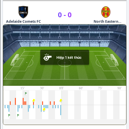
0
-
0
Adelaide Comets FC
North Eastern
Metrostars