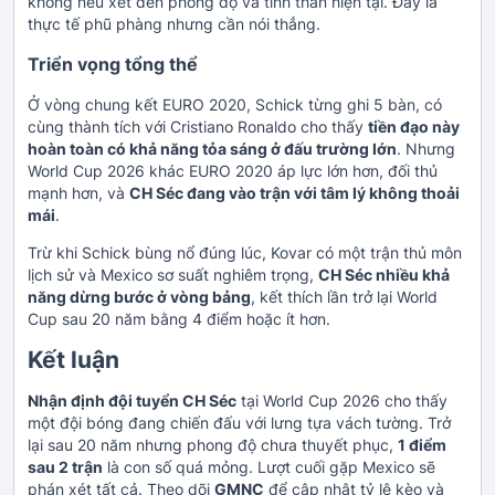
không nếu xét đến phong độ và tinh thần hiện tại. Đây là
thực tế phũ phàng nhưng cần nói thẳng.
Triển vọng tổng thể
Ở vòng chung kết EURO 2020, Schick từng ghi 5 bàn, có
cùng thành tích với Cristiano Ronaldo cho thấy
tiền đạo này
hoàn toàn có khả năng tỏa sáng ở đấu trường lớn
. Nhưng
World Cup 2026 khác EURO 2020 áp lực lớn hơn, đối thủ
mạnh hơn, và
CH Séc đang vào trận với tâm lý không thoải
mái
.
Trừ khi Schick bùng nổ đúng lúc, Kovar có một trận thủ môn
lịch sử và Mexico sơ suất nghiêm trọng,
CH Séc nhiều khả
năng dừng bước ở vòng bảng
, kết thích lần trở lại World
Cup sau 20 năm bằng 4 điểm hoặc ít hơn.
Kết luận
Nhận định đội tuyển CH Séc
tại World Cup 2026 cho thấy
một đội bóng đang chiến đấu với lưng tựa vách tường. Trở
lại sau 20 năm nhưng phong độ chưa thuyết phục,
1 điểm
sau 2 trận
là con số quá mỏng. Lượt cuối gặp Mexico sẽ
phán xét tất cả. Theo dõi
GMNC
để cập nhật tỷ lệ kèo và