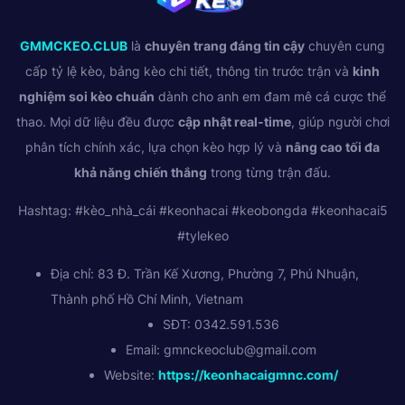
GMMCKEO.CLUB
là
chuyên trang đáng tin cậy
chuyên cung
cấp tỷ lệ kèo, bảng kèo chi tiết, thông tin trước trận và
kinh
nghiệm soi kèo chuẩn
dành cho anh em đam mê cá cược thể
thao. Mọi dữ liệu đều được
cập nhật real-time
, giúp người chơi
phân tích chính xác, lựa chọn kèo hợp lý và
nâng cao tối đa
khả năng chiến thắng
trong từng trận đấu.
Hashtag: #kèo_nhà_cái #keonhacai #keobongda #keonhacai5
#tylekeo
Địa chỉ: 83 Đ. Trần Kế Xương, Phường 7, Phú Nhuận,
Thành phố Hồ Chí Minh, Vietnam
SĐT: 0342.591.536
Email:
gmnckeoclub@gmail.com
Website:
https://keonhacaigmnc.com/