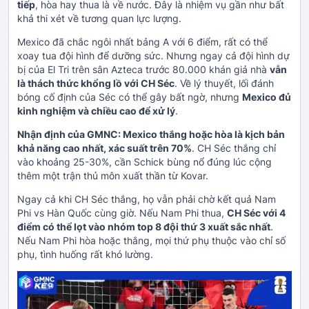
tiếp
, hòa hay thua là về nước. Đây là nhiệm vụ gần như bất
khả thi xét về tương quan lực lượng.
Mexico đã chắc ngôi nhất bảng A với 6 điểm, rất có thể
xoay tua đội hình để dưỡng sức. Nhưng ngay cả đội hình dự
bị của El Tri trên sân Azteca trước 80.000 khán giả nhà
vẫn
là thách thức khổng lồ với CH Séc
. Về lý thuyết, lối đánh
bóng cố định của Séc có thể gây bất ngờ, nhưng
Mexico đủ
kinh nghiệm và chiều cao để xử lý
.
Nhận định của GMNC: Mexico thắng hoặc hòa là kịch bản
khả năng cao nhất, xác suất trên 70%
. CH Séc thắng chỉ
vào khoảng 25-30%, cần Schick bùng nổ đúng lúc cộng
thêm một trận thủ môn xuất thần từ Kovar.
Ngay cả khi CH Séc thắng, họ vẫn phải chờ kết quả Nam
Phi vs Hàn Quốc cùng giờ. Nếu Nam Phi thua,
CH Séc với 4
điểm có thể lọt vào nhóm top 8 đội thứ 3 xuất sắc nhất
.
Nếu Nam Phi hòa hoặc thắng, mọi thứ phụ thuộc vào chỉ số
phụ, tình huống rất khó lường.