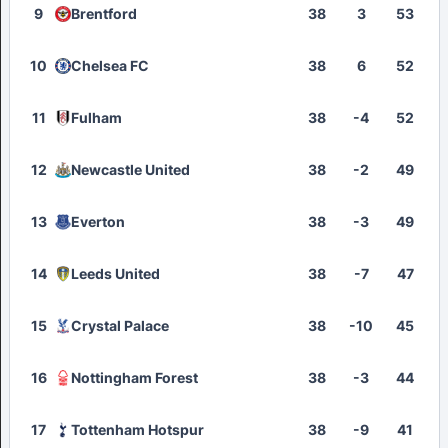
9
Brentford
38
3
53
10
Chelsea FC
38
6
52
11
Fulham
38
-4
52
12
Newcastle United
38
-2
49
13
Everton
38
-3
49
14
Leeds United
38
-7
47
15
Crystal Palace
38
-10
45
16
Nottingham Forest
38
-3
44
17
Tottenham Hotspur
38
-9
41