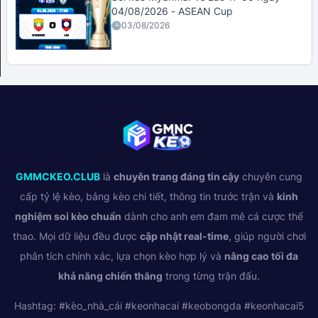
04/08/2026 - ASEAN Cup
03/08/2026
GMMCKEO.CLUB
là
chuyên trang đáng tin cậy
chuyên cung
cấp tỷ lệ kèo, bảng kèo chi tiết, thông tin trước trận và
kinh
nghiệm soi kèo chuẩn
dành cho anh em đam mê cá cược thể
thao. Mọi dữ liệu đều được
cập nhật real-time
, giúp người chơi
phân tích chính xác, lựa chọn kèo hợp lý và
nâng cao tối đa
khả năng chiến thắng
trong từng trận đấu.
Hashtag: #kèo_nhà_cái #keonhacai #keobongda #keonhacai5