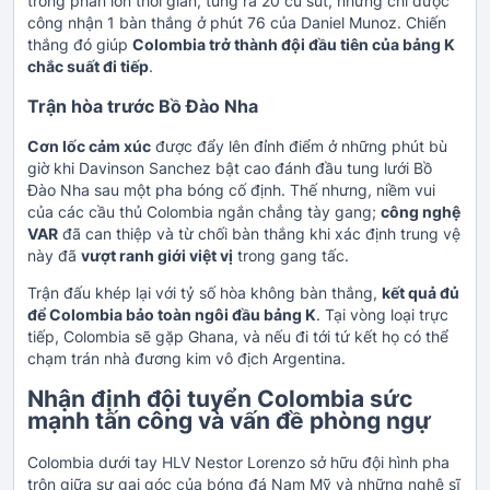
trong phần lớn thời gian, tung ra 20 cú sút, nhưng chỉ được
công nhận 1 bàn thắng ở phút 76 của Daniel Munoz. Chiến
thắng đó giúp
Colombia trở thành đội đầu tiên của bảng K
chắc suất đi tiếp
.
Trận hòa trước Bồ Đào Nha
Cơn lốc cảm xúc
được đẩy lên đỉnh điểm ở những phút bù
giờ khi Davinson Sanchez bật cao đánh đầu tung lưới Bồ
Đào Nha sau một pha bóng cố định. Thế nhưng, niềm vui
của các cầu thủ Colombia ngắn chẳng tày gang;
công nghệ
VAR
đã can thiệp và từ chối bàn thắng khi xác định trung vệ
này đã
vượt ranh giới việt vị
trong gang tấc.
Trận đấu khép lại với tỷ số hòa không bàn thắng,
kết quả đủ
để Colombia bảo toàn ngôi đầu bảng K
. Tại vòng loại trực
tiếp, Colombia sẽ gặp Ghana, và nếu đi tới tứ kết họ có thể
chạm trán nhà đương kim vô địch Argentina.
Nhận định đội tuyển Colombia sức
mạnh tấn công và vấn đề phòng ngự
Colombia dưới tay HLV Nestor Lorenzo sở hữu đội hình pha
trộn giữa sự gai góc của bóng đá Nam Mỹ và những nghệ sĩ