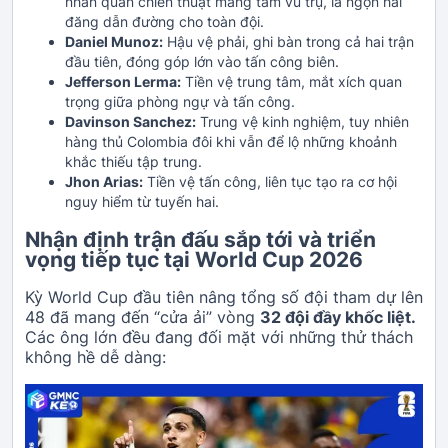
nhãn quan chiến thuật mang tầm vũ trụ, là ngọn hải
đăng dẫn đường cho toàn đội.
Daniel Munoz:
Hậu vệ phải, ghi bàn trong cả hai trận
đầu tiên, đóng góp lớn vào tấn công biên.
Jefferson Lerma:
Tiền vệ trung tâm, mắt xích quan
trọng giữa phòng ngự và tấn công.
Davinson Sanchez:
Trung vệ kinh nghiệm, tuy nhiên
hàng thủ Colombia đôi khi vẫn để lộ những khoảnh
khắc thiếu tập trung.
Jhon Arias:
Tiền vệ tấn công, liên tục tạo ra cơ hội
nguy hiểm từ tuyến hai.
Nhận định trận đấu sắp tới và triển
vọng tiếp tục tại World Cup 2026
Kỳ World Cup đầu tiên nâng tổng số đội tham dự lên
48 đã mang đến “cửa ải” vòng
32 đội đầy khốc liệt.
Các ông lớn đều đang đối mặt với những thử thách
không hề dễ dàng: