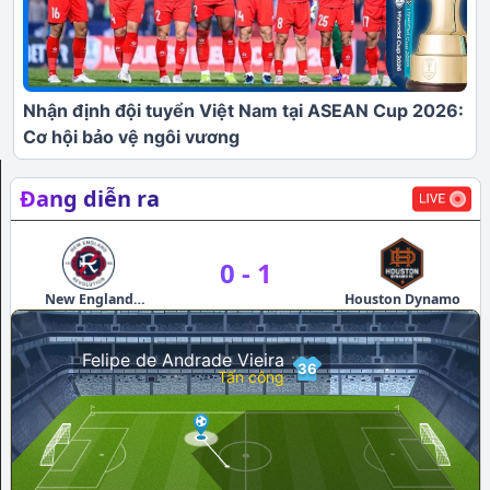
Nhận định đội tuyển Việt Nam tại ASEAN Cup 2026:
Cơ hội bảo vệ ngôi vương
Đang diễn ra
0
-
1
New England
Houston Dynamo
E
Revolution