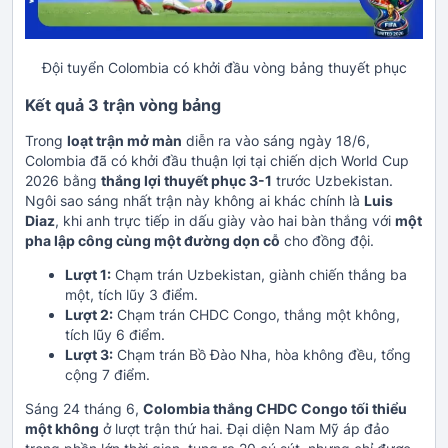
Đội tuyển Colombia có khởi đầu vòng bảng thuyết phục
Kết quả 3 trận vòng bảng
Trong
loạt trận mở màn
diễn ra vào sáng ngày 18/6,
Colombia đã có khởi đầu thuận lợi tại chiến dịch World Cup
2026 bằng
thắng lợi thuyết phục 3-1
trước Uzbekistan.
Ngôi sao sáng nhất trận này không ai khác chính là
Luis
Diaz
, khi anh trực tiếp in dấu giày vào hai bàn thắng với
một
pha lập công cùng một đường dọn cỗ
cho đồng đội.
Lượt 1:
Chạm trán Uzbekistan, giành chiến thắng ba
một, tích lũy 3 điểm.
Lượt 2:
Chạm trán CHDC Congo, thắng một không,
tích lũy 6 điểm.
Lượt 3:
Chạm trán Bồ Đào Nha, hòa không đều, tổng
cộng 7 điểm.
Sáng 24 tháng 6,
Colombia thắng CHDC Congo tối thiểu
một không
ở lượt trận thứ hai. Đại diện Nam Mỹ áp đảo