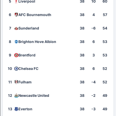
5
Liverpool
38
10
60
6
AFC Bournemouth
38
4
57
7
Sunderland
38
-6
54
8
Brighton Hove Albion
38
6
53
9
Brentford
38
3
53
10
Chelsea FC
38
6
52
11
Fulham
38
-4
52
12
Newcastle United
38
-2
49
13
Everton
38
-3
49