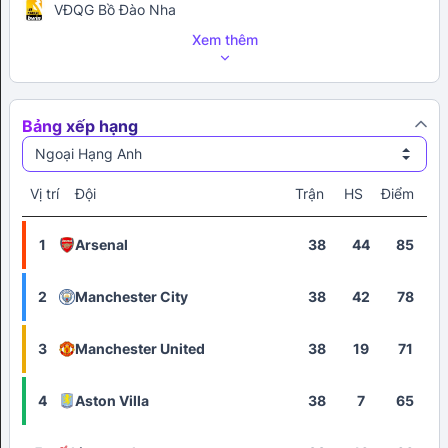
VĐQG Bồ Đào Nha
Xem thêm
Bảng xếp hạng
Ngoại Hạng Anh
Vị trí
Đội
Trận
HS
Điểm
1
Arsenal
38
44
85
2
Manchester City
38
42
78
3
Manchester United
38
19
71
4
Aston Villa
38
7
65