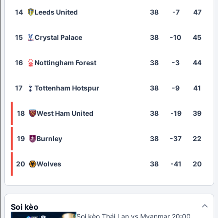
14
Leeds United
38
-7
47
15
Crystal Palace
38
-10
45
16
Nottingham Forest
38
-3
44
17
Tottenham Hotspur
38
-9
41
18
West Ham United
38
-19
39
19
Burnley
38
-37
22
20
Wolves
38
-41
20
Soi kèo
Soi kèo Thái Lan vs Myanmar 20:00