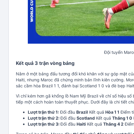
Đội tuyển Maro
Kết quả 3 trận vòng bảng
Nằm ở một bảng đấu tương đối khó khăn với sự góp mặt của ứ
Haiti, nhưng Maroc đã chứng minh bản lĩnh kiên cường. Mor
sắc cầm hòa Brazil 1 1, đánh bại Scotland 1 0 và đè bẹp Hait
Vì chỉ kém hơn gã khổng lồ Nam Mỹ Brazil về chỉ số hiệu số 
tiếp một cách hoàn toàn thuyết phục. Dưới đây là chi tiết c
Lượt trận thứ 1:
Đối đầu
Brazil
Kết quả
Hòa 1 1
Điểm t
Lượt trận thứ 2:
Đối đầu
Scotland
Kết quả
Thắng 1 0
Lượt trận thứ 3:
Đối đầu
Haiti
Kết quả
Thắng 4 2
Điểm