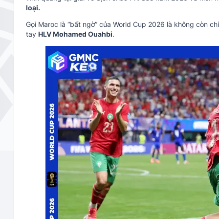
loại.
Gọi Maroc là “bất ngờ” của World Cup 2026 là không còn chí
tay
HLV Mohamed Ouahbi
.