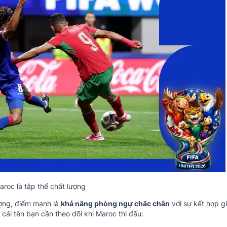
aroc là tập thể chất lượng
ượng, điểm mạnh là
khả năng phòng ngự chắc chắn
với sự kết hợp g
ái tên bạn cần theo dõi khi Maroc thi đấu: