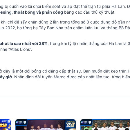
 bị cuốn vào lối chơi kiểm soát và áp đặt thế trận từ phía Hà Lan. Đ
essing, thoát bóng và phản công
bằng các cầu thủ kỹ thuật.
 khi chỉ để sẩy chân đúng 2 lần trong tổng số 8 cuộc đụng độ gần n
 Cup 2022, họ từng hạ Tây Ban Nha trên chấm luân lưu và thắng Bồ Đ
phút là cao nhất với 38%
, trong khi tỷ lệ chiến thắng của Hà Lan là
hẹ “Atlas Lions”.
 đây là một đội bóng có đẳng cấp thật sự. Bạn muốn đặt kèo trận 
ây giờ
. Nhận định đội tuyển Maroc được cập nhật liên tục, từng biến