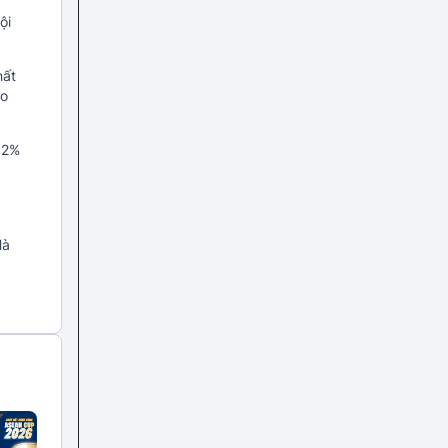
ội
hất
ào
 32%
Hà