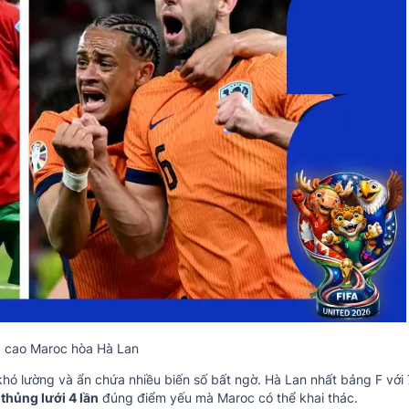
 cao Maroc hòa Hà Lan
hó lường và ẩn chứa nhiều biến số bất ngờ. Hà Lan nhất bảng F với 
thủng lưới 4 lần
đúng điểm yếu mà Maroc có thể khai thác.