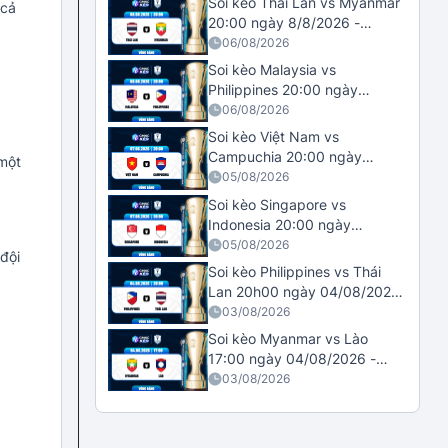
Soi kèo Thái Lan vs Myanmar
 cả
20:00 ngày 8/8/2026 -
ASEAN Cup
06/08/2026
Soi kèo Malaysia vs
Philippines 20:00 ngày
08/08/2026 - ASEAN Cup
06/08/2026
Soi kèo Việt Nam vs
Campuchia 20:00 ngày
 một
07/08/2026 - ASEAN Cup
05/08/2026
Soi kèo Singapore vs
Indonesia 20:00 ngày
07/08/2026 - ASEAN Cup
05/08/2026
 đội
Soi kèo Philippines vs Thái
Lan 20h00 ngày 04/08/2026
- ASEAN Cup
03/08/2026
Soi kèo Myanmar vs Lào
17:00 ngày 04/08/2026 -
ASEAN Cup
03/08/2026