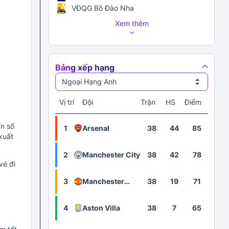
VĐQG Bồ Đào Nha
Xem thêm
Bảng xếp hạng
Ngoại Hạng Anh
Vị trí
Đội
Trận
HS
Điểm
ẩn số
1
Arsenal
38
44
85
xuất
2
Manchester City
38
42
78
vé đi
3
Manchester
38
19
71
United
4
Aston Villa
38
7
65