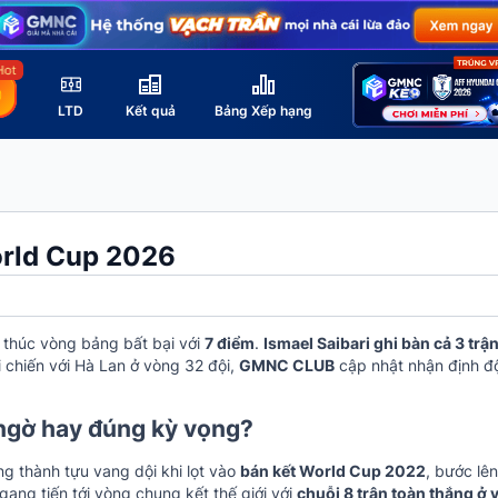
LTD
Kết quả
Bảng Xếp hạng
6
orld Cup 2026
thúc vòng bảng bất bại với
7 điểm
.
Ismael Saibari ghi bàn cả 3 trậ
i chiến với Hà Lan ở vòng 32 đội,
GMNC CLUB
cập nhật nhận định độ
ngờ hay đúng kỳ vọng?
ững thành tựu vang dội khi lọt vào
bán kết World Cup 2022
, bước lên
gang tiến tới vòng chung kết thế giới với
chuỗi 8 trận toàn thắng ở