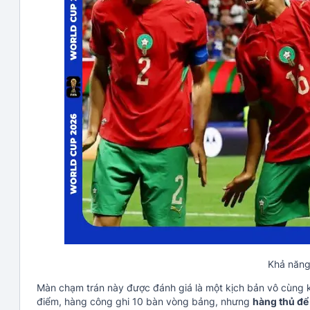
Khả năng
Màn chạm trán này được đánh giá là một kịch bản vô cùng k
điểm, hàng công ghi 10 bàn vòng bảng, nhưng
hàng thủ để 