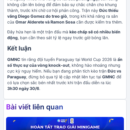
không cần lên bóng để đảm bảo sự chắc chắn cho khung
thành, trước khi chờ cơ hội phản công. Trận này
Đức thiếu
vắng Diego Gomez do treo giò
, trong khi khả năng ra sân
của
Omar Alderete và Ramon Sosa
cần được kiểm tra thêm.
Đây hứa hẹn là một trận đấu mà
kèo chấp sẽ có nhiều biến
động
, bạn cần theo sát tỷ lệ ngay trước giờ bóng lăn.
Kết luận
GMNC
tin rằng đội tuyển Paraguay tại World Cup 2026 là
ẩn
số thực sự của vòng knock-out
, không hào nhoáng nhưng
cực kỳ nguy hiểm. Nếu bạn đang phân tích kèo trận
Đức vs
Paraguay
, đừng bỏ qua tỷ lệ cập nhật liên tục tại
GMNC
để
có lựa chọn sắc bén nhất trước khi trận đấu diễn ra lúc
3h30 ngày 30/6
.
Bài viết liên quan