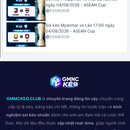
ngày 04/08/2026 - ASEAN Cup
03/08/2026
Soi kèo Myanmar vs Lào 17:00 ngày
04/08/2026 - ASEAN Cup
03/08/2026
GMMCKEO.CLUB
là
chuyên trang đáng tin cậy
chuyên cung
cấp tỷ lệ kèo, bảng kèo chi tiết, thông tin trước trận và
kinh
nghiệm soi kèo chuẩn
dành cho anh em đam mê cá cược thể
thao. Mọi dữ liệu đều được
cập nhật real-time
, giúp người chơi