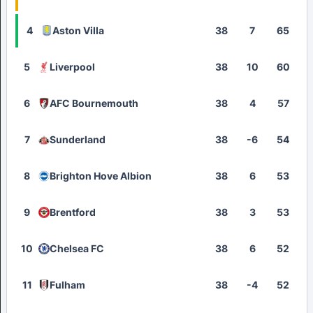
4
Aston Villa
38
7
65
5
Liverpool
38
10
60
6
AFC Bournemouth
38
4
57
7
Sunderland
38
-6
54
8
Brighton Hove Albion
38
6
53
9
Brentford
38
3
53
10
Chelsea FC
38
6
52
11
Fulham
38
-4
52