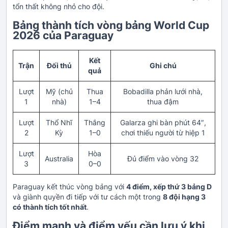
tổn thất không nhỏ cho đội.
Bảng thành tích vòng bảng World Cup
2026 của Paraguay
Kết
Trận
Đối thủ
Ghi chú
quả
Lượt
Mỹ (chủ
Thua
Bobadilla phản lưới nhà,
1
nhà)
1–4
thua đậm
Lượt
Thổ Nhĩ
Thắng
Galarza ghi bàn phút 64″,
2
Kỳ
1–0
chơi thiếu người từ hiệp 1
Lượt
Hòa
Australia
Đủ điểm vào vòng 32
3
0–0
Paraguay kết thúc vòng bảng với
4 điểm, xếp thứ 3 bảng D
và giành quyền đi tiếp với tư cách một trong
8 đội hạng 3
có thành tích tốt nhất
.
Điểm mạnh và điểm yếu cần lưu ý khi