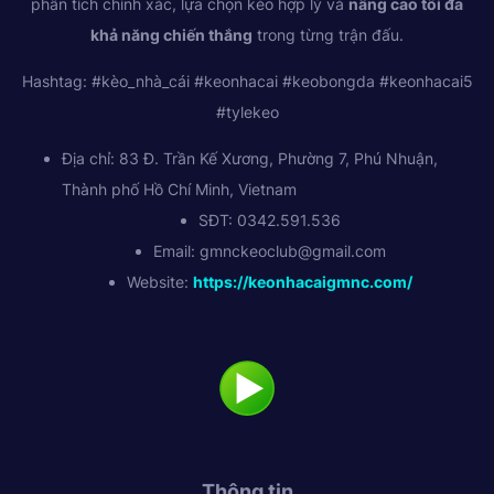
phân tích chính xác, lựa chọn kèo hợp lý và
nâng cao tối đa
khả năng chiến thắng
trong từng trận đấu.
Hashtag: #kèo_nhà_cái #keonhacai #keobongda #keonhacai5
#tylekeo
Địa chỉ: 83 Đ. Trần Kế Xương, Phường 7, Phú Nhuận,
Thành phố Hồ Chí Minh, Vietnam
SĐT: 0342.591.536
Email:
gmnckeoclub@gmail.com
Website:
https://keonhacaigmnc.com/
Thông tin