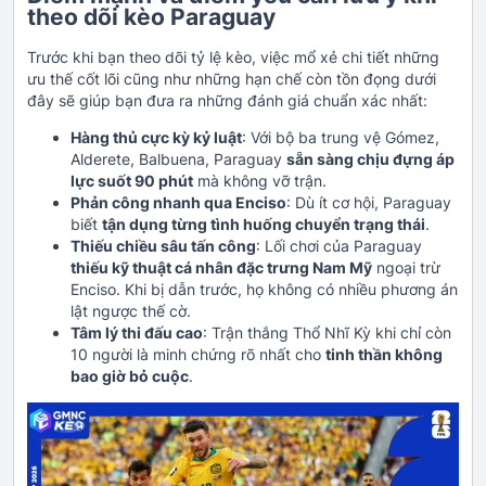
theo dõi kèo Paraguay
Trước khi bạn theo dõi tỷ lệ kèo, việc mổ xẻ chi tiết những
ưu thế cốt lõi cũng như những hạn chế còn tồn đọng dưới
đây sẽ giúp bạn đưa ra những đánh giá chuẩn xác nhất:
Hàng thủ cực kỳ kỷ luật
: Với bộ ba trung vệ Gómez,
Alderete, Balbuena, Paraguay
sẵn sàng chịu đựng áp
lực suốt 90 phút
mà không vỡ trận.
Phản công nhanh qua Enciso
: Dù ít cơ hội, Paraguay
biết
tận dụng từng tình huống chuyển trạng thái
.
Thiếu chiều sâu tấn công
: Lối chơi của Paraguay
thiếu kỹ thuật cá nhân đặc trưng Nam Mỹ
ngoại trừ
Enciso. Khi bị dẫn trước, họ không có nhiều phương án
lật ngược thế cờ.
Tâm lý thi đấu cao
: Trận thắng Thổ Nhĩ Kỳ khi chỉ còn
10 người là minh chứng rõ nhất cho
tinh thần không
bao giờ bỏ cuộc
.