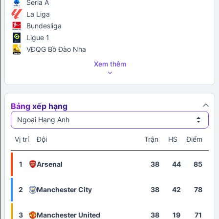
Seria A
La Liga
Bundesliga
Ligue 1
VĐQG Bồ Đào Nha
Xem thêm
Bảng xếp hạng
Ngoại Hạng Anh
Vị trí
Đội
Trận
HS
Điểm
1
Arsenal
38
44
85
2
Manchester City
38
42
78
3
Manchester United
38
19
71