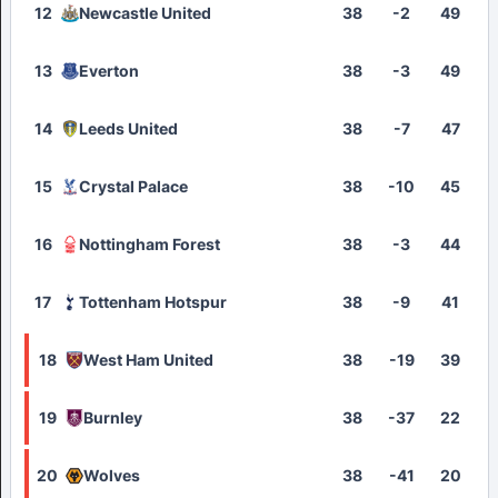
12
Newcastle United
38
-2
49
13
Everton
38
-3
49
14
Leeds United
38
-7
47
15
Crystal Palace
38
-10
45
16
Nottingham Forest
38
-3
44
17
Tottenham Hotspur
38
-9
41
18
West Ham United
38
-19
39
19
Burnley
38
-37
22
20
Wolves
38
-41
20