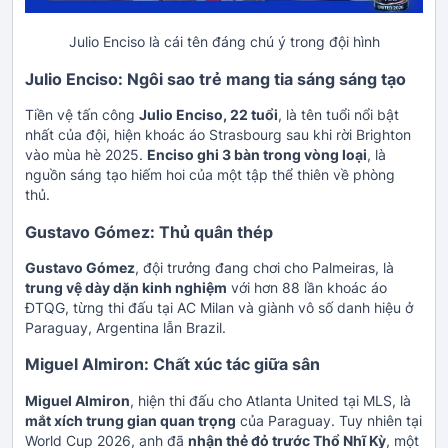
Julio Enciso là cái tên đáng chú ý trong đội hình
Julio Enciso: Ngôi sao trẻ mang tia sáng sáng tạo
Tiền vệ tấn công
Julio Enciso, 22 tuổi
, là tên tuổi nổi bật
nhất của đội, hiện khoác áo Strasbourg sau khi rời Brighton
vào mùa hè 2025.
Enciso ghi 3 bàn trong vòng loại
, là
nguồn sáng tạo hiếm hoi của một tập thể thiên về phòng
thủ.
Gustavo Gómez: Thủ quân thép
Gustavo Gómez
, đội trưởng đang chơi cho Palmeiras, là
trung vệ dày dặn kinh nghiệm
với hơn 88 lần khoác áo
ĐTQG, từng thi đấu tại AC Milan và giành vô số danh hiệu ở
Paraguay, Argentina lẫn Brazil.
Miguel Almiron: Chất xúc tác giữa sân
Miguel Almiron
, hiện thi đấu cho Atlanta United tại MLS, là
mắt xích trung gian quan trọng
của Paraguay. Tuy nhiên tại
World Cup 2026, anh đã
nhận thẻ đỏ trước Thổ Nhĩ Kỳ
, một