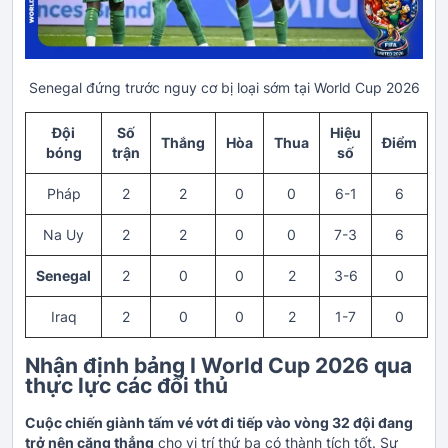
Senegal đứng trước nguy cơ bị loại sớm tại World Cup 2026
Đội
Số
Hiệu
Thắng
Hòa
Thua
Điểm
bóng
trận
số
Pháp
2
2
0
0
6-1
6
Na Uy
2
2
0
0
7-3
6
Senegal
2
0
0
2
3-6
0
Iraq
2
0
0
2
1-7
0
Nhận định bảng I World Cup 2026 qua
thực lực các đối thủ
Cuộc chiến giành tấm vé vớt đi tiếp vào vòng 32 đội đang
trở nên căng thẳng
cho vị trí thứ ba có thành tích tốt. Sự