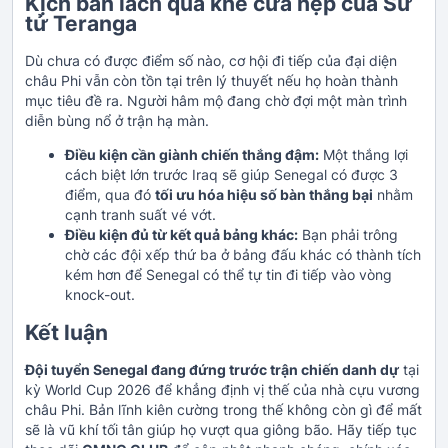
Kịch bản lách qua khe cửa hẹp của Sư
tử Teranga
Dù chưa có được điểm số nào, cơ hội đi tiếp của đại diện
châu Phi vẫn còn tồn tại trên lý thuyết nếu họ hoàn thành
mục tiêu đề ra. Người hâm mộ đang chờ đợi một màn trình
diễn bùng nổ ở trận hạ màn.
Điều kiện cần giành chiến thắng đậm:
Một thắng lợi
cách biệt lớn trước Iraq sẽ giúp Senegal có được 3
điểm, qua đó
tối ưu hóa hiệu số bàn thắng bại
nhằm
cạnh tranh suất vé vớt.
Điều kiện đủ từ kết quả bảng khác:
Bạn phải trông
chờ các đội xếp thứ ba ở bảng đấu khác có thành tích
kém hơn để Senegal có thể tự tin đi tiếp vào vòng
knock-out.
Kết luận
Đội tuyển Senegal đang đứng trước trận chiến danh dự
tại
kỳ World Cup 2026 để khẳng định vị thế của nhà cựu vương
châu Phi. Bản lĩnh kiên cường trong thế không còn gì để mất
sẽ là vũ khí tối tân giúp họ vượt qua giông bão. Hãy tiếp tục