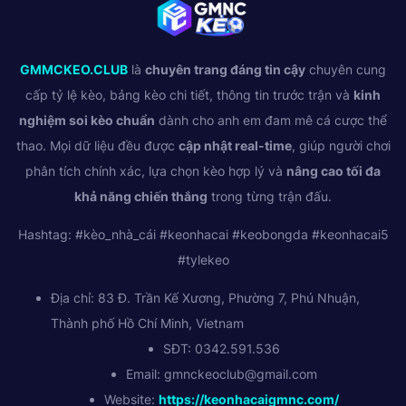
GMMCKEO.CLUB
là
chuyên trang đáng tin cậy
chuyên cung
cấp tỷ lệ kèo, bảng kèo chi tiết, thông tin trước trận và
kinh
nghiệm soi kèo chuẩn
dành cho anh em đam mê cá cược thể
thao. Mọi dữ liệu đều được
cập nhật real-time
, giúp người chơi
phân tích chính xác, lựa chọn kèo hợp lý và
nâng cao tối đa
khả năng chiến thắng
trong từng trận đấu.
Hashtag: #kèo_nhà_cái #keonhacai #keobongda #keonhacai5
#tylekeo
Địa chỉ: 83 Đ. Trần Kế Xương, Phường 7, Phú Nhuận,
Thành phố Hồ Chí Minh, Vietnam
SĐT: 0342.591.536
Email:
gmnckeoclub@gmail.com
Website:
https://keonhacaigmnc.com/