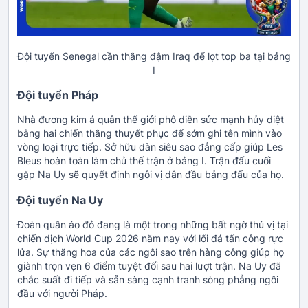
Đội tuyển Senegal cần thắng đậm Iraq để lọt top ba tại bảng
I
Đội tuyển Pháp
Nhà đương kim á quân thế giới phô diễn sức mạnh hủy diệt
bằng hai chiến thắng thuyết phục để sớm ghi tên mình vào
vòng loại trực tiếp. Sở hữu dàn siêu sao đẳng cấp giúp Les
Bleus hoàn toàn làm chủ thế trận ở bảng I. Trận đấu cuối
gặp Na Uy sẽ quyết định ngôi vị dẫn đầu bảng đấu của họ.
Đội tuyển Na Uy
Đoàn quân áo đỏ đang là một trong những bất ngờ thú vị tại
chiến dịch World Cup 2026 năm nay với lối đá tấn công rực
lửa. Sự thăng hoa của các ngôi sao trên hàng công giúp họ
giành trọn vẹn 6 điểm tuyệt đối sau hai lượt trận. Na Uy đã
chắc suất đi tiếp và sẵn sàng cạnh tranh sòng phẳng ngôi
đầu với người Pháp.