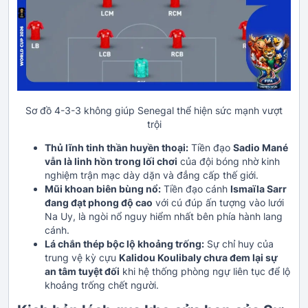
Sơ đồ 4-3-3 không giúp Senegal thể hiện sức mạnh vượt
trội
Thủ lĩnh tinh thần huyền thoại:
Tiền đạo
Sadio Mané
vẫn là linh hồn trong lối chơi
của đội bóng nhờ kinh
nghiệm trận mạc dày dặn và đẳng cấp thế giới.
Mũi khoan biên bùng nổ:
Tiền đạo cánh
Ismaïla Sarr
đang đạt phong độ cao
với cú đúp ấn tượng vào lưới
Na Uy, là ngòi nổ nguy hiểm nhất bên phía hành lang
cánh.
Lá chắn thép bộc lộ khoảng trống:
Sự chỉ huy của
trung vệ kỳ cựu
Kalidou Koulibaly chưa đem lại sự
an tâm tuyệt đối
khi hệ thống phòng ngự liên tục để lộ
khoảng trống chết người.