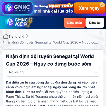
Đăng nhập
Đăng ký
Trang chủ
Nhận định đội tuyển Senegal tại World Cup 2026 – Nguy cơ
dừng bước sớm
Nhận định đội tuyển Senegal tại World
Cup 2026 – Nguy cơ dừng bước sớm
Nội dung
Đại diện ưu tú của bóng đá lục địa đen đang rơi vào hoàn
cảnh vô cùng hiểm nghèo tại ngày hội bóng đá lớn nhất
hành tinh.
Dưới sự chèo lái tạm quyền từ chiến lược gia
Pape Thiaw, Sư tử Teranga chưa thể tìm thấy niềm vui chiến
thắng khi liên tục phải nhận những kết quả bất lợi. Bài viết
phân tích sâu sắc từ
GMNC CLUB
sẽ mang lại góc nhìn trực