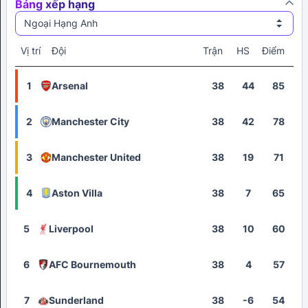
Bảng xếp hạng
Ngoại Hạng Anh
Vị trí
Đội
Trận
HS
Điểm
1
Arsenal
38
44
85
2
Manchester City
38
42
78
3
Manchester United
38
19
71
4
Aston Villa
38
7
65
5
Liverpool
38
10
60
6
AFC Bournemouth
38
4
57
7
Sunderland
38
-6
54