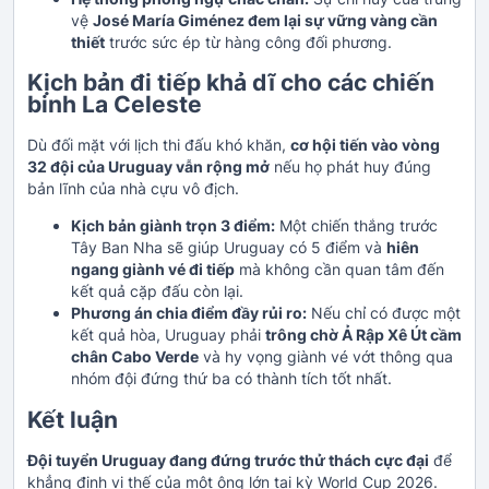
vệ
José María Giménez đem lại sự vững vàng cần
thiết
trước sức ép từ hàng công đối phương.
Kịch bản đi tiếp khả dĩ cho các chiến
binh La Celeste
Dù đối mặt với lịch thi đấu khó khăn,
cơ hội tiến vào vòng
32 đội của Uruguay vẫn rộng mở
nếu họ phát huy đúng
bản lĩnh của nhà cựu vô địch.
Kịch bản giành trọn 3 điểm:
Một chiến thắng trước
Tây Ban Nha sẽ giúp Uruguay có 5 điểm và
hiên
ngang giành vé đi tiếp
mà không cần quan tâm đến
kết quả cặp đấu còn lại.
Phương án chia điểm đầy rủi ro:
Nếu chỉ có được một
kết quả hòa, Uruguay phải
trông chờ Ả Rập Xê Út cầm
chân Cabo Verde
và hy vọng giành vé vớt thông qua
nhóm đội đứng thứ ba có thành tích tốt nhất.
Kết luận
Đội tuyển Uruguay đang đứng trước thử thách cực đại
để
khẳng định vị thế của một ông lớn tại kỳ World Cup 2026.