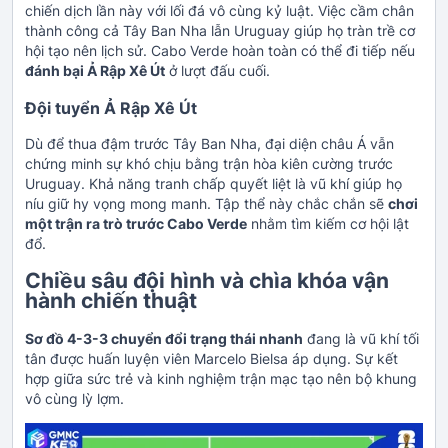
chiến dịch lần này với lối đá vô cùng kỷ luật. Việc cầm chân
thành công cả Tây Ban Nha lẫn Uruguay giúp họ tràn trề cơ
hội tạo nên lịch sử. Cabo Verde hoàn toàn có thể đi tiếp nếu
đánh bại Ả Rập Xê Út
ở lượt đấu cuối.
Đội tuyển Ả Rập Xê Út
Dù để thua đậm trước Tây Ban Nha, đại diện châu Á vẫn
chứng minh sự khó chịu bằng trận hòa kiên cường trước
Uruguay. Khả năng tranh chấp quyết liệt là vũ khí giúp họ
níu giữ hy vọng mong manh. Tập thể này chắc chắn sẽ
chơi
một trận ra trò trước Cabo Verde
nhằm tìm kiếm cơ hội lật
đổ.
Chiều sâu đội hình và chìa khóa vận
hành chiến thuật
Sơ đồ 4-3-3 chuyển đổi trạng thái nhanh
đang là vũ khí tối
tân được huấn luyện viên Marcelo Bielsa áp dụng. Sự kết
hợp giữa sức trẻ và kinh nghiệm trận mạc tạo nên bộ khung
vô cùng lỳ lợm.