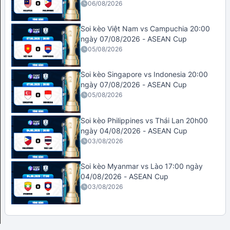
06/08/2026
Soi kèo Việt Nam vs Campuchia 20:00
ngày 07/08/2026 - ASEAN Cup
05/08/2026
Soi kèo Singapore vs Indonesia 20:00
ngày 07/08/2026 - ASEAN Cup
05/08/2026
Soi kèo Philippines vs Thái Lan 20h00
ngày 04/08/2026 - ASEAN Cup
03/08/2026
Soi kèo Myanmar vs Lào 17:00 ngày
04/08/2026 - ASEAN Cup
03/08/2026