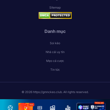
Sitemap
Danh mục
Soi kèo
Nhà cái uy tín
Mẹo cá cược
Tin tức
© 2026 https://gmnckeo.club. All rights reserved.