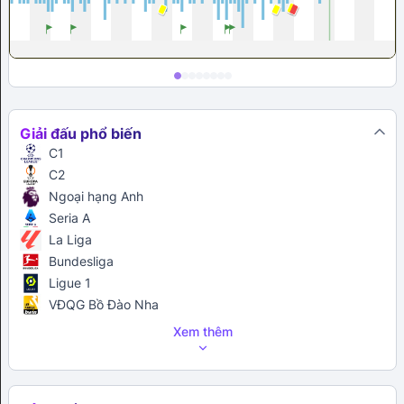
Giải đấu phổ biến
C1
C2
Ngoại hạng Anh
Seria A
La Liga
Bundesliga
Ligue 1
VĐQG Bồ Đào Nha
Xem thêm