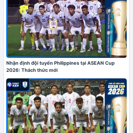
Nhận định đội tuyển Philippines tại ASEAN Cup
2026: Thách thức mới