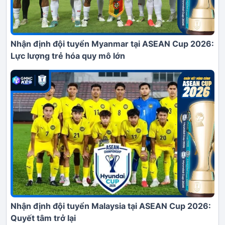
Nhận định đội tuyển Myanmar tại ASEAN Cup 2026:
Lực lượng trẻ hóa quy mô lớn
Nhận định đội tuyển Malaysia tại ASEAN Cup 2026:
Quyết tâm trở lại