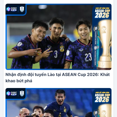
Nhận định đội tuyển Lào tại ASEAN Cup 2026: Khát
khao bứt phá