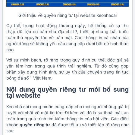
Giới thiệu về quyền riêng tư tại website Keonhacai
Cụ thể, trong hoạt động thường ngày, hệ thống có sự thu
thập dữ liệu cơ bản như địa chỉ IP, thiết bị nhưng bắt buộc
tuân thủ nguyên tắc về bảo mật. Các thông tin cá nhân của
người dùng sẽ không yêu cầu cung cấp dưới bất cứ hình thức
nào.
Với sự minh bạch, rõ ràng trong quy định cụ thể, độc giả sẽ
yên tâm hơn trong quá trình trải nghiệm. Từ đó cũng góp
phần xây dựng hình ảnh, sự uy tín của chuyên trang tin tức
bóng đá số 1 Việt Nam.
Nội dung quyền riêng tư mới bổ sung
tại website
Kèo nhà cái mong muốn cung cấp cho mọi người những giá trị
tuyệt vời nhất về mặt tin tức. Đi kèm với đó là sự thoải mái, an
toàn trong quá trình tìm kiếm thông tin của hội viên. Các điều
khoản
quyền riêng tư
đã được tối ưu và thiết lập rõ ràng như
sau: