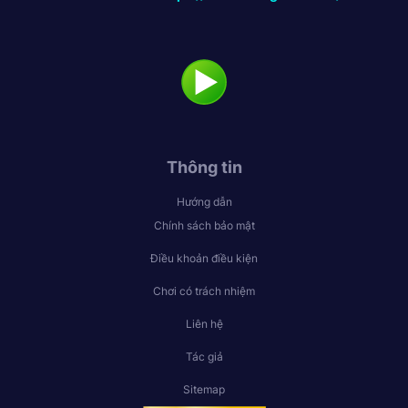
Thông tin
Hướng dẫn
Chính sách bảo mật
Điều khoản điều kiện
Chơi có trách nhiệm
Liên hệ
Tác giả
Sitemap