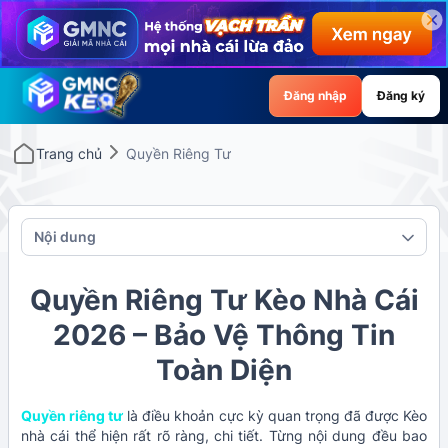
Đăng nhập
Đăng ký
Trang chủ
Quyền Riêng Tư
Nội dung
Quyền Riêng Tư Kèo Nhà Cái
2026 – Bảo Vệ Thông Tin
Toàn Diện
Quyền riêng tư
là điều khoản cực kỳ quan trọng đã được Kèo
nhà cái thể hiện rất rõ ràng, chi tiết. Từng nội dung đều bao