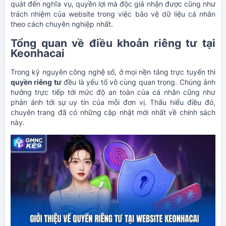
quát đến nghĩa vụ, quyền lợi mà độc giả nhận được cũng như
trách nhiệm của website trong việc bảo vệ dữ liệu cá nhân
theo cách chuyên nghiệp nhất.
Tổng quan về điều khoản riêng tư tại
Keonhacai
Trong kỷ nguyên công nghệ số, ở mọi nền tảng trực tuyến thì
quyền riêng tư
đều là yếu tố vô cùng quan trọng. Chúng ảnh
hưởng trực tiếp tới mức độ an toàn của cá nhân cũng như
phản ánh tới sự uy tín của mỗi đơn vị. Thấu hiểu điều đó,
chuyên trang đã có những cập nhật mới nhất về chính sách
này.