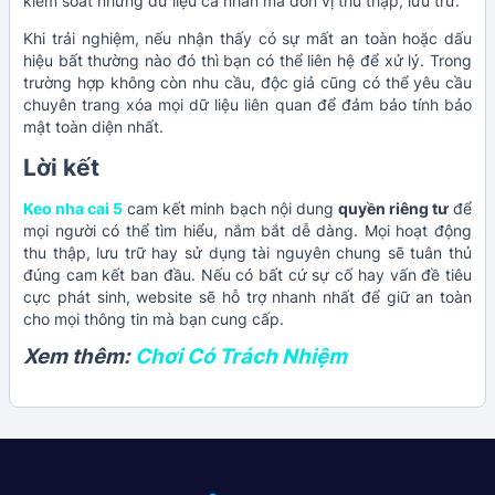
kiểm soát những dữ liệu cá nhân mà đơn vị thu thập, lưu trữ.
Khi trải nghiệm, nếu nhận thấy có sự mất an toàn hoặc dấu
hiệu bất thường nào đó thì bạn có thể liên hệ để xử lý. Trong
trường hợp không còn nhu cầu, độc giả cũng có thể yêu cầu
chuyên trang xóa mọi dữ liệu liên quan để đảm bảo tính bảo
mật toàn diện nhất.
Lời kết
Keo nha cai 5
cam kết minh bạch nội dung
quyền riêng tư
để
mọi người có thể tìm hiểu, nắm bắt dễ dàng. Mọi hoạt động
thu thập, lưu trữ hay sử dụng tài nguyên chung sẽ tuân thủ
đúng cam kết ban đầu. Nếu có bất cứ sự cố hay vấn đề tiêu
cực phát sinh, website sẽ hỗ trợ nhanh nhất để giữ an toàn
cho mọi thông tin mà bạn cung cấp.
Xem thêm:
Chơi Có Trách Nhiệm