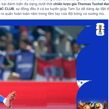
 bài đánh biên đa dạng dưới thời
chiến lược gia Thomas Tuchel đa
C CLUB
, sự đồng đều ở cả ba tuyến giúp Tam Sư dễ dàng áp đặt t
gày ra quân hoàn toàn nằm trong tầm tay của đội bóng xứ sương mù.