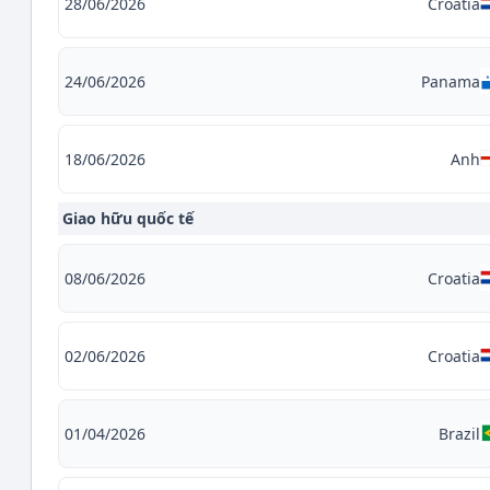
28/06/2026
Croatia
24/06/2026
Panama
18/06/2026
Anh
Giao hữu quốc tế
08/06/2026
Croatia
02/06/2026
Croatia
01/04/2026
Brazil