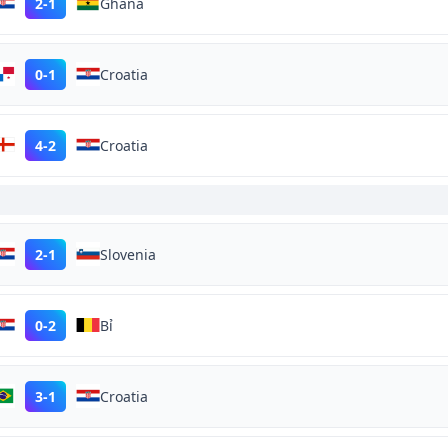
2
-
1
Ghana
0
-
1
Croatia
4
-
2
Croatia
2
-
1
Slovenia
0
-
2
Bỉ
3
-
1
Croatia