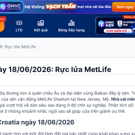
LTD
Kết quả
Bảng Xếp hạng
6: Rực lửa MetLife
ày 18/06/2026: Rực lửa MetLife
a đương kim á quân châu Âu và đại diện vùng Balkan đầy lỳ lợm. T
g của sân vận động MetLife Stadium tại New Jersey, Mỹ.
Nhà cái niê
iá vượt trội về dàn siêu sao đang ở độ chín sự nghiệp. Phân tích dữ 
ơi ở những khoảnh khắc ngôi sao sẽ giúp cửa trên giành ưu thế.
Croatia ngày 18/06/2026
 hành tinh với một đội hình đắt giá bậc nhất cùng khát khao xưng 