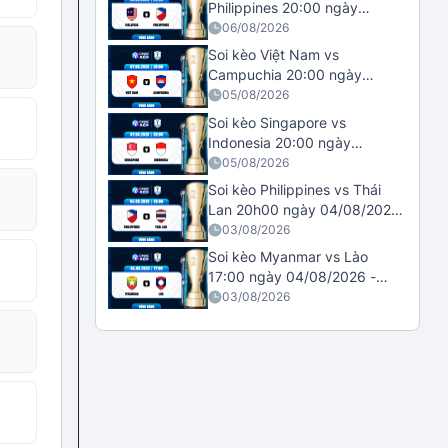
Philippines 20:00 ngày
08/08/2026 - ASEAN Cup
06/08/2026
Soi kèo Việt Nam vs
Campuchia 20:00 ngày
07/08/2026 - ASEAN Cup
05/08/2026
Soi kèo Singapore vs
Indonesia 20:00 ngày
07/08/2026 - ASEAN Cup
05/08/2026
Soi kèo Philippines vs Thái
Lan 20h00 ngày 04/08/2026
- ASEAN Cup
03/08/2026
Soi kèo Myanmar vs Lào
17:00 ngày 04/08/2026 -
ASEAN Cup
03/08/2026