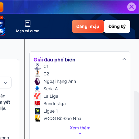
Đăng nhập
Đăng ký
Mẹo cá cược
Giải đấu phổ biến
C1
C2
Ngoại hạng Anh
Seria A
rận
La Liga
m yết
Bundesliga
liệu
Ligue 1
VĐQG Bồ Đào Nha
Xem thêm
vương