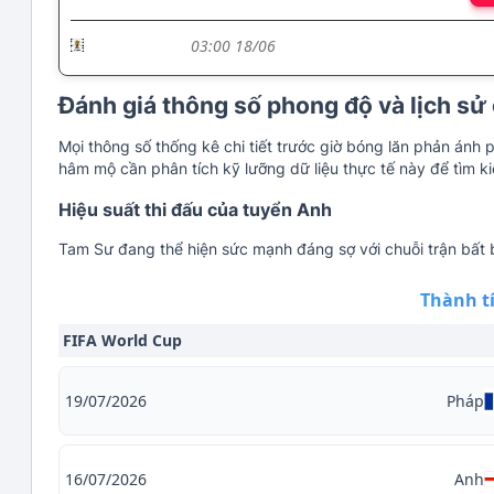
FIFA World Cup
03:00
18/06
Đánh giá thông số phong độ và lịch sử
Mọi thông số thống kê chi tiết trước giờ bóng lăn phản ánh
hâm mộ cần phân tích kỹ lưỡng dữ liệu thực tế này để tìm ki
Hiệu suất thi đấu của tuyển Anh
Tam Sư đang thể hiện sức mạnh đáng sợ với chuỗi trận bất b
Thành t
FIFA World Cup
19/07/2026
Pháp
16/07/2026
Anh