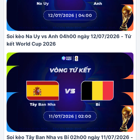
Soi kèo Na Uy vs Anh 04h00 ngày 12/07/2026 - Tứ
kết World Cup 2026
Soi kèo Tây Ban Nha vs Bỉ 02h00 ngày 11/07/2026 -