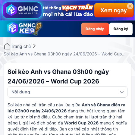
Đăng nhập
Đăng ký
Trang chủ
Soi kèo Anh vs Ghana 03h00 ngày 24/06/2026 – World Cup
2026
Soi kèo Anh vs Ghana 03h00 ngày
24/06/2026 – World Cup 2026
Nội dung
Soi kèo nhà cái trận cầu nảy lửa giữa
Anh và Ghana diễn ra
lúc 03h00 ngày 24/06/2026
đang thu hút lượng quan tâm
kỷ lục từ giới mộ điệu. Cuộc chạm trán tại lượt trận thứ hai
bảng L giải vô địch bóng đá
World Cup 2026
mang ý nghĩa
quyết định tấm vé đi tiếp. Bạn có thể cập nhật thông tin
phân tích chuẩn xác từng phút tại hệ thống dữ liệu của