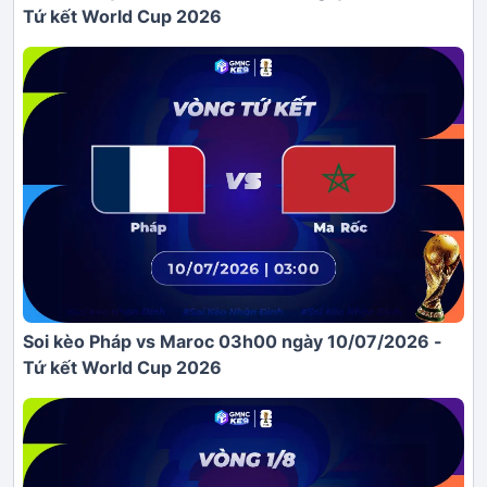
Tứ kết World Cup 2026
Soi kèo Pháp vs Maroc 03h00 ngày 10/07/2026 -
Tứ kết World Cup 2026