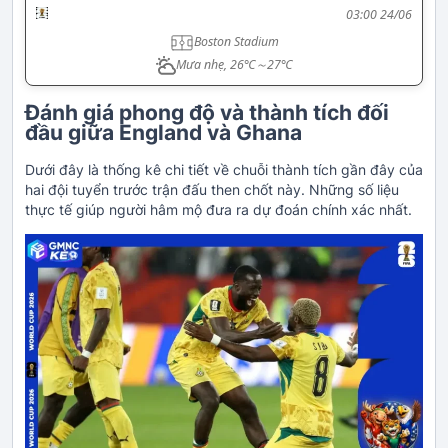
FIFA World Cup
03:00
24/06
Boston Stadium
Mưa nhẹ, 26℃～27℃
Đánh giá phong độ và thành tích đối
đầu giữa England và Ghana
Dưới đây là thống kê chi tiết về chuỗi thành tích gần đây của
hai đội tuyển trước trận đấu then chốt này. Những số liệu
thực tế giúp người hâm mộ đưa ra dự đoán chính xác nhất.