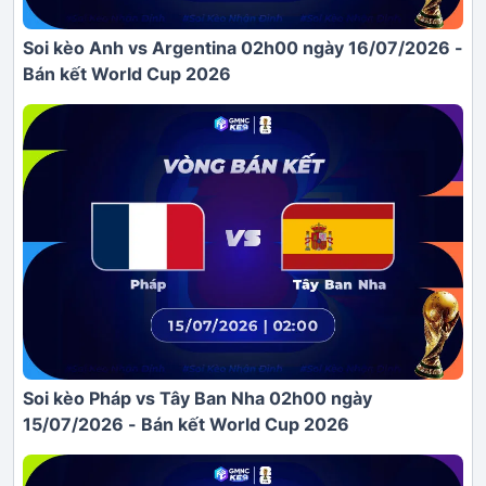
Soi kèo Anh vs Argentina 02h00 ngày 16/07/2026 -
Bán kết World Cup 2026
Soi kèo Pháp vs Tây Ban Nha 02h00 ngày
15/07/2026 - Bán kết World Cup 2026