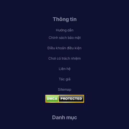
Thông tin
Hướng dẫn
Chính sách bảo mật
Điều khoản điều kiện
Chơi có trách nhiệm
Liên hệ
Tác giả
Sitemap
Danh mục