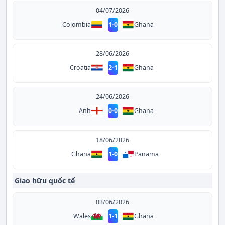
04/07/2026
Colombia
1
-
0
Ghana
28/06/2026
Croatia
2
-
1
Ghana
24/06/2026
Anh
0
-
0
Ghana
18/06/2026
Ghana
1
-
0
Panama
Giao hữu quốc tế
03/06/2026
Wales
1
-
1
Ghana