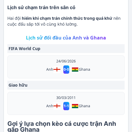
Lịch sử chạm trán trên sân cỏ
Hai đội
hiếm khi chạm trán chính thức trong quá khứ
nên
cuộc đấu sắp tới vô cùng khó lường.
Lịch sử đối đầu của Anh và Ghana
FIFA World Cup
24/06/2026
Anh
0
-
0
Ghana
Giao hữu
30/03/2011
Anh
1
-
1
Ghana
Gợi ý lựa chọn kèo cá cược trận Anh
gặp Ghana