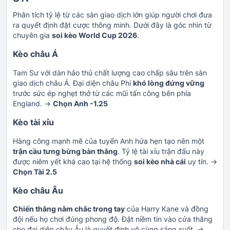
Phân tích tỷ lệ từ các sàn giao dịch lớn giúp người chơi đưa
ra quyết định đặt cược thông minh. Dưới đây là góc nhìn từ
chuyên gia
soi kèo World Cup 2026
.
Kèo châu Á
Tam Sư với dàn hảo thủ chất lượng cao chấp sâu trên sàn
giao dịch châu Á. Đại diện châu Phi
khó lòng đứng vững
trước sức ép nghẹt thở từ các mũi tấn công bên phía
England. ->
Chọn Anh -1.25
Kèo tài xỉu
Hàng công mạnh mẽ của tuyển Anh hứa hẹn tạo nên một
trận cầu tưng bừng bàn thắng
. Tỷ lệ tài xỉu trận đấu này
được niêm yết khá cao tại hệ thống
soi kèo nhà cái
uy tín. ->
Chọn Tài 2.5
Kèo châu Âu
Chiến thắng nằm chắc trong tay
của Harry Kane và đồng
đội nếu họ chơi đúng phong độ. Đặt niềm tin vào cửa thắng
cho đại diện châu Âu là quyết định vô cùng sáng suốt. ->