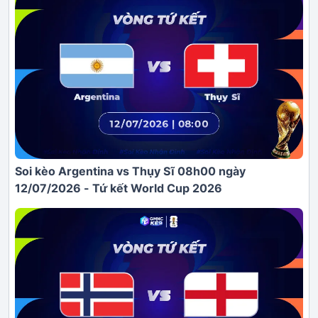
Soi kèo Argentina vs Thụy Sĩ 08h00 ngày
12/07/2026 - Tứ kết World Cup 2026