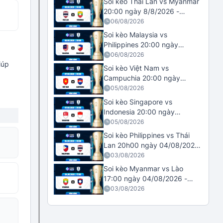
Soi kèo Thái Lan vs Myanmar
20:00 ngày 8/8/2026 -
ASEAN Cup
06/08/2026
Soi kèo Malaysia vs
Philippines 20:00 ngày
08/08/2026 - ASEAN Cup
06/08/2026
iúp
Soi kèo Việt Nam vs
Campuchia 20:00 ngày
07/08/2026 - ASEAN Cup
05/08/2026
Soi kèo Singapore vs
Indonesia 20:00 ngày
07/08/2026 - ASEAN Cup
05/08/2026
Soi kèo Philippines vs Thái
Lan 20h00 ngày 04/08/2026
- ASEAN Cup
03/08/2026
Soi kèo Myanmar vs Lào
17:00 ngày 04/08/2026 -
ASEAN Cup
03/08/2026