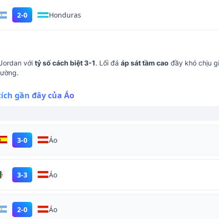
2
-
0
Honduras
Jordan với
tỷ số cách biệt 3-1
. Lối đá
áp sát tầm cao
đầy khó chịu g
hường.
ích gần đây của Áo
3
-
0
Áo
3
-
3
Áo
2
-
0
Áo