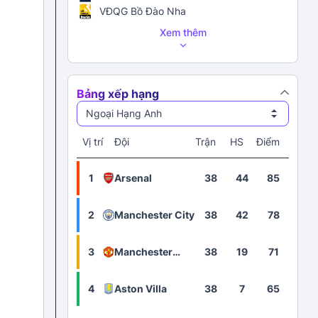
VĐQG Bồ Đào Nha
Xem thêm
Bảng xếp hạng
Ngoại Hạng Anh
Vị trí
Đội
Trận
HS
Điểm
1
Arsenal
38
44
85
2
Manchester City
38
42
78
3
Manchester
38
19
71
United
4
Aston Villa
38
7
65