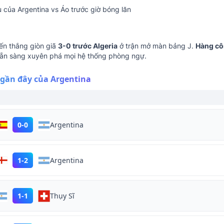
 của Argentina vs Áo trước giờ bóng lăn
ến thắng giòn giã
3-0 trước Algeria
ở trận mở màn bảng J.
Hàng c
 sẵn sàng xuyên phá mọi hệ thống phòng ngự.
 gần đây của Argentina
0
-
0
Argentina
1
-
2
Argentina
1
-
1
Thụy Sĩ