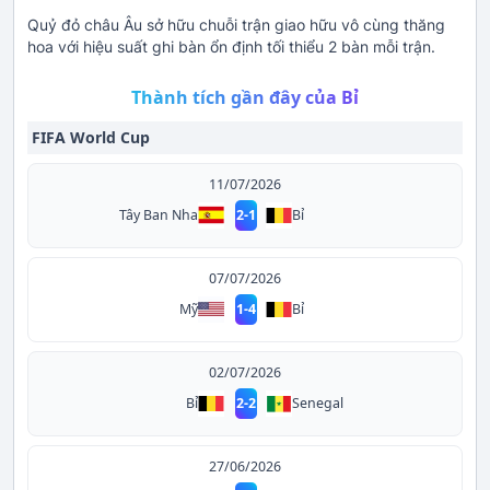
Quỷ đỏ châu Âu sở hữu chuỗi trận giao hữu vô cùng thăng
hoa với hiệu suất ghi bàn ổn định tối thiểu 2 bàn mỗi trận.
Thành tích gần đây của Bỉ
FIFA World Cup
11/07/2026
Tây Ban Nha
2
-
1
Bỉ
07/07/2026
Mỹ
1
-
4
Bỉ
02/07/2026
Bỉ
2
-
2
Senegal
27/06/2026