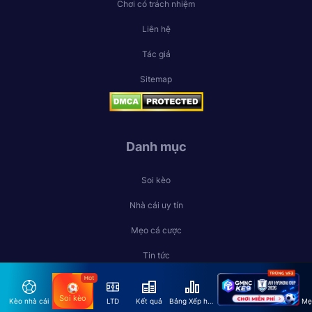
Chơi có trách nhiệm
Liên hệ
Tác giả
Sitemap
Danh mục
Soi kèo
Nhà cái uy tín
Mẹo cá cược
Tin tức
Soi kèo
Kèo nhà cái
LTD
Kết quả
Bảng Xếp hạng
Mẹ