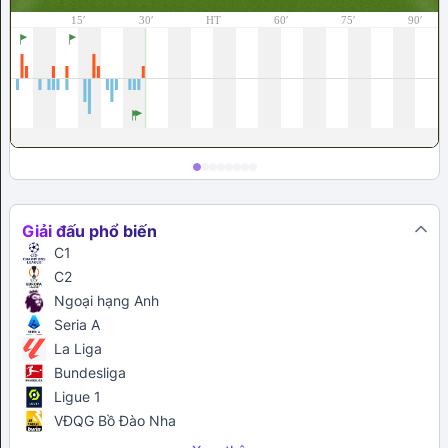
Giải đấu phổ biến
C1
C2
Ngoại hạng Anh
Seria A
La Liga
Bundesliga
Ligue 1
VĐQG Bồ Đào Nha