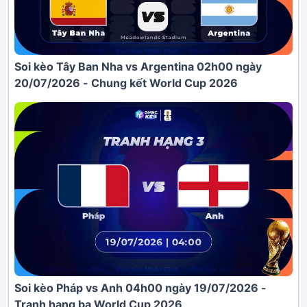
Soi kèo Tây Ban Nha vs Argentina 02h00 ngày
20/07/2026 - Chung kết World Cup 2026
Soi kèo Pháp vs Anh 04h00 ngày 19/07/2026 -
Tranh hạng ba World Cup 2026