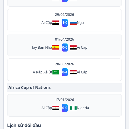
29/05/2026
Ai Cập
1
-
0
Nga
01/04/2026
Tây Ban Nha
0
-
0
Ai Cập
28/03/2026
Ả Rập Xê Út
0
-
4
Ai Cập
Africa Cup of Nations
17/01/2026
Ai Cập
0
-
0
Nigeria
Lịch sử đối đầu