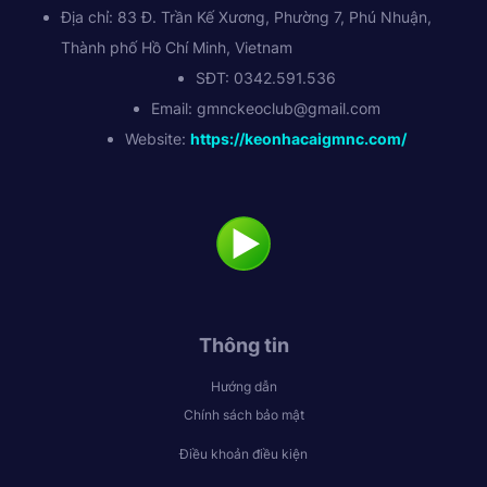
Địa chỉ: 83 Đ. Trần Kế Xương, Phường 7, Phú Nhuận,
Thành phố Hồ Chí Minh, Vietnam
SĐT: 0342.591.536
Email:
gmnckeoclub@gmail.com
Website:
https://keonhacaigmnc.com/
Thông tin
Hướng dẫn
Chính sách bảo mật
Điều khoản điều kiện