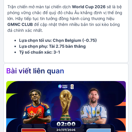
Trận chiến mở màn tại chiến dịch
World Cup 2026
sẽ là bệ
phóng vững chắc để quỷ đỏ châu Âu khẳng định vị thế ông
lớn. Hãy tiếp tục tin tưởng đồng hành cùng thương hiệu
GMNC CLUB
để cập nhật thêm nhiều bản tin soi kèo bóng
đá chính xác nhất.
Lựa chọn tối ưu: Chọn Belgium (-0.75)
Lựa chọn phụ: Tài 2.75 bàn thắng
Tỷ số chuẩn xác: 3-1
Bài viết liên quan