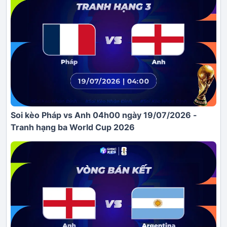
Soi kèo Pháp vs Anh 04h00 ngày 19/07/2026 -
Tranh hạng ba World Cup 2026