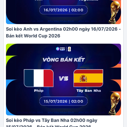
Soi kèo Anh vs Argentina 02h00 ngày 16/07/2026 -
Bán kết World Cup 2026
Soi kèo Pháp vs Tây Ban Nha 02h00 ngày