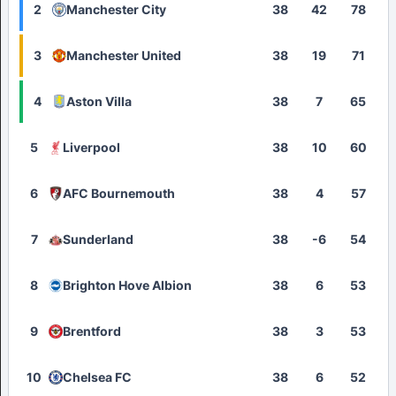
2
Manchester City
38
42
78
3
Manchester United
38
19
71
4
Aston Villa
38
7
65
5
Liverpool
38
10
60
6
AFC Bournemouth
38
4
57
7
Sunderland
38
-6
54
8
Brighton Hove Albion
38
6
53
9
Brentford
38
3
53
10
Chelsea FC
38
6
52