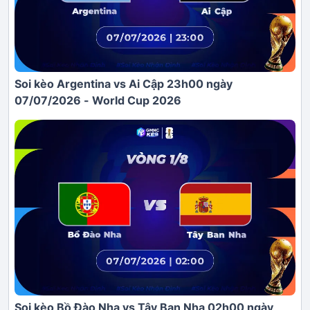
Soi kèo Argentina vs Ai Cập 23h00 ngày
07/07/2026 - World Cup 2026
Soi kèo Bồ Đào Nha vs Tây Ban Nha 02h00 ngày