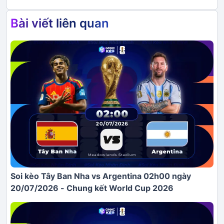
Bài viết liên quan
Soi kèo Tây Ban Nha vs Argentina 02h00 ngày
20/07/2026 - Chung kết World Cup 2026