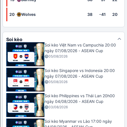
20
Wolves
38
-41
20
Soi kèo
Soi kèo Việt Nam vs Campuchia 20:00
ngày 07/08/2026 - ASEAN Cup
05/08/2026
Soi kèo Singapore vs Indonesia 20:00
ngày 07/08/2026 - ASEAN Cup
05/08/2026
Soi kèo Philippines vs Thái Lan 20h00
ngày 04/08/2026 - ASEAN Cup
03/08/2026
Soi kèo Myanmar vs Lào 17:00 ngày
04/08/2026 - ASEAN Cup