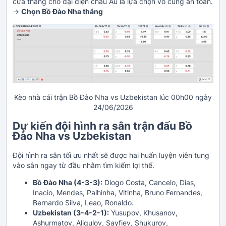
cửa thắng cho đại diện châu Âu là lựa chọn vô cùng an toàn.
->
Chọn Bồ Đào Nha thắng
Kèo nhà cái trận Bồ Đào Nha vs Uzbekistan lúc 00h00 ngày
24/06/2026
Dự kiến đội hình ra sân trận đấu Bồ
Đào Nha vs Uzbekistan
Đội hình ra sân tối ưu nhất sẽ được hai huấn luyện viên tung
vào sân ngay từ đầu nhằm tìm kiếm lợi thế.
Bồ Đào Nha (4-3-3):
Diogo Costa, Cancelo, Dias,
Inacio, Mendes, Palhinha, Vitinha, Bruno Fernandes,
Bernardo Silva, Leao, Ronaldo.
Uzbekistan (3-4-2-1):
Yusupov, Khusanov,
Ashurmatov, Aliqulov, Sayfiev, Shukurov,