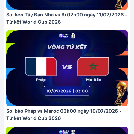
Soi kèo Tây Ban Nha vs Bỉ 02h00 ngày 11/07/2026 -
Tứ kết World Cup 2026
Soi kèo Pháp vs Maroc 03h00 ngày 10/07/2026 -
Tứ kết World Cup 2026