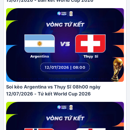
15/07/2026 - Bán kết World Cup 2026
Soi kèo Argentina vs Thụy Sĩ 08h00 ngày
12/07/2026 - Tứ kết World Cup 2026