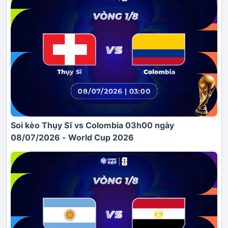
Soi kèo Thụy Sĩ vs Colombia 03h00 ngày
08/07/2026 - World Cup 2026