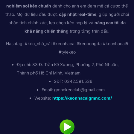
nghiệm soi kèo chuẩn
dành cho anh em đam mê cá cược thể
thao. Mọi dữ liệu đều được
cập nhật real-time
, giúp người chơi
phân tích chính xác, lựa chọn kèo hợp lý và
nâng cao tối đa
khả năng chiến thắng
trong từng trận đấu.
Hashtag: #kèo_nhà_cái #keonhacai #keobongda #keonhacai5
#tylekeo
Địa chỉ: 83 Đ. Trần Kế Xương, Phường 7, Phú Nhuận,
Thành phố Hồ Chí Minh, Vietnam
SĐT: 0342.591.536
Email:
gmnckeoclub@gmail.com
Website:
https://keonhacaigmnc.com/