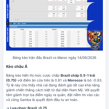
Bảng kèo trận đấu Brazil vs Maroc ngày 14/06/2026
Kèo châu Á
Bảng kèo hiển thị mức cược chấp
Brazil
chấp 0.5-1 trái
(0.75)
với điểm ăn cửa trên là 0.81 và
Morocco
là bỏ -0.93.
Tỷ lệ này cho thấy nhà cái đang đánh giá rất cao khả năng
giành chiến thắng cách biệt từ đại diện Nam Mỹ. Với quyết
tâm giành trọn ba điểm ngày ra quân, đặt niềm tin vào các
vũ công Samba là quyết định đầu tư an toàn.
->
Lựa chọn: Brazil -0.75