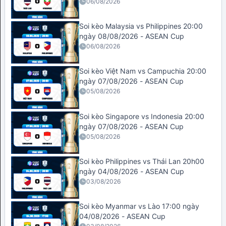
06/08/2026
Soi kèo Malaysia vs Philippines 20:00
ngày 08/08/2026 - ASEAN Cup
06/08/2026
Soi kèo Việt Nam vs Campuchia 20:00
ngày 07/08/2026 - ASEAN Cup
05/08/2026
Soi kèo Singapore vs Indonesia 20:00
ngày 07/08/2026 - ASEAN Cup
05/08/2026
Soi kèo Philippines vs Thái Lan 20h00
ngày 04/08/2026 - ASEAN Cup
03/08/2026
Soi kèo Myanmar vs Lào 17:00 ngày
04/08/2026 - ASEAN Cup