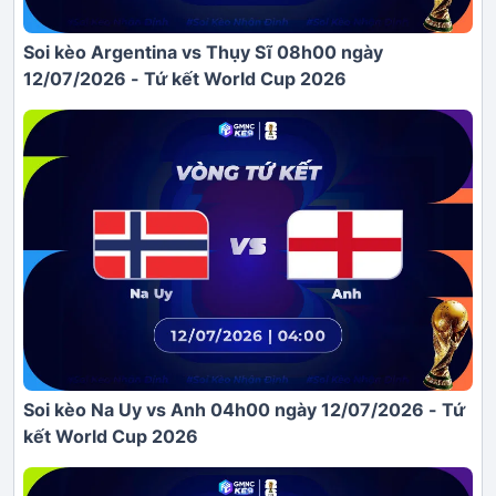
Soi kèo Argentina vs Thụy Sĩ 08h00 ngày
12/07/2026 - Tứ kết World Cup 2026
Soi kèo Na Uy vs Anh 04h00 ngày 12/07/2026 - Tứ
kết World Cup 2026