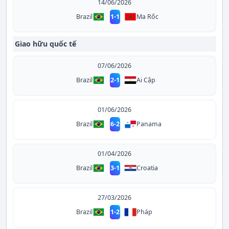
14/06/2026
Brazil
1
-
1
Ma Rốc
Giao hữu quốc tế
07/06/2026
Brazil
2
-
1
Ai Cập
01/06/2026
Brazil
6
-
2
Panama
01/04/2026
Brazil
3
-
1
Croatia
27/03/2026
Brazil
1
-
2
Pháp