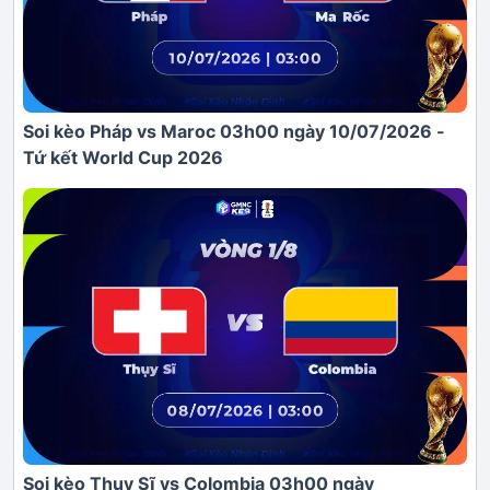
Soi kèo Pháp vs Maroc 03h00 ngày 10/07/2026 -
Tứ kết World Cup 2026
Soi kèo Thụy Sĩ vs Colombia 03h00 ngày