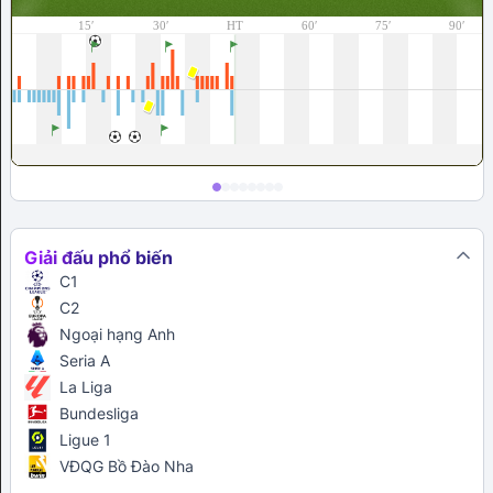
Giải đấu phổ biến
C1
C2
Ngoại hạng Anh
Seria A
La Liga
Bundesliga
Ligue 1
VĐQG Bồ Đào Nha