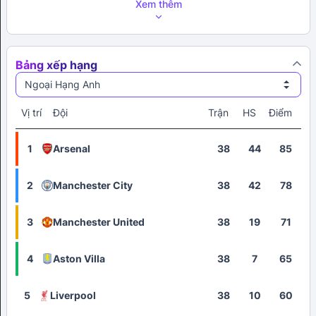
Xem thêm
Bảng xếp hạng
Ngoại Hạng Anh
Vị trí
Đội
Trận
HS
Điểm
1
Arsenal
38
44
85
2
Manchester City
38
42
78
3
Manchester United
38
19
71
4
Aston Villa
38
7
65
5
Liverpool
38
10
60