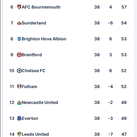
6
AFC Bournemouth
38
4
57
7
Sunderland
38
-6
54
8
Brighton Hove Albion
38
6
53
9
Brentford
38
3
53
10
Chelsea FC
38
6
52
11
Fulham
38
-4
52
12
Newcastle United
38
-2
49
13
Everton
38
-3
49
14
Leeds United
38
-7
47