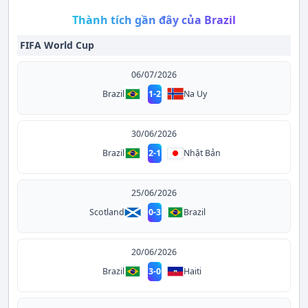
Thành tích gần đây của Brazil
FIFA World Cup
06/07/2026
Brazil
1
-
2
Na Uy
30/06/2026
Nhật Bản
Brazil
2
-
1
25/06/2026
Scotland
0
-
3
Brazil
20/06/2026
Brazil
3
-
0
Haiti