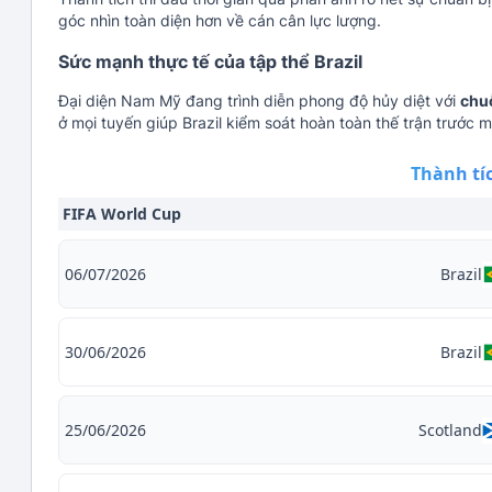
góc nhìn toàn diện hơn về cán cân lực lượng.
Sức mạnh thực tế của tập thể Brazil
Đại diện Nam Mỹ đang trình diễn phong độ hủy diệt với
chuỗ
ở mọi tuyến giúp Brazil kiểm soát hoàn toàn thế trận trước mọ
Thành tíc
FIFA World Cup
06/07/2026
Brazil
30/06/2026
Brazil
25/06/2026
Scotland