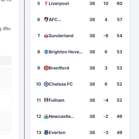
5
Liverpool
38
10
60
6
AFC
38
4
57
Bournemouth
g đều
7
Sunderland
38
-6
54
8
Brighton Hove
38
6
53
Albion
9
Brentford
38
3
53
10
Chelsea FC
38
6
52
11
Fulham
38
-4
52
12
Newcastle
38
-2
49
United
13
Everton
38
-3
49