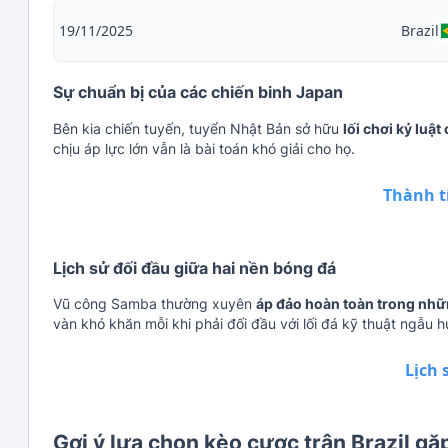
19/11/2025
Brazil
Sự chuẩn bị của các chiến binh Japan
Bên kia chiến tuyến, tuyển Nhật Bản sở hữu
lối chơi kỷ luậ
chịu áp lực lớn vẫn là bài toán khó giải cho họ.
Thành t
Không có dữ liệu
Lịch sử đối đầu giữa hai nền bóng đá
Vũ công Samba thường xuyên
áp đảo hoàn toàn trong nhữ
vàn khó khăn mỗi khi phải đối đầu với lối đá kỹ thuật ngẫu
Lịch 
Không có dữ liệu
Gợi ý lựa chọn kèo cược trận Brazil gặ