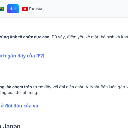
1
-
1
Tunisia
t cùng tính tổ chức cực cao
. Dù vậy, điểm yếu về mặt thể hình và kh
ích gần đây của [F2]
ng lần chạm trán
trước đây với đại diện châu Á. Nhật Bản luôn gặp 
 hứng của đối phương.
sử đối đầu của và
p Japan