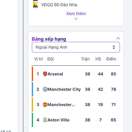
VĐQG Bồ Đào Nha
Xem thêm
Bảng xếp hạng
Ngoại Hạng Anh
Vị trí
Đội
Trận
HS
Điểm
1
Arsenal
38
44
85
2
Manchester City
38
42
78
3
Manchester
38
19
71
United
4
Aston Villa
38
7
65
 sẽ có