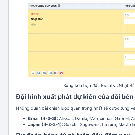
Bảng kèo trận đấu Brazil vs Nhật B
Đội hình xuất phát dự kiến của đôi bên
Những quân bài chiến lược quan trọng nhất sẽ được tung và
Brazil (4-3-3):
Alisson, Danilo, Marquinhos, Gabriel, 
Japan (4-2-3-1):
Suzuki, Sugawara, Itakura, Machida,