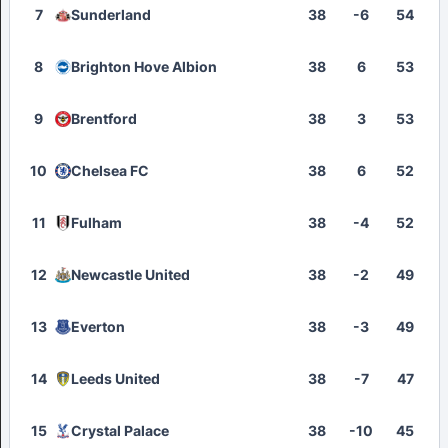
7
Sunderland
38
-6
54
8
Brighton Hove Albion
38
6
53
9
Brentford
38
3
53
10
Chelsea FC
38
6
52
11
Fulham
38
-4
52
12
Newcastle United
38
-2
49
13
Everton
38
-3
49
14
Leeds United
38
-7
47
15
Crystal Palace
38
-10
45