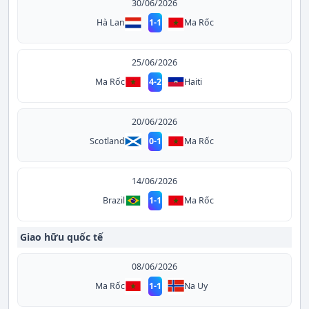
30/06/2026
Hà Lan
1
-
1
Ma Rốc
25/06/2026
Ma Rốc
4
-
2
Haiti
20/06/2026
Scotland
0
-
1
Ma Rốc
14/06/2026
Brazil
1
-
1
Ma Rốc
Giao hữu quốc tế
08/06/2026
Ma Rốc
1
-
1
Na Uy