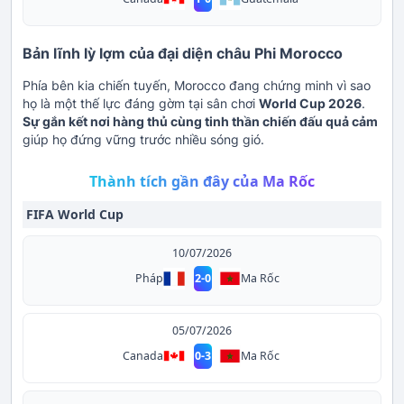
Bản lĩnh lỳ lợm của đại diện châu Phi Morocco
Phía bên kia chiến tuyến, Morocco đang chứng minh vì sao
họ là một thế lực đáng gờm tại sân chơi
World Cup 2026
.
Sự gắn kết nơi hàng thủ cùng tinh thần chiến đấu quả cảm
giúp họ đứng vững trước nhiều sóng gió.
Thành tích gần đây của Ma Rốc
FIFA World Cup
10/07/2026
Pháp
2
-
0
Ma Rốc
05/07/2026
Canada
0
-
3
Ma Rốc