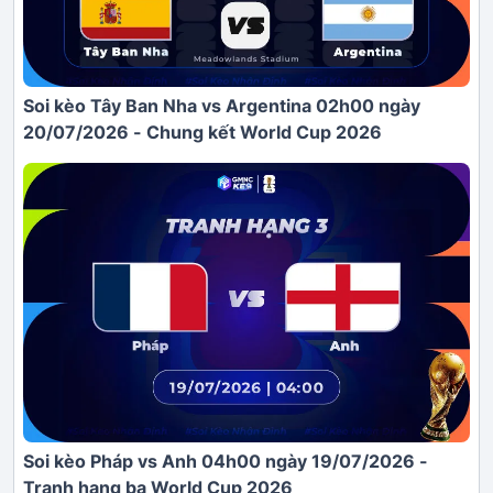
Soi kèo Tây Ban Nha vs Argentina 02h00 ngày
20/07/2026 - Chung kết World Cup 2026
Soi kèo Pháp vs Anh 04h00 ngày 19/07/2026 -
Tranh hạng ba World Cup 2026