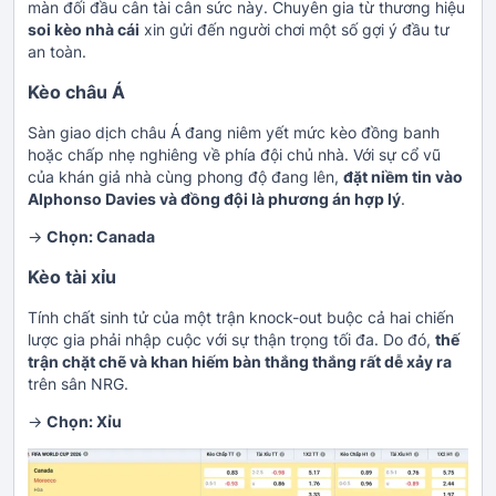
màn đối đầu cân tài cân sức này. Chuyên gia từ thương hiệu
soi kèo nhà cái
xin gửi đến người chơi một số gợi ý đầu tư
an toàn.
Kèo châu Á
Sàn giao dịch châu Á đang niêm yết mức kèo đồng banh
hoặc chấp nhẹ nghiêng về phía đội chủ nhà. Với sự cổ vũ
của khán giả nhà cùng phong độ đang lên,
đặt niềm tin vào
Alphonso Davies và đồng đội là phương án hợp lý
.
->
Chọn: Canada
Kèo tài xỉu
Tính chất sinh tử của một trận knock-out buộc cả hai chiến
lược gia phải nhập cuộc với sự thận trọng tối đa. Do đó,
thế
trận chặt chẽ và khan hiếm bàn thắng thắng rất dễ xảy ra
trên sân NRG.
->
Chọn: Xỉu