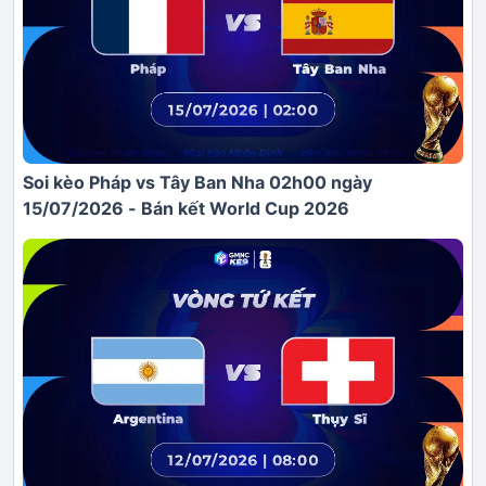
Soi kèo Pháp vs Tây Ban Nha 02h00 ngày
15/07/2026 - Bán kết World Cup 2026