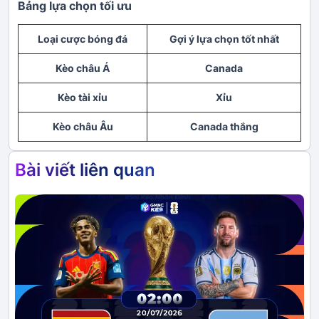
Bảng lựa chọn tối ưu
Loại cược bóng đá
Gợi ý lựa chọn tốt nhất
Kèo châu Á
Canada
Kèo tài xỉu
Xỉu
Kèo châu Âu
Canada thắng
Bài viết liên quan