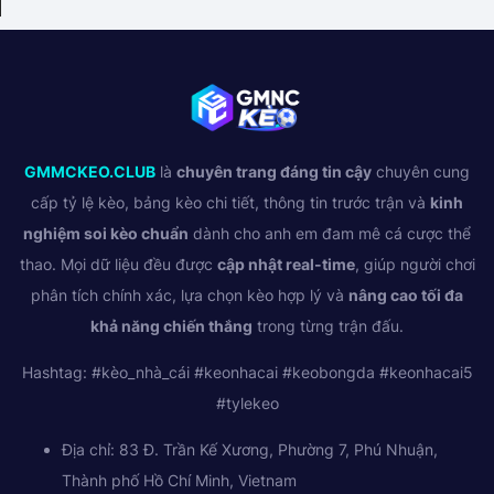
GMMCKEO.CLUB
là
chuyên trang đáng tin cậy
chuyên cung
cấp tỷ lệ kèo, bảng kèo chi tiết, thông tin trước trận và
kinh
nghiệm soi kèo chuẩn
dành cho anh em đam mê cá cược thể
thao. Mọi dữ liệu đều được
cập nhật real-time
, giúp người chơi
phân tích chính xác, lựa chọn kèo hợp lý và
nâng cao tối đa
khả năng chiến thắng
trong từng trận đấu.
Hashtag: #kèo_nhà_cái #keonhacai #keobongda #keonhacai5
#tylekeo
Địa chỉ: 83 Đ. Trần Kế Xương, Phường 7, Phú Nhuận,
Thành phố Hồ Chí Minh, Vietnam