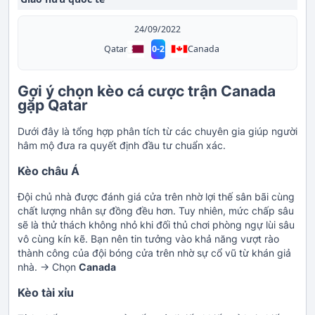
24/09/2022
Qatar
0
-
2
Canada
Gợi ý chọn kèo cá cược trận Canada
gặp Qatar
Dưới đây là tổng hợp phân tích từ các chuyên gia giúp người
hâm mộ đưa ra quyết định đầu tư chuẩn xác.
Kèo châu Á
Đội chủ nhà được đánh giá cửa trên nhờ lợi thế sân bãi cùng
chất lượng nhân sự đồng đều hơn. Tuy nhiên, mức chấp sâu
sẽ là thử thách không nhỏ khi đối thủ chơi phòng ngự lùi sâu
vô cùng kín kẽ. Bạn nên tin tưởng vào khả năng vượt rào
thành công của đội bóng cửa trên nhờ sự cổ vũ từ khán giả
nhà. -> Chọn
Canada
Kèo tài xỉu