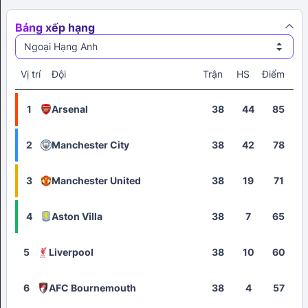
Bảng xếp hạng
Ngoại Hạng Anh
Vị trí
Đội
Trận
HS
Điểm
1
Arsenal
38
44
85
2
Manchester City
38
42
78
3
Manchester United
38
19
71
4
Aston Villa
38
7
65
5
Liverpool
38
10
60
6
AFC Bournemouth
38
4
57