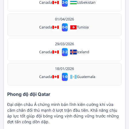
Canada
2
-
0
Uzbekistan
01/04/2026
Canada
0
-
0
Tunisia
29/03/2026
Canada
2
-
2
Iceland
18/01/2026
Canada
1
-
0
Guatemala
Phong độ đội Qatar
Đại diện châu Á chứng minh bản lĩnh kiên cường khi vừa
cầm chân đối thủ mạnh ở lượt trận đầu tiên. Khả năng chịu
áp lực tốt giúp đội bóng vùng vịnh đứng vững trước những
đợt tấn công dồn dập.