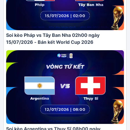
Soi kèo Pháp vs Tây Ban Nha 02h00 ngày
15/07/2026 - Bán kết World Cup 2026
Soi kèo Argentina vs Thụy Sĩ 08h00 ngày