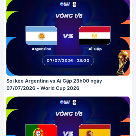
Soi kèo Argentina vs Ai Cập 23h00 ngày
07/07/2026 - World Cup 2026