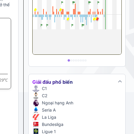
ở thế
～29℃
Giải đấu phổ biến
C1
C2
Ngoại hạng Anh
Seria A
La Liga
Bundesliga
Ligue 1