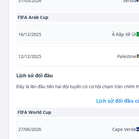
31/03/2026
Serbia
FIFA Arab Cup
16/12/2025
Ả Rập Xê Út
12/12/2025
Palestine
Lịch sử đối đầu
Đây là lần đầu tiên hai đội tuyển có cơ hội chạm trán chính t
Lịch sử đối đầu 
FIFA World Cup
27/06/2026
Cape Verde