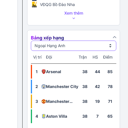
VĐQG Bồ Đào Nha
Xem thêm
Bảng xếp hạng
Ngoại Hạng Anh
Vị trí
Đội
Trận
HS
Điểm
1
Arsenal
38
44
85
2
Manchester City
38
42
78
3
Manchester
38
19
71
United
4
Aston Villa
38
7
65