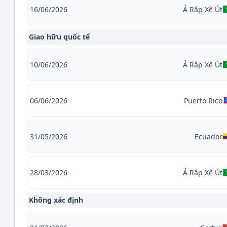
16/06/2026
Ả Rập Xê Út
Giao hữu quốc tế
10/06/2026
Ả Rập Xê Út
06/06/2026
Puerto Rico
31/05/2026
Ecuador
28/03/2026
Ả Rập Xê Út
Không xác định