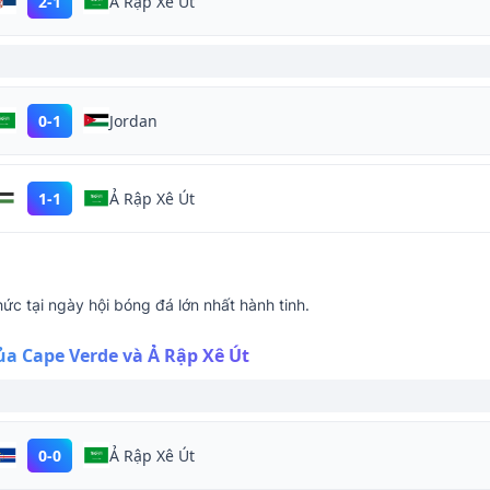
2
-
1
Ả Rập Xê Út
0
-
1
Jordan
1
-
1
Ả Rập Xê Út
hức tại ngày hội bóng đá lớn nhất hành tinh.
của Cape Verde và Ả Rập Xê Út
0
-
0
Ả Rập Xê Út